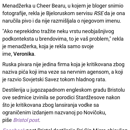
Menadžerka u Cheer Bearu, u kojem je bloger snimio
fotografije, rekla je Bjeloruskom servisu
RSE
da je ona
naručila pivo i da nije razmišljala o njegovom imenu.
"Ako neprekidno tražite neku vrstu neobjašnjivog
podkonteksta u brendovima, to je vaš problem," rekla
je menadžerka, koja je rekla samo svoje
ime,
Veronika
.
Ruska pivara nije jedina firma koja je kritikovana zbog
naziva pića koji ima veze sa nervnim agensom, a koji
je razvio Sovjetski Savez tokom hladnog rata.
Destilerija u jugozapadnom engleskom gradu Bristolu
ove sedmice izvinila se porodici Stardžesove nakon
što je kritikovana zbog lansiranja vodke sa
ograničenim izdanjem nazvanoj po Novičoku,
piše
Bristol post
.