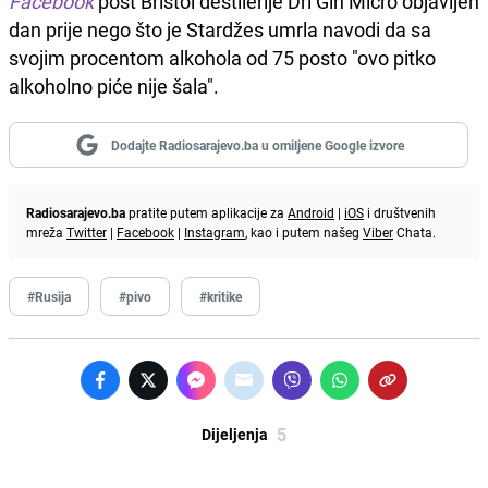
Facebook
post Bristol destilerije Dri Gin Micro objavljen
dan prije nego što je Stardžes umrla navodi da sa
svojim procentom alkohola od 75 posto "ovo pitko
alkoholno piće nije šala".
Dodajte Radiosarajevo.ba u omiljene Google izvore
Radiosarajevo.ba
pratite putem aplikacije za
Android
|
iOS
i društvenih
mreža
Twitter
|
Facebook
|
Instagram
, kao i putem našeg
Viber
Chata.
#Rusija
#pivo
#kritike
5
Dijeljenja