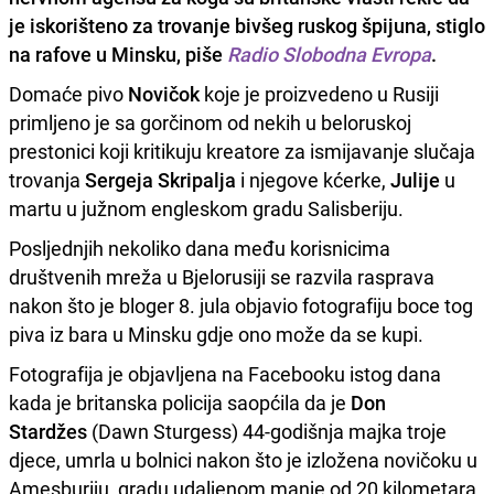
je iskorišteno za trovanje bivšeg ruskog špijuna, stiglo
na rafove u Minsku, piše
Radio Slobodna Evropa
.
Domaće pivo
Novičok
koje je proizvedeno u Rusiji
primljeno je sa gorčinom od nekih u beloruskoj
prestonici koji kritikuju kreatore za ismijavanje slučaja
trovanja
Sergeja Skripalja
i njegove kćerke,
Julije
u
martu u južnom engleskom gradu Salisberiju.
Posljednjih nekoliko dana među korisnicima
društvenih mreža u Bjelorusiji se razvila rasprava
nakon što je bloger 8. jula objavio fotografiju boce tog
piva iz bara u Minsku gdje ono može da se kupi.
Fotografija je objavljena na Facebooku istog dana
kada je britanska policija saopćila da je
Don
Stardžes
(Dawn Sturgess) 44-godišnja majka troje
djece, umrla u bolnici nakon što je izložena novičoku u
Amesburiju, gradu udaljenom manje od 20 kilometara