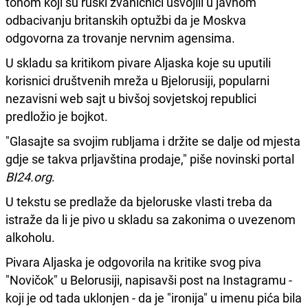
tonom koji su ruski zvaničnici usvojili u javnom
odbacivanju britanskih optužbi da je Moskva
odgovorna za trovanje nervnim agensima.
U skladu sa kritikom pivare Aljaska koje su uputili
korisnici društvenih mreža u Bjelorusiji, popularni
nezavisni web sajt u bivšoj sovjetskoj republici
predložio je bojkot.
"Glasajte sa svojim rubljama i držite se dalje od mjesta
gdje se takva prljavština prodaje," piše novinski portal
BI24.org
.
U tekstu
se predlaže da bjeloruske vlasti treba da
istraže da li je pivo u skladu sa zakonima o uvezenom
alkoholu.
Pivara Aljaska je odgovorila na kritike svog piva
"Novičok" u Belorusiji, napisavši post na Instagramu -
koji je od tada uklonjen - da je "ironija" u imenu pića bila