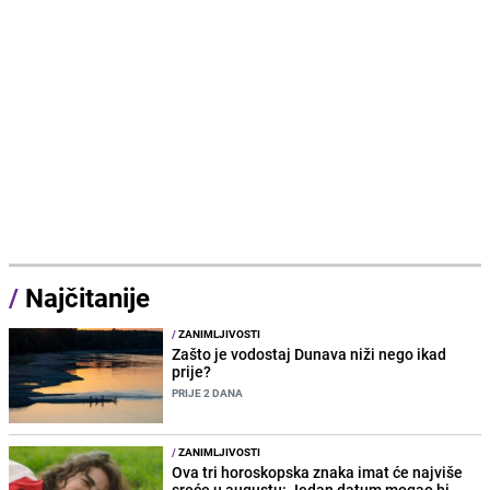
/
Najčitanije
/
ZANIMLJIVOSTI
Zašto je vodostaj Dunava niži nego ikad
prije?
PRIJE 2 DANA
/
ZANIMLJIVOSTI
Ova tri horoskopska znaka imat će najviše
sreće u augustu: Jedan datum mogao bi