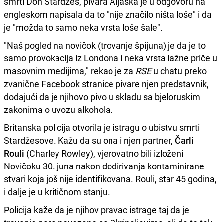
smrti Don Stardžes, pivara Aljaska je u odgovoru na
engleskom napisala da to "nije značilo ništa loše" i da
je "možda to samo neka vrsta loše šale".
"Naš pogled na novičok (trovanje špijuna) je da je to
samo provokacija iz Londona i neka vrsta lažne priče u
masovnim medijima," rekao je za
RSE
u chatu preko
zvanične Facebook stranice pivare njen predstavnik,
dodajući da je njihovo pivo u skladu sa bjeloruskim
zakonima o uvozu alkohola.
Britanska policija otvorila je istragu o ubistvu smrti
Stardžesove. Kažu da su ona i njen partner,
Čarli
Rouli
(Charley Rowley), vjerovatno bili izloženi
Novičoku 30. juna nakon dodirivanja kontaminirane
stvari koja još nije identifikovana. Rouli, star 45 godina,
i dalje je u kritičnom stanju.
Policija kaže da je njihov pravac istrage taj da je