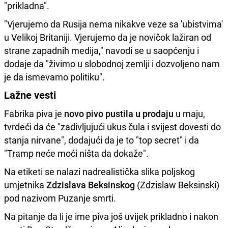
"prikladna".
"Vjerujemo da Rusija nema nikakve veze sa 'ubistvima'
u Velikoj Britaniji. Vjerujemo da je novičok lažiran od
strane zapadnih medija," navodi se u saopćenju i
dodaje da "živimo u slobodnoj zemlji i dozvoljeno nam
je da ismevamo politiku".
Lažne vesti
Fabrika piva je
novo pivo pustila u prodaju
u maju,
tvrdeći da će "zadivljujući ukus čula i svijest dovesti do
stanja nirvane", dodajući da je to "top secret" i da
"Tramp neće moći ništa da dokaže".
Na etiketi se nalazi nadrealistička slika poljskog
umjetnika
Zdzislava Beksinskog
(Zdzislaw Beksinski)
pod nazivom Puzanje smrti.
Na pitanje da li je ime piva još uvijek prikladno i nakon