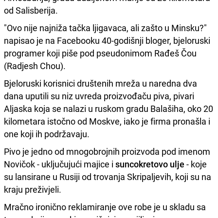
od Salisberija.
"Ovo nije najniža tačka ljigavaca, ali zašto u Minsku?"
napisao je na Facebooku 40-godišnji bloger, bjeloruski
programer koji piše pod pseudonimom Rađeš Čou
(Radjesh Chou).
Bjeloruski korisnici društenih mreža u naredna dva
dana uputili su niz uvreda proizvođaču piva, pivari
Aljaska koja se nalazi u ruskom gradu Balašiha, oko 20
kilometara istočno od Moskve, iako je firma pronašla i
one koji ih podržavaju.
Pivo je jedno od mnogobrojnih proizvoda pod imenom
Novičok - uključujući majice i
suncokretovo ulje
- koje
su lansirane u Rusiji od trovanja Skripaljevih, koji su na
kraju preživjeli.
Mračno ironično reklamiranje ove robe je u skladu sa