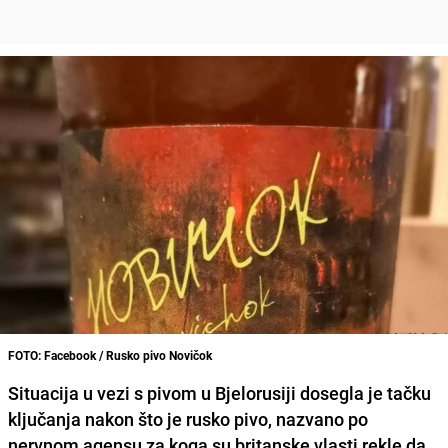
FOTO: Facebook / Rusko pivo Novičok
Situacija u vezi s pivom u Bjelorusiji dosegla je tačku
ključanja nakon što je rusko pivo, nazvano po
nervnom agensu za koga su britanske vlasti rekle da