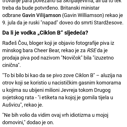
trovanje para povezano sa Skripaljevima, ali da to tek
treba da bude potvrđeno. Britanski ministar
odbrane
Gavin Vilijamson
(Gavin Williamson)
rekao je
9. jula da je ruski "napad" doveo do smrti Stardžesove.
Da li je vodka „Ciklon B“ sljedeća?
Rađeš Čou, bloger koji je objavio fotografije piva iz
minskog bara Cheer Bear, rekao je za
RSE
da je
prodaja piva pod nazivom "Novičok" bila "izuzetno
cinična".
"To bi bilo bi kao da se pivo zove Ciklon B" – aluzija na
otrov koji se koristio u nacističkim gasnim komorama
u kojima su ubijeni milioni Jevreja tokom Drugog
svjetskog rata - "i etiketa na kojoj je gomila tijela u
Aušvicu", rekao je.
"Ne bih volio da vidim ovaj vrh idiotizma u mojoj
domovini," dodao je on.