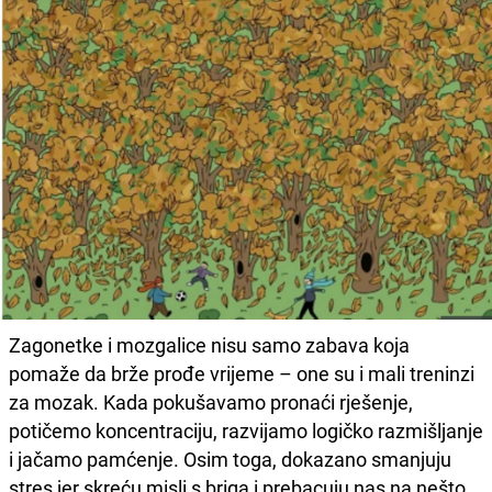
Zagonetke i mozgalice nisu samo zabava koja
pomaže da brže prođe vrijeme – one su i mali treninzi
za mozak. Kada pokušavamo pronaći rješenje,
potičemo koncentraciju, razvijamo logičko razmišljanje
i jačamo pamćenje. Osim toga, dokazano smanjuju
stres jer skreću misli s briga i prebacuju nas na nešto