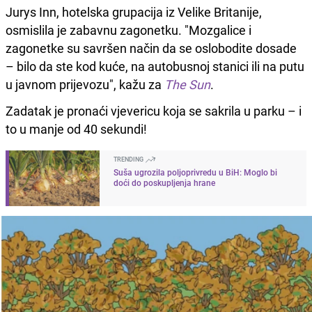
Jurys Inn, hotelska grupacija iz Velike Britanije,
osmislila je zabavnu zagonetku. "Mozgalice i
zagonetke su savršen način da se oslobodite dosade
– bilo da ste kod kuće, na autobusnoj stanici ili na putu
u javnom prijevozu", kažu za
The Sun
.
Zadatak je pronaći vjevericu koja se sakrila u parku – i
to u manje od 40 sekundi!
TRENDING
Suša ugrozila poljoprivredu u BiH: Moglo bi
doći do poskupljenja hrane