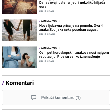
Danas ovaj luster vrijedi i nekoliko hiljada
eura
PRIJE 1 DAN
/
ZANIMLJIVOSTI
Nova ljubavna priča je na pomolu: Ova 4
znaka Zodijaka čeka poseban august
PRIJE 2 DANA
/
ZANIMLJIVOSTI
Ovih pet horoskopskih znakova nosi najgoru
reputaciju: Ribe su veliko iznenađenje
PRIJE 1 DAN
/
Komentari
Prikaži komentare
(
1
)