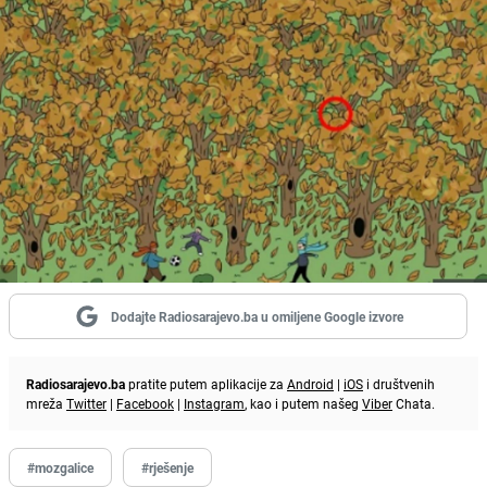
Dodajte Radiosarajevo.ba u omiljene Google izvore
Radiosarajevo.ba
pratite putem aplikacije za
Android
|
iOS
i društvenih
mreža
Twitter
|
Facebook
|
Instagram
, kao i putem našeg
Viber
Chata.
#mozgalice
#rješenje