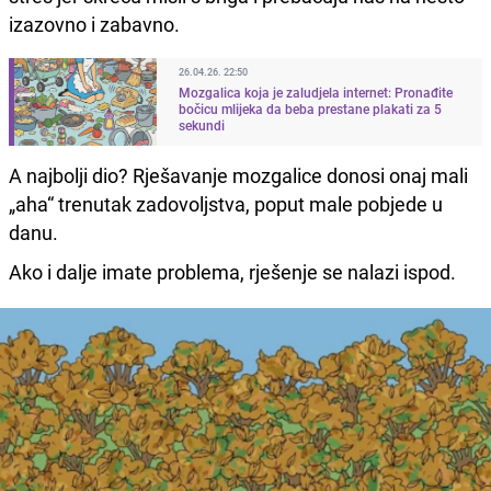
izazovno i zabavno.
26.04.26. 22:50
Mozgalica koja je zaludjela internet: Pronađite
bočicu mlijeka da beba prestane plakati za 5
sekundi
A najbolji dio? Rješavanje mozgalice donosi onaj mali
„aha“ trenutak zadovoljstva, poput male pobjede u
danu.
Ako i dalje imate problema, rješenje se nalazi ispod.