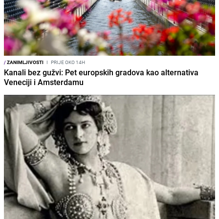
/
ZANIMLJIVOSTI
I
PRIJE OKO 14H
Kanali bez gužvi: Pet europskih gradova kao alternativa
Veneciji i Amsterdamu