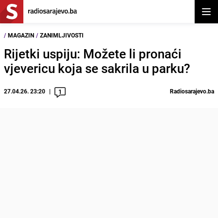
Otvor
/
MAGAZIN
/
ZANIMLJIVOSTI
Rijetki uspiju: Možete li pronaći
vjevericu koja se sakrila u parku?
27.04.26. 23:20
Radiosarajevo.ba
1