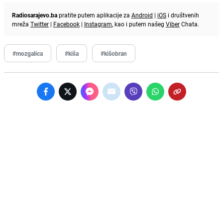
Radiosarajevo.ba
pratite putem aplikacije za
Android
|
iOS
i društvenih
mreža
Twitter
|
Facebook
|
Instagram
, kao i putem našeg
Viber
Chata.
#mozgalica
#kiša
#kišobran