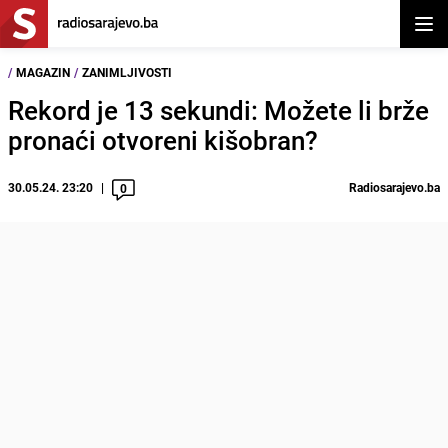
Otvor
/
MAGAZIN
/
ZANIMLJIVOSTI
Rekord je 13 sekundi: Možete li brže
pronaći otvoreni kišobran?
30.05.24. 23:20
Radiosarajevo.ba
0