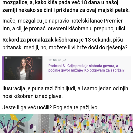
mozgalice, a, kako kiša pada već 18 dana u našoj
zemlji nekako se čini i prikladna za ovaj majski petak.
Inače, mozgalicu je napravio hotelski lanac Premier
Inn, a cilj je pronaći otvoreni kišobran u prepunoj ulici.
Rekord za pronalazak kišobrana je 13 sekundi
, pišu
britanski mediji, no, možete li vi brže doći do rješenja?
TRENDING
Podcast S | Gdje prestaje sloboda govora, a
počinje govor mržnje? Ko odgovara za sadržaj?
Ilustracija je puna različitih ljudi, ali samo jedan od njih
nosi kišobran iznad glave.
Jeste li ga već uočili? Pogledajte pažljivo: