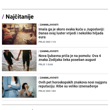
/
Najčitanije
/
ZANIMLJIVOSTI
Imala ga je skoro svaka kuća u Jugoslaviji:
Danas ovaj luster vrijedi i nekoliko hiljada
eura
PRIJE OKO 11H
/
ZANIMLJIVOSTI
Nova ljubavna priča je na pomolu: Ova 4
znaka Zodijaka čeka poseban august
PRIJE 1 DAN
/
ZANIMLJIVOSTI
Ovih pet horoskopskih znakova nosi najgoru
reputaciju: Ribe su veliko iznenađenje
PRIJE OKO 18H