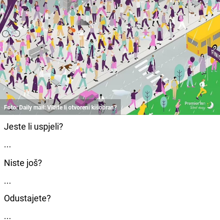
Foto: Daily mail: Vidite li otvoreni kišobran?
Jeste li uspjeli?
...
Niste još?
...
Odustajete?
...