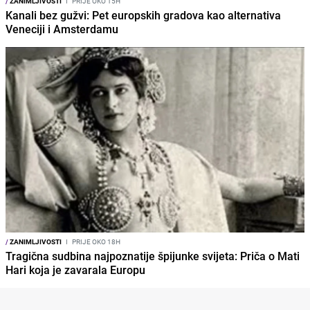
/
ZANIMLJIVOSTI
I
PRIJE OKO 15H
Kanali bez gužvi: Pet europskih gradova kao alternativa
Veneciji i Amsterdamu
/
ZANIMLJIVOSTI
I
PRIJE OKO 18H
Tragična sudbina najpoznatije špijunke svijeta: Priča o Mati
Hari koja je zavarala Europu