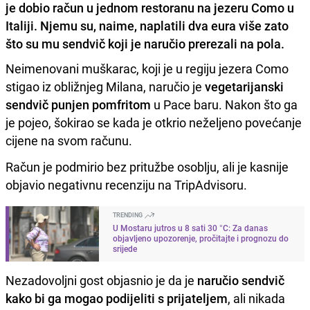
je dobio račun u jednom restoranu na jezeru Como u
Italiji. Njemu su, naime, naplatili dva eura više zato
što su mu sendvič koji je naručio prerezali na pola.
Neimenovani muškarac, koji je u regiju jezera Como
stigao iz obližnjeg Milana, naručio je
vegetarijanski
sendvič punjen pomfritom
u Pace baru. Nakon što ga
je pojeo, šokirao se kada je otkrio neželjeno povećanje
cijene na svom računu.
Račun je podmirio bez pritužbe osoblju, ali je kasnije
objavio negativnu recenziju na TripAdvisoru.
TRENDING
U Mostaru jutros u 8 sati 30 °C: Za danas
objavljeno upozorenje, pročitajte i prognozu do
srijede
Nezadovoljni gost objasnio je da je
naručio sendvič
kako bi ga mogao podijeliti s prijateljem
, ali nikada