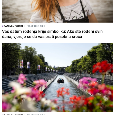
/
ZANIMLJIVOSTI
I
PRIJE OKO 10H
Vaš datum rođenja krije simboliku: Ako ste rođeni ovih
dana, vjeruje se da vas prati posebna sreća