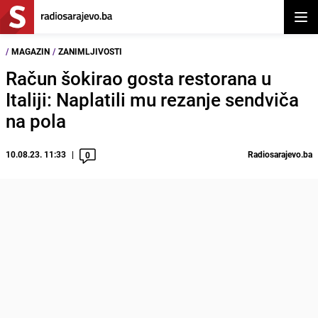
Otvor
/
MAGAZIN
/
ZANIMLJIVOSTI
Račun šokirao gosta restorana u
Italiji: Naplatili mu rezanje sendviča
na pola
10.08.23. 11:33
Radiosarajevo.ba
0