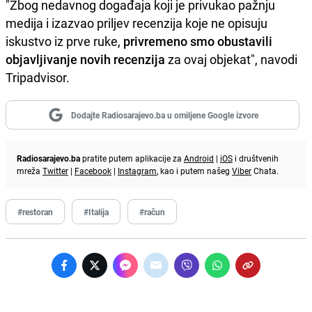
"Zbog nedavnog događaja koji je privukao pažnju
medija i izazvao priljev recenzija koje ne opisuju
iskustvo iz prve ruke,
privremeno smo obustavili
objavljivanje novih recenzija
za ovaj objekat", navodi
Tripadvisor.
Dodajte Radiosarajevo.ba u omiljene Google izvore
Radiosarajevo.ba
pratite putem aplikacije za
Android
|
iOS
i društvenih
mreža
Twitter
|
Facebook
|
Instagram
, kao i putem našeg
Viber
Chata.
#restoran
#Italija
#račun