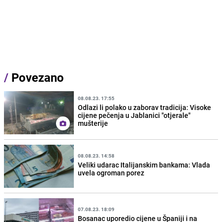
/
Povezano
08.08.23. 17:55
Odlazi li polako u zaborav tradicija: Visoke
cijene pečenja u Jablanici "otjerale"
mušterije
08.08.23. 14:58
Veliki udarac Italijanskim bankama: Vlada
uvela ogroman porez
07.08.23. 18:09
Bosanac uporedio cijene u Španiji i na