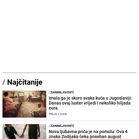
/
Najčitanije
/
ZANIMLJIVOSTI
Imala ga je skoro svaka kuća u Jugoslaviji:
Danas ovaj luster vrijedi i nekoliko hiljada
eura
PRIJE 1 DAN
/
ZANIMLJIVOSTI
Nova ljubavna priča je na pomolu: Ova 4
znaka Zodijaka čeka poseban august