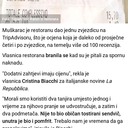
Foto: Tripadvisor: Račun iz restorana
Muškarac je restoranu dao jednu zvjezdicu na
TripAdvisoru, što je ocjena koja je daleko od prosječne
četiri i po zvjezdice, na temelju više od 100 recenzija.
Vlasnica restorana
branila se
kad su je pitali za spornu
naknadu.
"Dodatni zahtjevi imaju cijenu", rekla je
vlasnica
Cristina Biacchi
za italijanske novine
La
Repubblica
.
"Morali smo koristiti dva tanjira umjesto jednog i
vrijeme za njihovo pranje se udvostručuje, a zatim i
dva podmetača.
Nije to bio običan tostirani sendvič,
unutra je bio i pomfrit
. Trebalo nam je vremena da ga