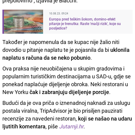
prepolovimo", izjavila je Biacchi.
10.08.23. 09:24
Europa pred teškim šokom, domino-efekt
pitanje je trenutka: Raste 'mačji rizik', koje su
posljedice?
Također je napomenula da se kupac nije žalio niti
dovodio u pitanje naplatu te je pojasnila da bi
uklonila
naplatu s računa da se neko pobunio
.
Ova praksa nije neuobičajena u skupim gradovima i
popularnim turističkim destinacijama u SAD-u, gdje se
ponekad naplaćuje dijeljenje obroka. Neki restorani u
New Yorku
čak i zabranjuju dijeljenje porcije
.
Budući da je ova priča o iznenadnoj naknadi za uslugu
postala viralna, TripAdvisor je bio prisiljen pauzirati
recenzije za navedeni restoran,
koji se našao na udaru
ljutitih komentara
, piše
Jutarnji.hr
.