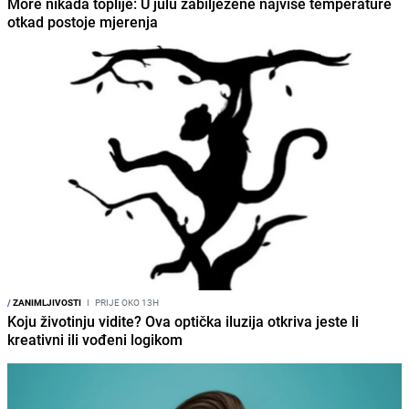
More nikada toplije: U julu zabilježene najviše temperature
otkad postoje mjerenja
/
ZANIMLJIVOSTI
I
PRIJE OKO 13H
Koju životinju vidite? Ova optička iluzija otkriva jeste li
kreativni ili vođeni logikom