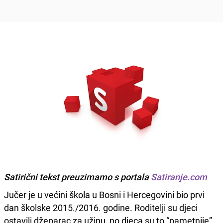
Satirični tekst preuzimamo s portala
Satiranje.com
Jučer je u većini škola u Bosni i Hercegovini bio prvi
dan školske 2015./2016. godine. Roditelji su djeci
ostavili džeparac za užinu, no djeca su to “pametnije”