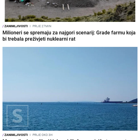
/
ZANIMLJIVOSTI
I
PRIJE 27MIN
Milioneri se spremaju za najgori scenarij: Grade farmu koja
bi trebala preživjeti nuklearni rat
/
ZANIMLJIVOSTI
I
PRIJE OKO 3H