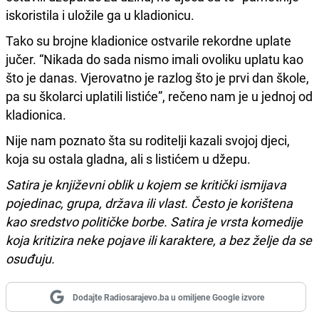
iskoristila i uložile ga u kladionicu.
Tako su brojne kladionice ostvarile rekordne uplate
jučer. “Nikada do sada nismo imali ovoliku uplatu kao
što je danas. Vjerovatno je razlog što je prvi dan škole,
pa su školarci uplatili listiće”, rečeno nam je u jednoj od
kladionica.
Nije nam poznato šta su roditelji kazali svojoj djeci,
koja su ostala gladna, ali s listićem u džepu.
Satira je književni oblik u kojem se kritički ismijava
pojedinac, grupa, država ili vlast. Često je korištena
kao sredstvo političke borbe. Satira je vrsta komedije
koja kritizira neke pojave ili karaktere, a bez želje da se
osuđuju.
Dodajte Radiosarajevo.ba u omiljene Google izvore