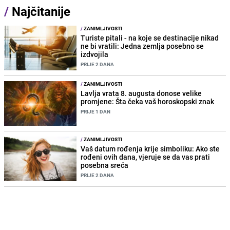
/
Najčitanije
/
ZANIMLJIVOSTI
Turiste pitali - na koje se destinacije nikad
ne bi vratili: Jedna zemlja posebno se
izdvojila
PRIJE 2 DANA
/
ZANIMLJIVOSTI
Lavlja vrata 8. augusta donose velike
promjene: Šta čeka vaš horoskopski znak
PRIJE 1 DAN
/
ZANIMLJIVOSTI
Vaš datum rođenja krije simboliku: Ako ste
rođeni ovih dana, vjeruje se da vas prati
posebna sreća
PRIJE 2 DANA