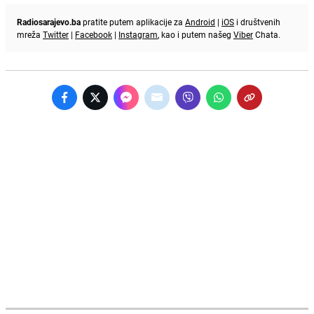
Radiosarajevo.ba
pratite putem aplikacije za
Android
|
iOS
i društvenih
mreža
Twitter
|
Facebook
|
Instagram
, kao i putem našeg
Viber
Chata.