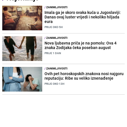
/
ZANIMLJIVOSTI
Imala ga je skoro svaka kuća u Jugoslaviji:
Danas ovaj luster vrijedi i nekoliko hiljada
eura
PRIJE OKO 5H
/
ZANIMLJIVOSTI
Nova ljubavna priča je na pomolu: Ova 4
znaka Zodijaka čeka poseban august
PRIJE 1 DAN
/
ZANIMLJIVOSTI
Ovih pet horoskopskih znakova nosi najgoru
reputaciju: Ribe su veliko iznenađenje
PRIJE OKO 13H