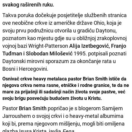
svakog raširenih ruku
.
Takva poruka dočekuje posjetitelje službenih stranica
ove neobične crkve iz američke države Ohio, koja je
svoju prvu podružnicu otvorila u gradiću Daytonu,
poznatom kao mjestu gdje su u obližnjoj zrakoplovnoj
vojnoj bazi Wright-Patterson
Alija Izetbegović, Franjo
Tuđman i Slobodan Milošević
1995. potpisali poznati
Daytonski mirovni sporazum za okončanje rata u
Bosni i Hercegovini.
Osnivač crkve heavy metalaca pastor Brian Smith ističe da
njegova crkva nema rasne, etničke i rodne granice, te da ne
mare za prijašnji ili sadašnji način života svoje pastve, već
svoju brigu posvećuju budućem životu u Kristu.
Pastor
Brian Smith
popričao je s blogerom Samijem
Jarroushem o svojoj crkvi i o heavy-metal albumima
koji bi, prema njegovom mišljenju, mogli biti omiljena
glazba Isusa Krista, javlja
Fena
.