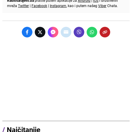
Radiosarajevo.ba
pratite putem aplikacije za
Android
|
iOS
i društvenih
mreža
Twitter
|
Facebook
|
Instagram
, kao i putem našeg
Viber
Chata.
/
Najčitanije