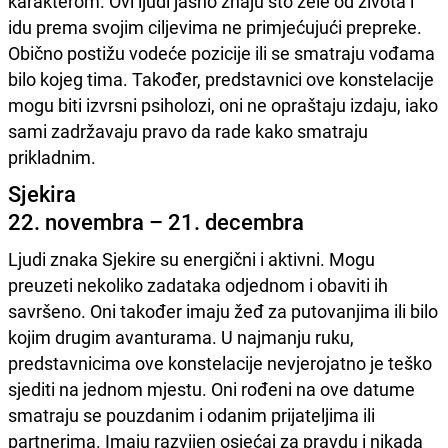
karakterom. Ovi ljudi jasno znaju što žele od života i
idu prema svojim ciljevima ne primjećujući prepreke.
Obično postižu vodeće pozicije ili se smatraju vođama
bilo kojeg tima. Također, predstavnici ove konstelacije
mogu biti izvrsni psiholozi, oni ne opraštaju izdaju, iako
sami zadržavaju pravo da rade kako smatraju
prikladnim.
Sjekira
22. novembra – 21. decembra
Ljudi znaka Sjekire su energični i aktivni. Mogu
preuzeti nekoliko zadataka odjednom i obaviti ih
savršeno. Oni također imaju žeđ za putovanjima ili bilo
kojim drugim avanturama. U najmanju ruku,
predstavnicima ove konstelacije nevjerojatno je teško
sjediti na jednom mjestu. Oni rođeni na ove datume
smatraju se pouzdanim i odanim prijateljima ili
partnerima. Imaju razvijen osjećaj za pravdu i nikada