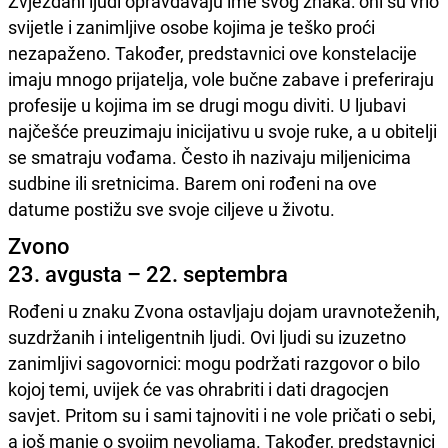
Zvjezdani ljudi opravdavaju ime svog znaka: oni su vrlo
svijetle i zanimljive osobe kojima je teško proći
nezapaženo. Također, predstavnici ove konstelacije
imaju mnogo prijatelja, vole bučne zabave i preferiraju
profesije u kojima im se drugi mogu diviti. U ljubavi
najčešće preuzimaju inicijativu u svoje ruke, a u obitelji
se smatraju vođama. Često ih nazivaju miljenicima
sudbine ili sretnicima. Barem oni rođeni na ove
datume postižu sve svoje ciljeve u životu.
Zvono
23. avgusta – 22. septembra
Rođeni u znaku Zvona ostavljaju dojam uravnoteženih,
suzdržanih i inteligentnih ljudi. Ovi ljudi su izuzetno
zanimljivi sagovornici: mogu podržati razgovor o bilo
kojoj temi, uvijek će vas ohrabriti i dati dragocjen
savjet. Pritom su i sami tajnoviti i ne vole pričati o sebi,
a još manje o svojim nevoljama. Također, predstavnici