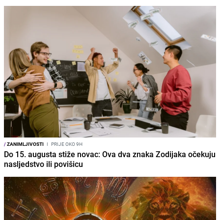
/
ZANIMLJIVOSTI
I
PRIJE OKO 9H
Do 15. augusta stiže novac: Ova dva znaka Zodijaka očekuju
nasljedstvo ili povišicu