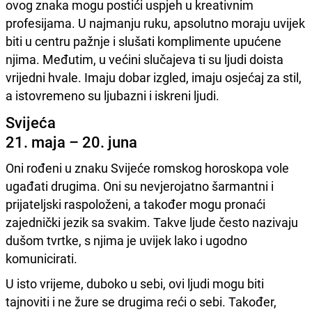
ovog znaka mogu postići uspjeh u kreativnim
profesijama. U najmanju ruku, apsolutno moraju uvijek
biti u centru pažnje i slušati komplimente upućene
njima. Međutim, u većini slučajeva ti su ljudi doista
vrijedni hvale. Imaju dobar izgled, imaju osjećaj za stil,
a istovremeno su ljubazni i iskreni ljudi.
Svijeća
21. maja – 20. juna
Oni rođeni u znaku Svijeće romskog horoskopa vole
ugađati drugima. Oni su nevjerojatno šarmantni i
prijateljski raspoloženi, a također mogu pronaći
zajednički jezik sa svakim. Takve ljude često nazivaju
dušom tvrtke, s njima je uvijek lako i ugodno
komunicirati.
U isto vrijeme, duboko u sebi, ovi ljudi mogu biti
tajnoviti i ne žure se drugima reći o sebi. Također,