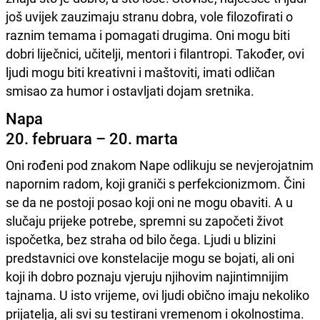
još uvijek zauzimaju stranu dobra, vole filozofirati o
raznim temama i pomagati drugima. Oni mogu biti
dobri liječnici, učitelji, mentori i filantropi. Također, ovi
ljudi mogu biti kreativni i maštoviti, imati odličan
smisao za humor i ostavljati dojam sretnika.
Napa
20. februara – 20. marta
Oni rođeni pod znakom Nape odlikuju se nevjerojatnim
napornim radom, koji graniči s perfekcionizmom. Čini
se da ne postoji posao koji oni ne mogu obaviti. A u
slučaju prijeke potrebe, spremni su započeti život
ispočetka, bez straha od bilo čega. Ljudi u blizini
predstavnici ove konstelacije mogu se bojati, ali oni
koji ih dobro poznaju vjeruju njihovim najintimnijim
tajnama. U isto vrijeme, ovi ljudi obično imaju nekoliko
prijatelja, ali svi su testirani vremenom i okolnostima.