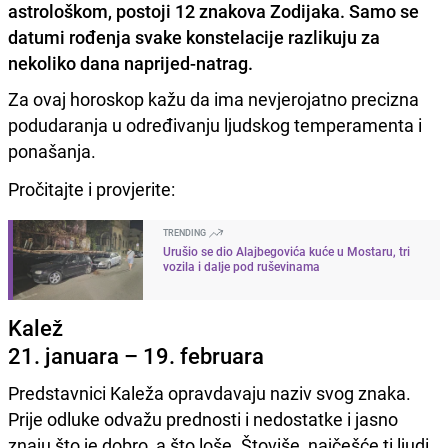
astrološkom, postoji 12 znakova Zodijaka. Samo se
datumi rođenja svake konstelacije razlikuju za
nekoliko dana naprijed-natrag.
Za ovaj horoskop kažu da ima nevjerojatno precizna
podudaranja u određivanju ljudskog temperamenta i
ponašanja.
Pročitajte i provjerite:
TRENDING
Urušio se dio Alajbegovića kuće u Mostaru, tri
vozila i dalje pod ruševinama
Kalež
21. januara – 19. februara
Predstavnici Kaleža opravdavaju naziv svog znaka.
Prije odluke odvažu prednosti i nedostatke i jasno
znaju što je dobro, a što loše. Štoviše, najčešće ti ljudi