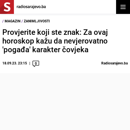
Otvor
/
MAGAZIN
/
ZANIMLJIVOSTI
Provjerite koji ste znak: Za ovaj
horoskop kažu da nevjerovatno
'pogađa' karakter čovjeka
18.09.23. 23:15
Radiosarajevo.ba
0