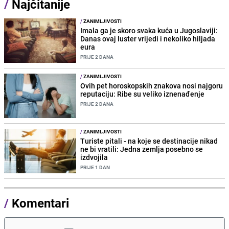
/
Najčitanije
/
ZANIMLJIVOSTI
Imala ga je skoro svaka kuća u Jugoslaviji:
Danas ovaj luster vrijedi i nekoliko hiljada
eura
PRIJE 2 DANA
/
ZANIMLJIVOSTI
Ovih pet horoskopskih znakova nosi najgoru
reputaciju: Ribe su veliko iznenađenje
PRIJE 2 DANA
/
ZANIMLJIVOSTI
Turiste pitali - na koje se destinacije nikad
ne bi vratili: Jedna zemlja posebno se
izdvojila
PRIJE 1 DAN
/
Komentari