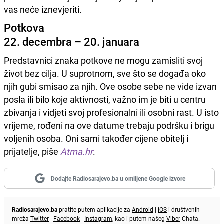
vas neće iznevjeriti.
Potkova
22. decembra – 20. januara
Predstavnici znaka potkove ne mogu zamisliti svoj
život bez cilja. U suprotnom, sve što se događa oko
njih gubi smisao za njih. Ove osobe sebe ne vide izvan
posla ili bilo koje aktivnosti, važno im je biti u centru
zbivanja i vidjeti svoj profesionalni ili osobni rast. U isto
vrijeme, rođeni na ove datume trebaju podršku i brigu
voljenih osoba. Oni sami također cijene obitelj i
prijatelje, piše
Atma.hr
.
Dodajte Radiosarajevo.ba u omiljene Google izvore
Radiosarajevo.ba
pratite putem aplikacije za
Android
|
iOS
i društvenih
mreža
Twitter
|
Facebook
|
Instagram
, kao i putem našeg
Viber
Chata.