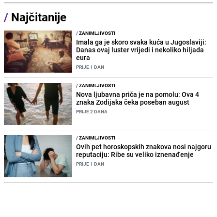
/
Najčitanije
/
ZANIMLJIVOSTI
Imala ga je skoro svaka kuća u Jugoslaviji:
Danas ovaj luster vrijedi i nekoliko hiljada
eura
PRIJE 1 DAN
/
ZANIMLJIVOSTI
Nova ljubavna priča je na pomolu: Ova 4
znaka Zodijaka čeka poseban august
PRIJE 2 DANA
/
ZANIMLJIVOSTI
Ovih pet horoskopskih znakova nosi najgoru
reputaciju: Ribe su veliko iznenađenje
PRIJE 1 DAN