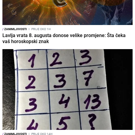
/
ZANIMLJIVOSTI
I
PRIJE OKO 1H
Lavlja vrata 8. augusta donose velike promjene: Šta čeka
vaš horoskopski znak
/
ZANIMLJIVOSTI
I
PRIJE OKO 14H