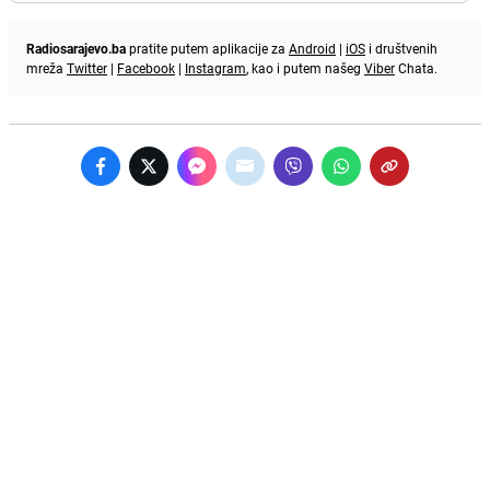
Radiosarajevo.ba
pratite putem aplikacije za
Android
|
iOS
i društvenih
mreža
Twitter
|
Facebook
|
Instagram
, kao i putem našeg
Viber
Chata.