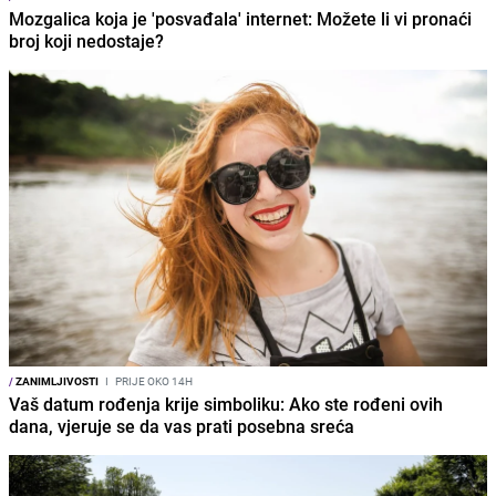
Mozgalica koja je 'posvađala' internet: Možete li vi pronaći
broj koji nedostaje?
/
ZANIMLJIVOSTI
I
PRIJE OKO 14H
Vaš datum rođenja krije simboliku: Ako ste rođeni ovih
dana, vjeruje se da vas prati posebna sreća