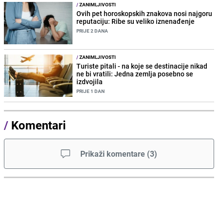
/
ZANIMLJIVOSTI
Ovih pet horoskopskih znakova nosi najgoru
reputaciju: Ribe su veliko iznenađenje
PRIJE 2 DANA
/
ZANIMLJIVOSTI
Turiste pitali - na koje se destinacije nikad
ne bi vratili: Jedna zemlja posebno se
izdvojila
PRIJE 1 DAN
/
Komentari
Prikaži komentare
(
3
)