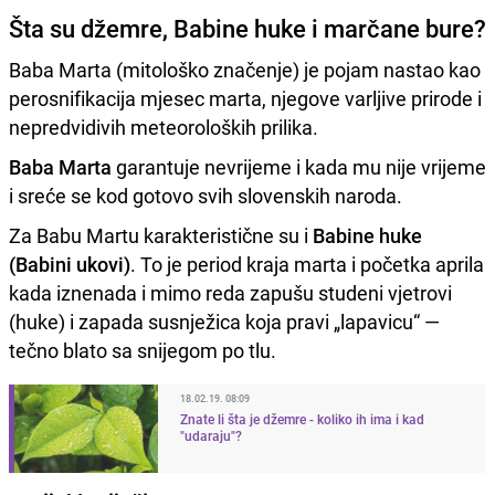
Šta su džemre, Babine huke i marčane bure?
Baba Marta (mitološko značenje) je pojam nastao kao
perosnifikacija mjesec marta, njegove varljive prirode i
nepredvidivih meteoroloških prilika.
Baba Marta
garantuje nevrijeme i kada mu nije vrijeme
i sreće se kod gotovo svih slovenskih naroda.
Za Babu Martu karakteristične su i
Babine huke
(Babini ukovi)
. To je period kraja marta i početka aprila
kada iznenada i mimo reda zapušu studeni vjetrovi
(huke) i zapada susnježica koja pravi „lapavicu“ —
tečno blato sa snijegom po tlu.
18.02.19. 08:09
Znate li šta je džemre - koliko ih ima i kad
"udaraju"?