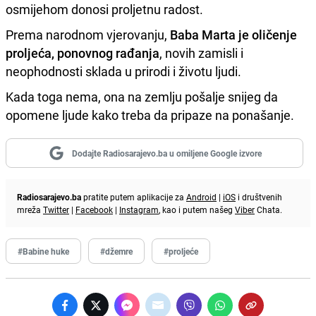
osmijehom donosi proljetnu radost.
Prema narodnom vjerovanju,
Baba Marta je oličenje
proljeća, ponovnog rađanja
, novih zamisli i
neophodnosti sklada u prirodi i životu ljudi.
Kada toga nema, ona na zemlju pošalje snijeg da
opomene ljude kako treba da pripaze na ponašanje.
Dodajte Radiosarajevo.ba u omiljene Google izvore
Radiosarajevo.ba
pratite putem aplikacije za
Android
|
iOS
i društvenih
mreža
Twitter
|
Facebook
|
Instagram
, kao i putem našeg
Viber
Chata.
#Babine huke
#džemre
#proljeće