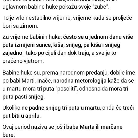
uglavnom babine huke pokažu svoje “zube”.
To je vrlo nestabilno vrijeme, vrijeme kada se proljeće
bori sa zimom.
Za vrijeme babinih huka,
često se u jednom danu više
puta izmijeni sunce, kiša, snijeg, pa kiša i snijeg
zajedno
i tako po cijeli dan dok traju, a sve je to
praćeno vjetrom.
Babine huke su, prema narodnom predanju, dobile ime
po babi Marti. Inače,
narodna metorologija
kaže da se
u martu mora tri puta “posoliti”, odnosno da
mora tri
puta pasti snijeg
.
Ukoliko
ne padne snijeg tri puta u martu
, onda će
treći
put biti u aprilu
.
Ovaj period naziva se još i
baba Marta
ili
marčane
bure
.