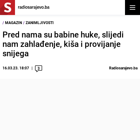
Otvor
/
MAGAZIN
/
ZANIMLJIVOSTI
Pred nama su babine huke, slijedi
nam zahlađenje, kiša i provijanje
snijega
16.03.23. 18:07
Radiosarajevo.ba
3