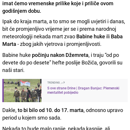
imat ćemo vremenske prilike koje i priliče ovom
godišnjem dobu.
Ipak do kraja marta, a to smo se mogli uvjetiri i danas,
bit će promjenljivo vrijeme jer se i prema narodnoj
meteorologiji nekada mart zvao
Babine huke
ili
Baba
Marta
- zbog jakih vjetrova i promjenljivosti.
Babine huke
počinju nakon Džemreta
, i traju “od po
devete do po desete” hefte poslije Božića, govorili su
naši stari.
TRENDING
S ove strane Drine | Dragan Banjac: Plemenski
mentalitet pobijedio
Dakle,
to bi bilo od 10. do 17. marta
, odnosno upravo
period u kojem smo sada.
Nekada to bude malo ranije, nekada kasnije, ali