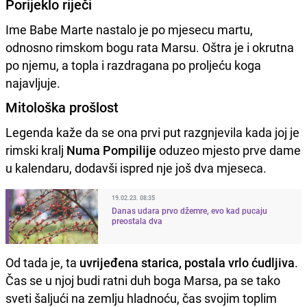
Porijeklo riječi
Ime Babe Marte nastalo je po mjesecu martu,
odnosno rimskom bogu rata Marsu. Oštra je i okrutna
po njemu, a topla i razdragana po proljeću koga
najavljuje.
Mitološka prošlost
Legenda kaže da se ona prvi put razgnjevila kada joj je
rimski kralj
Numa Pompilije
oduzeo mjesto prve dame
u kalendaru, dodavši ispred nje još dva mjeseca.
19.02.23. 08:35
Danas udara prvo džemre, evo kad pucaju
preostala dva
Od tada je, ta
uvrijeđena starica, postala vrlo ćudljiva
.
Čas se u njoj budi ratni duh boga Marsa, pa se tako
sveti šaljući na zemlju hladnoću, čas svojim toplim