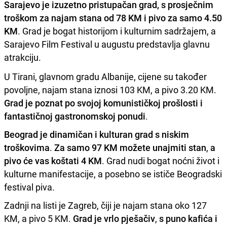
Sarajevo je izuzetno pristupačan grad, s prosječnim
troškom za najam stana od 78 KM i pivo za samo 4.50
KM
. Grad je bogat historijom i kulturnim sadržajem, a
Sarajevo Film Festival u augustu predstavlja glavnu
atrakciju.
U Tirani, glavnom gradu Albanije, cijene su također
povoljne, najam stana iznosi 103 KM, a pivo 3.20 KM.
Grad je poznat po svojoj komunističkoj prošlosti i
fantastičnoj gastronomskoj ponudi
.
Beograd je dinamičan i kulturan grad s niskim
troškovima
.
Za samo 97 KM možete unajmiti stan
,
a
pivo će vas koštati 4 KM
. Grad nudi bogat noćni život i
kulturne manifestacije, a posebno se ističe Beogradski
festival piva.
Zadnji na listi je Zagreb, čiji je najam stana oko 127
KM, a pivo 5 KM.
Grad je vrlo pješačiv
,
s puno kafića i