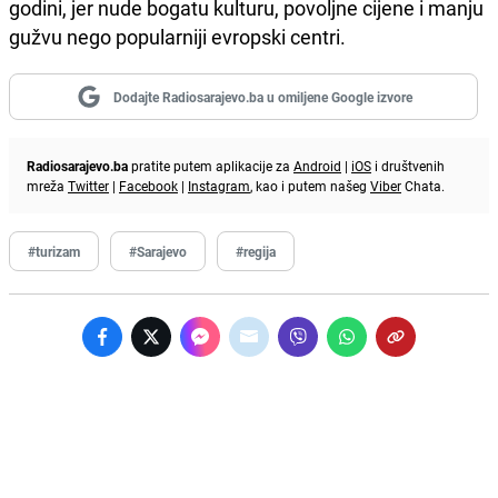
godini, jer nude bogatu kulturu, povoljne cijene i manju
gužvu nego popularniji evropski centri.
Dodajte Radiosarajevo.ba u omiljene Google izvore
Radiosarajevo.ba
pratite putem aplikacije za
Android
|
iOS
i društvenih
mreža
Twitter
|
Facebook
|
Instagram
, kao i putem našeg
Viber
Chata.
#turizam
#Sarajevo
#regija