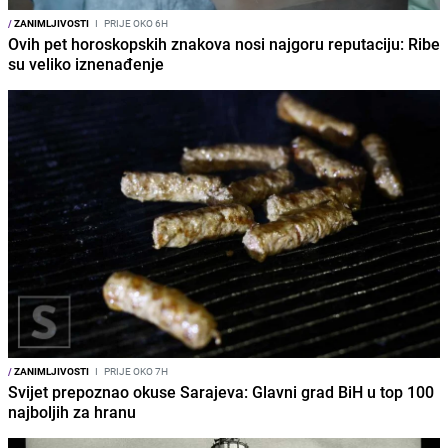
/
ZANIMLJIVOSTI
I
PRIJE OKO 6H
Ovih pet horoskopskih znakova nosi najgoru reputaciju: Ribe
su veliko iznenađenje
/
ZANIMLJIVOSTI
I
PRIJE OKO 7H
Svijet prepoznao okuse Sarajeva: Glavni grad BiH u top 100
najboljih za hranu