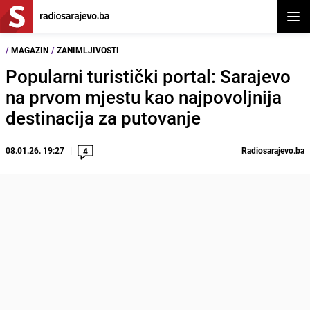
Otvor
/
MAGAZIN
/
ZANIMLJIVOSTI
Popularni turistički portal: Sarajevo
na prvom mjestu kao najpovoljnija
destinacija za putovanje
08.01.26. 19:27
Radiosarajevo.ba
4