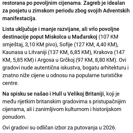
restorana po povoljnim cijenama
.
Zagreb je idealan
za posjetu u zimskom periodu zbog svojih Adventskih
manifestacija
.
Lista uključuje i manje razvijane, ali vrlo povoljne
destinacije poput Miskolca u Mađarskoj
(107 KM
smještaj, 3,10 KM pivo), Sofije (127 KM, 4,40 KM),
Kaunasa u Litvaniji (137 KM, 6,85 KM), Krakova (147
KM, 5,85 KM) i Argosa u Grčkoj (97 KM, 8,80 KM). Ovi
gradovi nude autentična iskustva, bogatu arhitekturu i
znatno niže cijene u odnosu na popularne turističke
centre.
Na spisku se našao i Hull u Velikoj Britaniji
, koji je
među rijetkim britanskim gradovima s pristupačnijim
cijenama, ali i zanimljivom kulturnom i historijskom
ponudom.
Ovi gradovi su odličan izbor za putovanja u 2026.