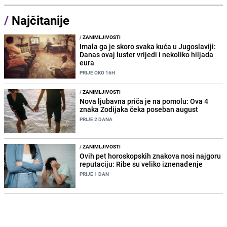
/
Najčitanije
/
ZANIMLJIVOSTI
Imala ga je skoro svaka kuća u Jugoslaviji:
Danas ovaj luster vrijedi i nekoliko hiljada
eura
PRIJE OKO 16H
/
ZANIMLJIVOSTI
Nova ljubavna priča je na pomolu: Ova 4
znaka Zodijaka čeka poseban august
PRIJE 2 DANA
/
ZANIMLJIVOSTI
Ovih pet horoskopskih znakova nosi najgoru
reputaciju: Ribe su veliko iznenađenje
PRIJE 1 DAN