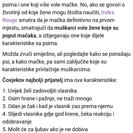
psima i one koji više vole mačke. No, ako se govori o
životinji od koje žene mogu štošta naučiti,
Index
Rouge
smatra da je mačka definitivno na prvom
mjestu, smatrajući da
muškarci vole žene koje su
poput mačaka
, a izbjegavaju one koje dijele
karakteristike sa psima.
Možda zvuči smiješno, ali pogledajte kako se ponašaju
psi, a kako mačke, pa sami zaključite koje su
karakteristike privlačnije muškarcima:
Čovjekov najbolji prijatelj
ima ove karakteristike:
1. Uvijek želi zadovoljiti vlasnika
2. Osim hrane i pažnje, ne traži mnogo
3. Odan je čak i kad je vlasnik zao prema njemu
4. Slijedi vlasnika gdje god krene, čeka reakciju i
odobravanje
5. Molit će za ljubav ako je ne dobiva