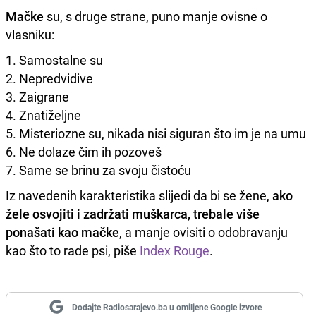
Mačke
su, s druge strane, puno manje ovisne o
vlasniku:
1. Samostalne su
2. Nepredvidive
3. Zaigrane
4. Znatiželjne
5. Misteriozne su, nikada nisi siguran što im je na umu
6. Ne dolaze čim ih pozoveš
7. Same se brinu za svoju čistoću
Iz navedenih karakteristika slijedi da bi se žene,
ako
žele osvojiti i zadržati muškarca, trebale više
ponašati kao mačke
, a manje ovisiti o odobravanju
kao što to rade psi, piše
Index Rouge
.
Dodajte Radiosarajevo.ba u omiljene Google izvore