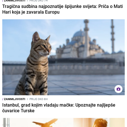
/
ZANIMLJIVOSTI
I
PRIJE OKO 7H
Tragična sudbina najpoznatije špijunke svijeta: Priča o Mati
Hari koja je zavarala Europu
/
ZANIMLJIVOSTI
I
PRIJE OKO 8H
Istanbul, grad kojim vladaju mačke: Upoznajte najljepše
čuvarice Turske