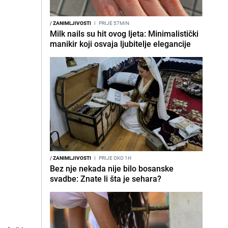
/
ZANIMLJIVOSTI
I
PRIJE 57MIN
Milk nails su hit ovog ljeta: Minimalistički
manikir koji osvaja ljubitelje elegancije
/
ZANIMLJIVOSTI
I
PRIJE OKO 1H
Bez nje nekada nije bilo bosanske
svadbe: Znate li šta je sehara?