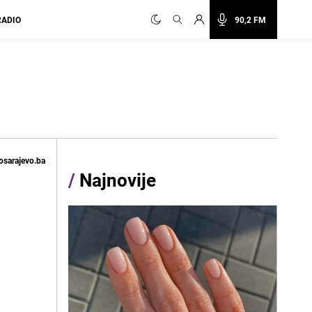
RADIO
90,2 FM
osarajevo.ba
/
Najnovije