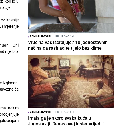
z koji je u
macije!
tez kasnije
 usmjerenje
/
ZANIMLJIVOSTI
I
PRIJE OKO 1H
Vrućina vas iscrpljuje? 10 jednostavnih
huani. Oni
načina da rashladite tijelo bez klime
d nije bila
e izglasan,
 Savezne će
rema nekim
/
ZANIMLJIVOSTI
I
PRIJE OKO 8H
procjenjuje
Imala ga je skoro svaka kuća u
galizacijom
Jugoslaviji: Danas ovaj luster vrijedi i