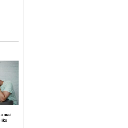
va nosi
eliko