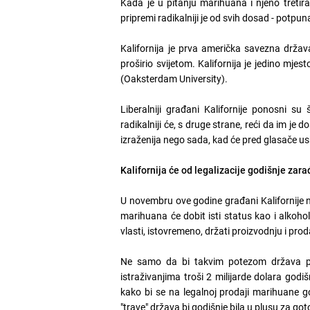
Kada je u pitanju marihuana i njeno tretiran
pripremi radikalniji je od svih dosad - potpu
Kalifornija je prva američka savezna držav
proširio svijetom. Kalifornija je jedino mj
(Oaksterdam University).
Liberalniji građani Kalifornije ponosni su
radikalniji će, s druge strane, reći da im je
izraženija nego sada, kad će pred glasače usk
Kalifornija će od legalizacije godišnje zarađ
U novembru ove godine građani Kalifornije n
marihuana će dobit isti status kao i alkohol
vlasti, istovremeno, držati proizvodnju i pr
Ne samo da bi takvim potezom država profi
istraživanjima troši 2 milijarde dolara godi
kako bi se na legalnoj prodaji marihuane go
"trave" država bi godišnje bila u plusu za got