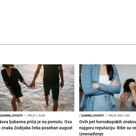
ZANIMLJIVOSTI
I
PRIJE 1 DAN
/
ZANIMLJIVOSTI
I
PRIJE OKO 15H
Nova ljubavna priča je na pomolu: Ova
Ovih pet horoskopskih znako
4 znaka Zodijaka čeka poseban august
najgoru reputaciju: Ribe su v
iznenađenje