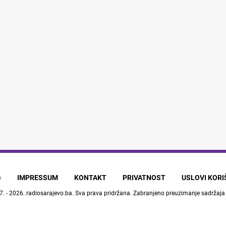
G
IMPRESSUM
KONTAKT
PRIVATNOST
USLOVI KOR
7. - 2026.
radiosarajevo.ba
. Sva prava pridržana. Zabranjeno preuzimanje sadržaja