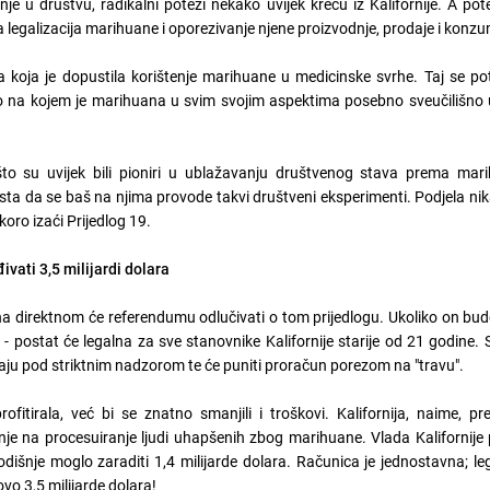
je u društvu, radikalni potezi nekako uvijek kreću iz Kalifornije. A pote
na legalizacija marihuane i oporezivanje njene proizvodnje, prodaje i konzu
a koja je dopustila korištenje marihuane u medicinske svrhe. Taj se po
esto na kojem je marihuana u svim svojim aspektima posebno sveučilišno
 što su uvijek bili pioniri u ublažavanju društvenog stava prema mari
 dosta da se baš na njima provode takvi društveni eksperimenti. Podjela nika
oro izaći Prijedlog 19.
ivati 3,5 milijardi dolara
a direktnom će referendumu odlučivati o tom prijedlogu. Ukoliko on bud
 - postat će legalna za sve stanovnike Kalifornije starije od 21 godine.
odaju pod striktnim nadzorom te će puniti proračun porezom na "travu".
tirala, već bi se znatno smanjili i troškovi. Kalifornija, naime, p
šnje na procesuiranje ljudi uhapšenih zbog marihuane. Vlada Kalifornije 
dišnje moglo zaraditi 1,4 milijarde dolara. Računica je jednostavna; le
ovo 3,5 milijarde dolara!