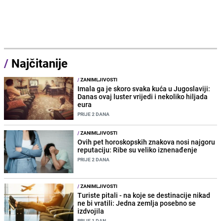
/
Najčitanije
/
ZANIMLJIVOSTI
Imala ga je skoro svaka kuća u Jugoslaviji:
Danas ovaj luster vrijedi i nekoliko hiljada
eura
PRIJE 2 DANA
/
ZANIMLJIVOSTI
Ovih pet horoskopskih znakova nosi najgoru
reputaciju: Ribe su veliko iznenađenje
PRIJE 2 DANA
/
ZANIMLJIVOSTI
Turiste pitali - na koje se destinacije nikad
ne bi vratili: Jedna zemlja posebno se
izdvojila
PRIJE 1 DAN