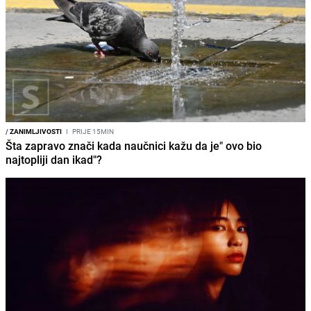
/
ZANIMLJIVOSTI
I
PRIJE 15MIN
Šta zapravo znači kada naučnici kažu da je" ovo bio
najtopliji dan ikad"?