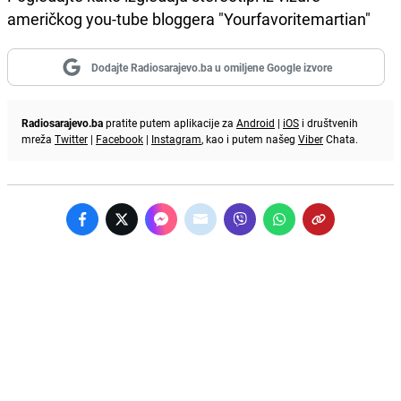
američkog you-tube bloggera "Yourfavoritemartian"
Dodajte Radiosarajevo.ba u omiljene Google izvore
Radiosarajevo.ba
pratite putem aplikacije za
Android
|
iOS
i društvenih
mreža
Twitter
|
Facebook
|
Instagram
, kao i putem našeg
Viber
Chata.