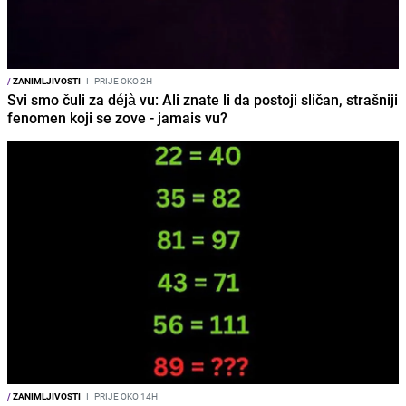
/
ZANIMLJIVOSTI
I
PRIJE OKO 2H
Svi smo čuli za déjà vu: Ali znate li da postoji sličan, strašniji
fenomen koji se zove - jamais vu?
/
ZANIMLJIVOSTI
I
PRIJE OKO 14H