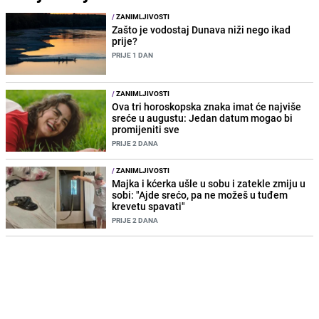
/
ZANIMLJIVOSTI
Zašto je vodostaj Dunava niži nego ikad
prije?
PRIJE 1 DAN
/
ZANIMLJIVOSTI
Ova tri horoskopska znaka imat će najviše
sreće u augustu: Jedan datum mogao bi
promijeniti sve
PRIJE 2 DANA
/
ZANIMLJIVOSTI
Majka i kćerka ušle u sobu i zatekle zmiju u
sobi: "Ajde srećo, pa ne možeš u tuđem
krevetu spavati"
PRIJE 2 DANA