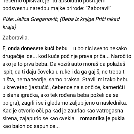
nećemo opisivati, jer tu apsolutno poštujem
podsvesnu naredbu majke prirode: "Zaboravi!"
Piše: Jelica Greganović, (Beba iz knjige Priči nikad
kraja)
Zaboravila.
E, onda donesete kući bebu
... u bolnici sve to nekako
drugačije ide... kod kuće počinje prava priča... Naročito
ako je to prva beba. Da voziš auto moraš da polažeš
ispit; da ti daju čoveka u ruke i da ga gajiš, ne treba ti
ništa, nema teorije, samo praksa. Stavili mi tako bebu
u krevetac (jastučići, ćebence na slončiće, karnerići i
plišana igračka, ako tek rođena beba poželi da se
poigra), zagrlili se i gledamo zaljubljeno u naslednika.
Kad je otvorio oči, pa kad je zaurlao kao vatrogasna
sirena, zajapurio se kao cvekla...
romantika je pukla
kao balon od sapunice...