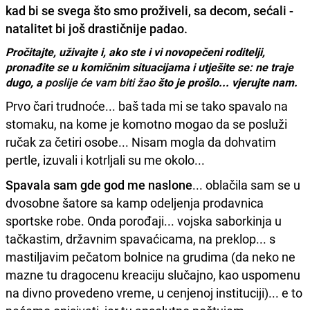
kad bi se svega što smo proživeli, sa decom, sećali -
natalitet bi još drastičnije padao.
Pročitajte, uživajte i, ako ste i vi novopečeni roditelji,
pronađite se u komičnim situacijama i utješite se: ne traje
dugo, a
poslije će vam biti žao
što je prošlo... vjerujte nam.
Prvo čari trudnoće... baš tada mi se tako spavalo na
stomaku, na kome je komotno mogao da se posluži
ručak za četiri osobe... Nisam mogla da dohvatim
pertle, izuvali i kotrljali su me okolo...
Spavala sam gde god me naslone
... oblačila sam se u
dvosobne šatore sa kamp odeljenja prodavnica
sportske robe. Onda porođaji... vojska saborkinja u
tačkastim, državnim spavaćicama, na preklop... s
mastiljavim pečatom bolnice na grudima (da neko ne
mazne tu dragocenu kreaciju slučajno, kao uspomenu
na divno provedeno vreme, u cenjenoj instituciji)... e to