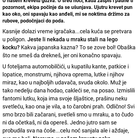
U našem krevetu gužva. U sred noći, kada zaspiš i padne ti
pozornost, ekipa počinje da se ušunjava. Ujutru krevet pun
kao oko, oni spavaju kao anđeli, mi se noktima držimo za
rubove, podočnjaci do poda.
Kasnije dolazi vreme igračaka...cela kuća se pretvara
u poligon.
Jeste li nekada u mraku stali na lego
kocku?
Kakva japanska kazna? To se zove bol! Obaška
što ne smeš da drekneš, jer oni konačno spavaju.
U foteljama automobilčići, u kupatilu kante, patkice i
lopatice, monstrumi, njihova oprema, lutke i njihov
miraz, kao u najboljih udavača, svuda okolo. Muž je
tako nedelju dana hodao, cakleći se, na posao. Izmislili
fantomi lutku, koja ima svoje šljaštice, prašinu neku
svetleću, kao ona je vila, a to čarobni prah. Odlično! Svi
smo brzo bili začarani, svetleli smo u mraku, a to čudo
ni da očetkaš, ni da opereš. Jedno jutro sam se
probudila sva na ćoše...celu noć sanjala ale i aždaje,