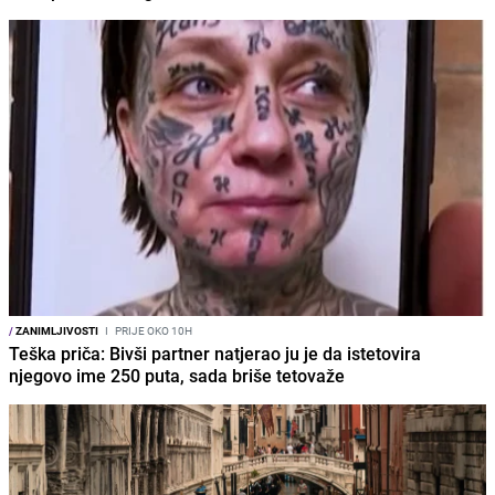
/
ZANIMLJIVOSTI
I
PRIJE OKO 10H
Teška priča: Bivši partner natjerao ju je da istetovira
njegovo ime 250 puta, sada briše tetovaže