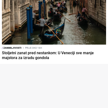
/
ZANIMLJIVOSTI
I
PRIJE OKO 16H
Stoljetni zanat pred nestankom: U Veneciji sve manje
majstora za izradu gondola