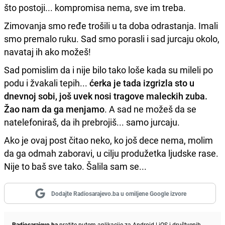
što postoji... kompromisa nema, sve im treba.
Zimovanja smo ređe trošili u ta doba odrastanja. Imali
smo premalo ruku. Sad smo porasli i sad jurcaju okolo,
navataj ih ako možeš!
Sad pomislim da i nije bilo tako loše kada su mileli po
podu i žvakali tepih...
ćerka je tada izgrizla sto u
dnevnoj sobi, još uvek nosi tragove maleckih zuba.
Žao nam da ga menjamo
. A sad ne možeš da se
natelefoniraš, da ih prebrojiš... samo jurcaju.
Ako je ovaj post čitao neko, ko još dece nema, molim
da ga odmah zaboravi, u cilju produžetka ljudske rase.
Nije to baš sve tako. Šalila sam se...
Dodajte Radiosarajevo.ba u omiljene Google izvore
Radiosarajevo.ba
pratite putem aplikacije za
Android
|
iOS
i društvenih