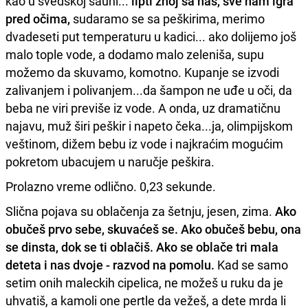
kao u švedskoj sauni...
lipti znoj sa nas, sve nam igra
pred očima,
sudaramo se sa peškirima, merimo
dvadeseti put temperaturu u kadici... ako dolijemo još
malo tople vode, a dodamo malo zeleniša, supu
možemo da skuvamo, komotno. Kupanje se izvodi
zalivanjem i polivanjem...da šampon ne uđe u oči, da
beba ne viri previše iz vode. A onda, uz dramatičnu
najavu, muž širi peškir i napeto čeka...ja, olimpijskom
veštinom, dižem bebu iz vode i najkraćim mogućim
pokretom ubacujem u naručje peškira.
Prolazno vreme odlično. 0,23 sekunde.
Slična pojava su oblačenja za šetnju, jesen, zima.
Ako
obučeš prvo sebe, skuvaćeš se. Ako obučeš bebu, ona
se dinsta, dok se ti oblačiš. Ako se oblače tri mala
deteta i nas dvoje - razvod na pomolu.
Kad se samo
setim onih maleckih cipelica, ne možeš u ruku da je
uhvatiš, a kamoli one pertle da vežeš, a dete mrda li