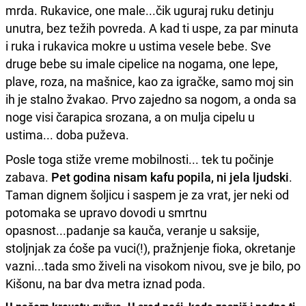
mrda. Rukavice, one male...čik uguraj ruku detinju
unutra, bez težih povreda. A kad ti uspe, za par minuta
i ruka i rukavica mokre u ustima vesele bebe. Sve
druge bebe su imale cipelice na nogama, one lepe,
plave, roza, na mašnice, kao za igračke, samo moj sin
ih je stalno žvakao. Prvo zajedno sa nogom, a onda sa
noge visi čarapica srozana, a on mulja cipelu u
ustima... doba puževa.
Posle toga stiže vreme mobilnosti... tek tu počinje
zabava.
Pet godina nisam kafu popila, ni jela ljudski
.
Taman dignem šoljicu i saspem je za vrat, jer neki od
potomaka se upravo dovodi u smrtnu
opasnost...padanje sa kauča, veranje u saksije,
stoljnjak za ćoše pa vuci(!), pražnjenje fioka, okretanje
vazni...tada smo živeli na visokom nivou, sve je bilo, po
Kišonu, na bar dva metra iznad poda.