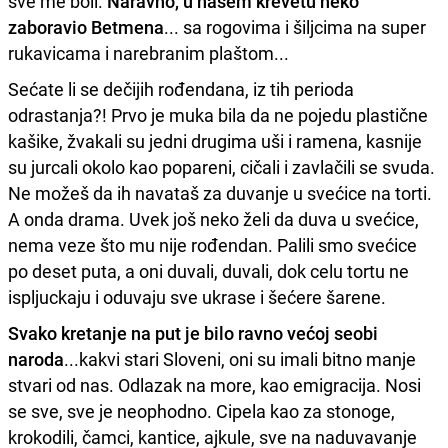
sve me boli.
Naravno, u našem krevetu neko
zaboravio Betmena
... sa rogovima i šiljcima na super
rukavicama i narebranim plaštom...
Sećate li se dečijih rođendana, iz tih perioda
odrastanja?! Prvo je muka bila da ne pojedu plastične
kašike, žvakali su jedni drugima uši i ramena, kasnije
su jurcali okolo kao popareni, cičali i zavlačili se svuda.
Ne možeš da ih navataš za duvanje u svećice na torti.
A onda drama. Uvek još neko želi da duva u svećice,
nema veze što mu nije rođendan. Palili smo svećice
po deset puta, a oni duvali, duvali, dok celu tortu ne
ispljuckaju i oduvaju sve ukrase i šećere šarene.
Svako kretanje na put je bilo ravno većoj seobi
naroda
...kakvi stari Sloveni, oni su imali bitno manje
stvari od nas. Odlazak na more, kao emigracija. Nosi
se sve, sve je neophodno. Cipela kao za stonoge,
krokodili, čamci, kantice, ajkule, sve na naduvavanje