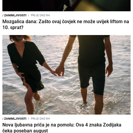
/
ZANIMLJIVOSTI
I
PRIJE OKO 9H
Mozgalica dana: Zašto ovaj čovjek ne može uvijek liftom na
10. sprat?
/
ZANIMLJIVOSTI
I
PRIJE OKO 9H
Nova ljubavna priča je na pomolu: Ova 4 znaka Zodijaka
čeka poseban august