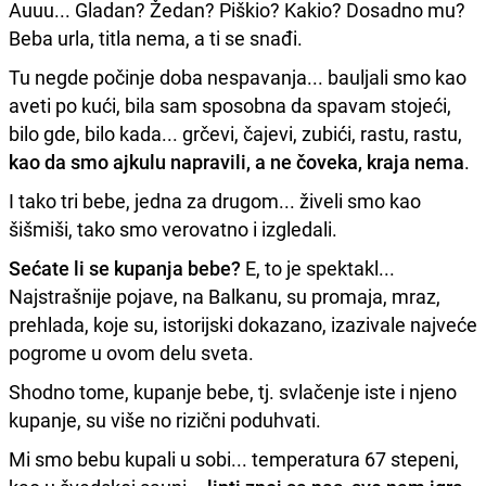
Auuu... Gladan? Žedan? Piškio? Kakio? Dosadno mu?
Beba urla, titla nema, a ti se snađi.
Tu negde počinje doba nespavanja... bauljali smo kao
aveti po kući, bila sam sposobna da spavam stojeći,
bilo gde, bilo kada... grčevi, čajevi, zubići, rastu, rastu,
kao da smo ajkulu napravili, a ne čoveka, kraja nema
.
I tako tri bebe, jedna za drugom... živeli smo kao
šišmiši, tako smo verovatno i izgledali.
Sećate li se kupanja bebe?
E, to je spektakl...
Najstrašnije pojave, na Balkanu, su promaja, mraz,
prehlada, koje su, istorijski dokazano, izazivale najveće
pogrome u ovom delu sveta.
Shodno tome, kupanje bebe, tj. svlačenje iste i njeno
kupanje, su više no rizični poduhvati.
Mi smo bebu kupali u sobi... temperatura 67 stepeni,