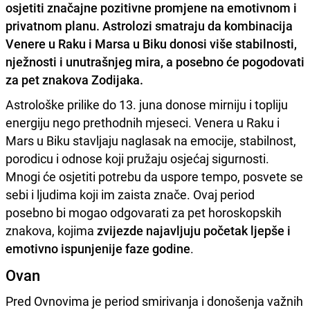
osjetiti značajne pozitivne promjene na emotivnom i
privatnom planu. Astrolozi smatraju da kombinacija
Venere u Raku i Marsa u Biku donosi više stabilnosti,
nježnosti i unutrašnjeg mira, a posebno će pogodovati
za pet znakova Zodijaka.
Astrološke prilike do 13. juna donose mirniju i topliju
energiju nego prethodnih mjeseci. Venera u Raku i
Mars u Biku stavljaju naglasak na emocije, stabilnost,
porodicu i odnose koji pružaju osjećaj sigurnosti.
Mnogi će osjetiti potrebu da uspore tempo, posvete se
sebi i ljudima koji im zaista znače. Ovaj period
posebno bi mogao odgovarati za pet horoskopskih
znakova, kojima
zvijezde najavljuju početak ljepše i
emotivno ispunjenije faze godine
.
Ovan
Pred Ovnovima je period smirivanja i donošenja važnih