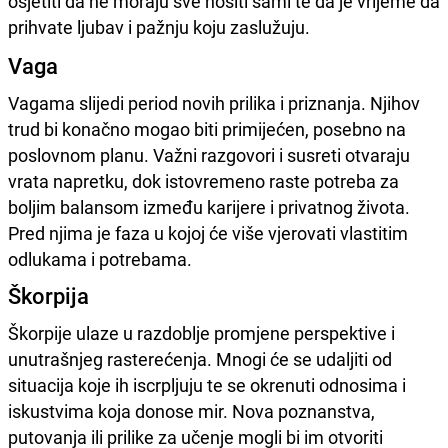
osjetiti da ne moraju sve nositi sami te da je vrijeme da
prihvate ljubav i pažnju koju zaslužuju.
Vaga
Vagama slijedi period novih prilika i priznanja. Njihov
trud bi konačno mogao biti primijećen, posebno na
poslovnom planu. Važni razgovori i susreti otvaraju
vrata napretku, dok istovremeno raste potreba za
boljim balansom između karijere i privatnog života.
Pred njima je faza u kojoj će više vjerovati vlastitim
odlukama i potrebama.
Škorpija
Škorpije ulaze u razdoblje promjene perspektive i
unutrašnjeg rasterećenja. Mnogi će se udaljiti od
situacija koje ih iscrpljuju te se okrenuti odnosima i
iskustvima koja donose mir. Nova poznanstva,
putovanja ili prilike za učenje mogli bi im otvoriti