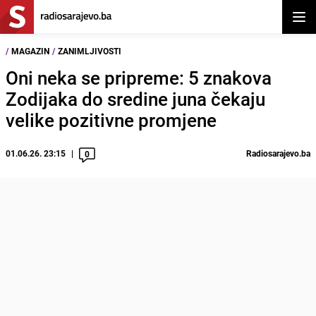
Otvor
/
MAGAZIN
/
ZANIMLJIVOSTI
Oni neka se pripreme: 5 znakova
Zodijaka do sredine juna čekaju
velike pozitivne promjene
01.06.26. 23:15
Radiosarajevo.ba
0