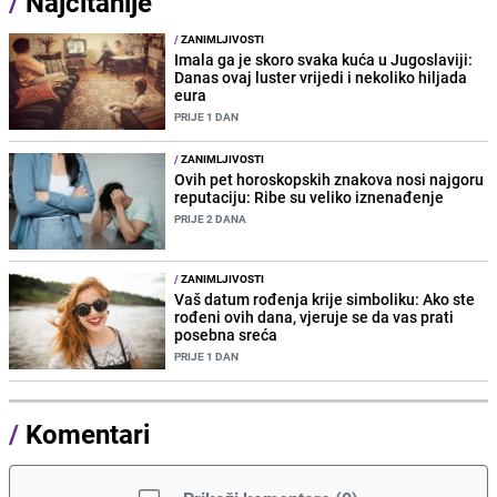
/
Najčitanije
/
ZANIMLJIVOSTI
Imala ga je skoro svaka kuća u Jugoslaviji:
Danas ovaj luster vrijedi i nekoliko hiljada
eura
PRIJE 1 DAN
/
ZANIMLJIVOSTI
Ovih pet horoskopskih znakova nosi najgoru
reputaciju: Ribe su veliko iznenađenje
PRIJE 2 DANA
/
ZANIMLJIVOSTI
Vaš datum rođenja krije simboliku: Ako ste
rođeni ovih dana, vjeruje se da vas prati
posebna sreća
PRIJE 1 DAN
/
Komentari