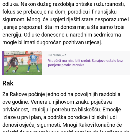
odluka. Nakon dužeg razdoblja pritiska i užurbanosti,
fokus se prebacuje na dom, porodicu i finansijsku
sigurnost. Mnogi će uspjeti riješiti stare nesporazume i
jasnije prepoznati šta im donosi mir, a šta samo troši
energiju. Odluke donesene u narednim sedmicama
mogle bi imati dugoročan pozitivan utjecaj.
TRENDING
Vrapčići mu nisu bili sretni: Sarajevo ostalo bez
pobjede protiv Radnika
Rak
Za Rakove počinje jedno od najpovoljnijih razdoblja
ove godine. Venera u njihovom znaku pojačava
privlačnost, intuiciju i potrebu za bliskošću. Emocije
izlaze u prvi plan, a podrška porodice i bliskih ljudi
donosi osjećaj sigurnosti. Mnogi Rakovi konačno će