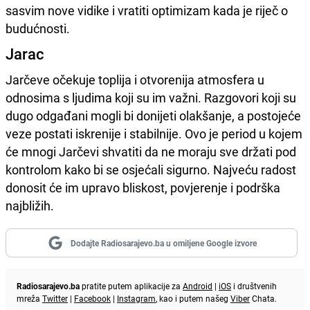
sasvim nove vidike i vratiti optimizam kada je riječ o
budućnosti.
Jarac
Jarčeve očekuje toplija i otvorenija atmosfera u
odnosima s ljudima koji su im važni. Razgovori koji su
dugo odgađani mogli bi donijeti olakšanje, a postojeće
veze postati iskrenije i stabilnije. Ovo je period u kojem
će mnogi Jarčevi shvatiti da ne moraju sve držati pod
kontrolom kako bi se osjećali sigurno. Najveću radost
donosit će im upravo bliskost, povjerenje i podrška
najbližih.
Dodajte Radiosarajevo.ba u omiljene Google izvore
Radiosarajevo.ba
pratite putem aplikacije za
Android
|
iOS
i društvenih
mreža
Twitter
|
Facebook
|
Instagram
, kao i putem našeg
Viber
Chata.