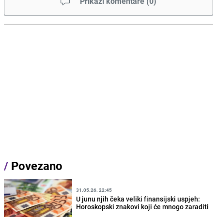
Prikaži komentare
(
0
)
/
Povezano
31.05.26. 22:45
U junu njih čeka veliki finansijski uspjeh:
Horoskopski znakovi koji će mnogo zaraditi