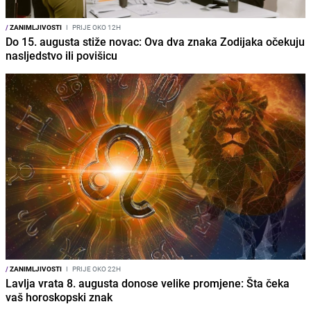
/
ZANIMLJIVOSTI
I
PRIJE OKO 12H
Do 15. augusta stiže novac: Ova dva znaka Zodijaka očekuju
nasljedstvo ili povišicu
/
ZANIMLJIVOSTI
I
PRIJE OKO 22H
Lavlja vrata 8. augusta donose velike promjene: Šta čeka
vaš horoskopski znak