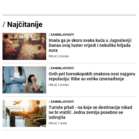
/
Najčitanije
/
ZANIMLJIVOSTI
Imala ga je skoro svaka kuća u Jugoslaviji:
Danas ovaj luster vrijedi i nekoliko hiljada
eura
PRIJE 2 DANA
/
ZANIMLJIVOSTI
Ovih pet horoskopskih znakova nosi najgoru
reputaciju: Ribe su veliko iznenađenje
PRIJE 2 DANA
/
ZANIMLJIVOSTI
Turiste pitali - na koje se destinacije nikad
ne bi vratili: Jedna zemlja posebno se
izdvojila
PRIJE 1 DAN