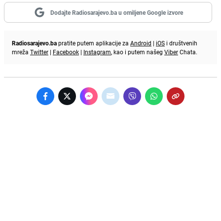
Dodajte Radiosarajevo.ba u omiljene Google izvore
Radiosarajevo.ba
pratite putem aplikacije za
Android
|
iOS
i društvenih
mreža
Twitter
|
Facebook
|
Instagram
, kao i putem našeg
Viber
Chata.