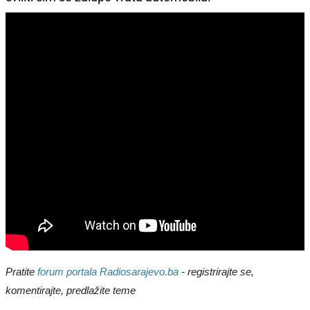
Pratite
forum portala Radiosarajevo.ba
- registrirajte se,
komentirajte, predlažite teme