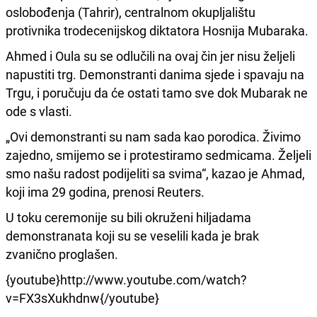
oslobođenja (Tahrir), centralnom okupljalištu
protivnika trodecenijskog diktatora Hosnija Mubaraka.
Ahmed i Oula su se odlučili na ovaj čin jer nisu željeli
napustiti trg. Demonstranti danima sjede i spavaju na
Trgu, i poručuju da će ostati tamo sve dok Mubarak ne
ode s vlasti.
„Ovi demonstranti su nam sada kao porodica. Živimo
zajedno, smijemo se i protestiramo sedmicama. Željeli
smo našu radost podijeliti sa svima“, kazao je Ahmad,
koji ima 29 godina, prenosi Reuters.
U toku ceremonije su bili okruženi hiljadama
demonstranata koji su se veselili kada je brak
zvanično proglašen.
{youtube}http://www.youtube.com/watch?
v=FX3sXukhdnw{/youtube}