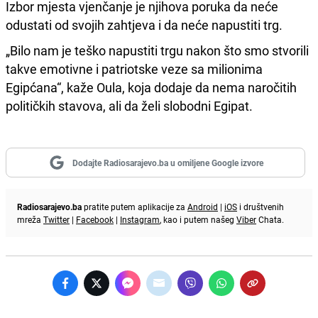
Izbor mjesta vjenčanje je njihova poruka da neće
odustati od svojih zahtjeva i da neće napustiti trg.
„Bilo nam je teško napustiti trgu nakon što smo stvorili
takve emotivne i patriotske veze sa milionima
Egipćana“, kaže Oula, koja dodaje da nema naročitih
političkih stavova, ali da želi slobodni Egipat.
Dodajte Radiosarajevo.ba u omiljene Google izvore
Radiosarajevo.ba
pratite putem aplikacije za
Android
|
iOS
i društvenih
mreža
Twitter
|
Facebook
|
Instagram
, kao i putem našeg
Viber
Chata.