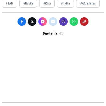
#SAD
#Rusija
#Kina
#Indija
#Afganistan
43
Dijeljenja