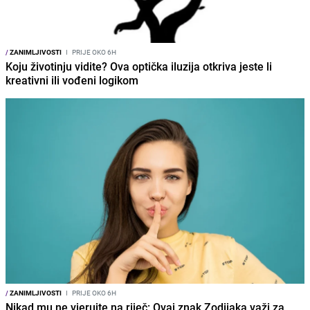
/
ZANIMLJIVOSTI
I
PRIJE OKO 6H
Koju životinju vidite? Ova optička iluzija otkriva jeste li
kreativni ili vođeni logikom
/
ZANIMLJIVOSTI
I
PRIJE OKO 6H
Nikad mu ne vjerujte na riječ: Ovaj znak Zodijaka važi za