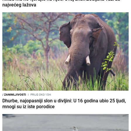
najvećeg lažova
/
ZANIMLJIVOSTI
I
PRIJE OKO 15H
Dhurbe, najopasniji slon u divljini: U 16 godina ubio 25 ljudi,
mnogi su iz iste porodice