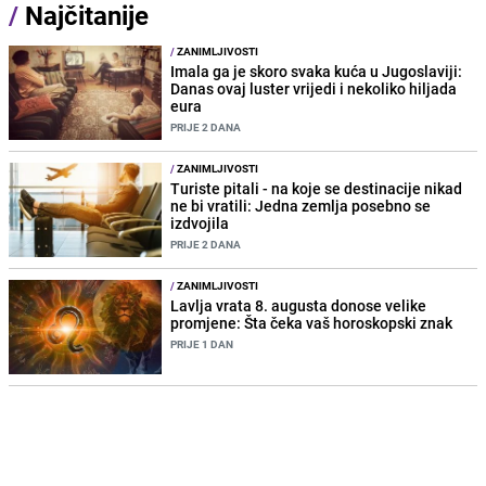
/
Najčitanije
/
ZANIMLJIVOSTI
Imala ga je skoro svaka kuća u Jugoslaviji:
Danas ovaj luster vrijedi i nekoliko hiljada
eura
PRIJE 2 DANA
/
ZANIMLJIVOSTI
Turiste pitali - na koje se destinacije nikad
ne bi vratili: Jedna zemlja posebno se
izdvojila
PRIJE 2 DANA
/
ZANIMLJIVOSTI
Lavlja vrata 8. augusta donose velike
promjene: Šta čeka vaš horoskopski znak
PRIJE 1 DAN