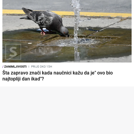
/
ZANIMLJIVOSTI
I
PRIJE OKO 15H
Šta zapravo znači kada naučnici kažu da je" ovo bio
najtopliji dan ikad"?