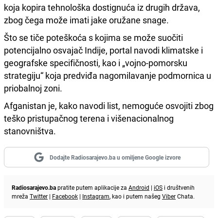
koja kopira tehnološka dostignuća iz drugih država,
zbog čega može imati jake oružane snage.
Što se tiče poteškoća s kojima se može suočiti
potencijalno osvajač Indije, portal navodi klimatske i
geografske specifičnosti, kao i „vojno-pomorsku
strategiju“ koja predviđa nagomilavanje podmornica u
priobalnoj zoni.
Afganistan je, kako navodi list, nemoguće osvojiti zbog
teško pristupačnog terena i višenacionalnog
stanovništva.
Dodajte Radiosarajevo.ba u omiljene Google izvore
Radiosarajevo.ba
pratite putem aplikacije za
Android
|
iOS
i društvenih
mreža
Twitter
|
Facebook
|
Instagram
, kao i putem našeg
Viber
Chata.