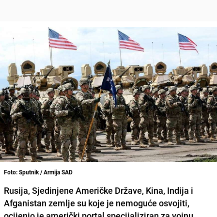
Foto: Sputnik / Armija SAD
Rusija
,
Sjedinjene Američke Države
,
Kina
,
Indija
i
Afganistan
zemlje su koje je nemoguće osvojiti,
ocijenio je američki portal specijaliziran za vojnu