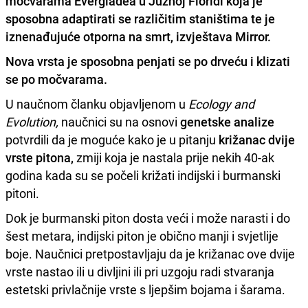
močvarama Evergladea u Južnoj Floridi koja je
sposobna adaptirati se različitim staništima te je
iznenađujuće otporna na smrt, izvještava Mirror.
Nova vrsta je sposobna penjati se po drveću i klizati
se po močvarama.
U naučnom članku objavljenom u
Ecology and
Evolution,
naučnici su na osnovi
genetske analize
potvrdili da je moguće kako je u pitanju
križanac dvije
vrste pitona,
zmiji koja je nastala prije nekih 40-ak
godina kada su se počeli križati indijski i burmanski
pitoni.
Dok je burmanski piton dosta veći i može narasti i do
šest metara, indijski piton je obično manji i svjetlije
boje. Naučnici pretpostavljaju da je križanac ove dvije
vrste nastao ili u divljini ili pri uzgoju radi stvaranja
estetski privlačnije vrste s ljepšim bojama i šarama.