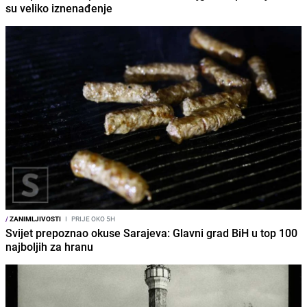
su veliko iznenađenje
/
ZANIMLJIVOSTI
I
PRIJE OKO 5H
Svijet prepoznao okuse Sarajeva: Glavni grad BiH u top 100
najboljih za hranu