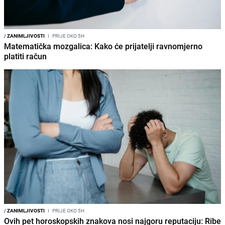
/
ZANIMLJIVOSTI
I
PRIJE OKO 5H
Matematička mozgalica: Kako će prijatelji ravnomjerno
platiti račun
/
ZANIMLJIVOSTI
I
PRIJE OKO 5H
Ovih pet horoskopskih znakova nosi najgoru reputaciju: Ribe