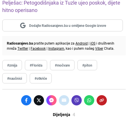
Pelješac: Petogodišnjaka iz Tuzle ujeo poskok, dijete
hitno operisano
Dodajte Radiosarajevo.ba u omiljene Google izvore
Radiosarajevo.ba
pratite putem aplikacije za
Android
|
iOS
i društvenih
mreža
Twitter
|
Facebook
|
Instagram
, kao i putem našeg
Viber
Chata.
#zmija
#Florida
#močvare
#piton
#naučnici
#otkriće
4
Dijeljenja