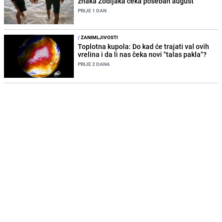
znaka Zodijaka čeka poseban august
PRIJE 1 DAN
/
ZANIMLJIVOSTI
Toplotna kupola: Do kad će trajati val ovih
vrelina i da li nas čeka novi "talas pakla"?
PRIJE 2 DANA