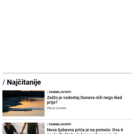
/
Najčitanije
/
ZANIMLJIVOSTI
Zašto je vodostaj Dunava niži nego ikad
prije?
PRIJE 2 DANA
/
ZANIMLJIVOSTI
Nova ljubavna priča je na pomolu: Ova 4