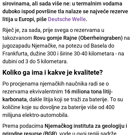
sirovinama, ali sada više ne: u termalnim vodama
duboko ispod površine tla nalaze se najveće rezerve
litija u Europi, piše
Deutsche Welle
.
Riječ je, za sada, prije svega o rezervama u
takozvanom
Rovu gornje Rajne (Oberrheingraben)
na
jugozapadu Njemačke, na potezu od Basela do
Frankfurta, dužine 300 i širine 30-40 kilometara - na
dubini od 3 do 5 kilometara.
Koliko ga ima i kakve je kvalitete?
Po procjenama njemačkih naučnika radi se o
rezervama ekvivalentnim
16 miliona tona litij-
karbonata
, dakle litija koji se traži za baterije. To su
količine koje su dovoljne za baterije više od 400
milijuna elektro-automobila.
Prema podacima
Njemačkog instituta za geologiju i
prirodne resurse (BGR)
, vode u ovoj regiji sadrže