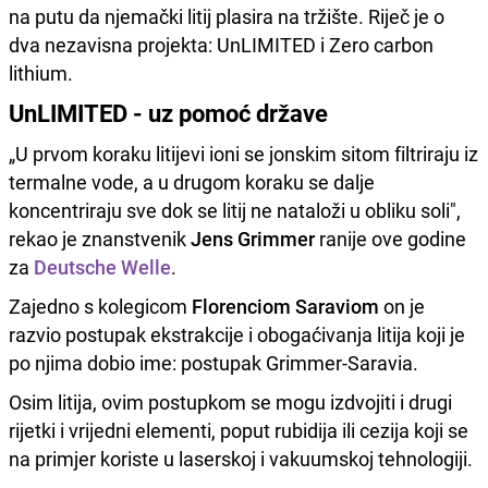
na putu da njemački litij plasira na tržište. Riječ je o
dva nezavisna projekta: UnLIMITED i Zero carbon
lithium.
UnLIMITED - uz pomoć države
„U prvom koraku litijevi ioni se jonskim sitom filtriraju iz
termalne vode, a u drugom koraku se dalje
koncentriraju sve dok se litij ne nataloži u obliku soli",
rekao je znanstvenik
Jens Grimmer
ranije ove godine
za
Deutsche Welle
.
Zajedno s kolegicom
Florenciom Saraviom
on je
razvio postupak ekstrakcije i obogaćivanja litija koji je
po njima dobio ime: postupak Grimmer-Saravia.
Osim litija, ovim postupkom se mogu izdvojiti i drugi
rijetki i vrijedni elementi, poput rubidija ili cezija koji se
na primjer koriste u laserskoj i vakuumskoj tehnologiji.