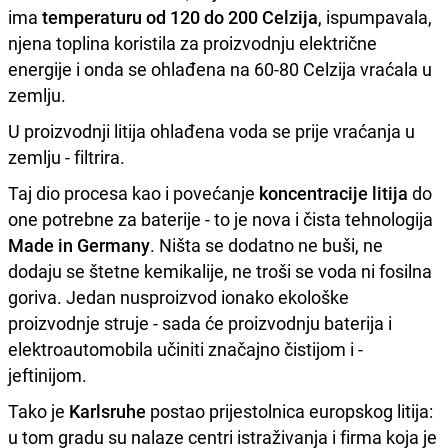
ima
temperaturu od 120 do 200 Celzija
, ispumpavala,
njena toplina koristila za proizvodnju električne
energije i onda se ohlađena na 60-80 Celzija vraćala u
zemlju.
U proizvodnji litija ohlađena voda se prije vraćanja u
zemlju - filtrira.
Taj dio procesa kao i povećanje
koncentracije litija
do
one potrebne za baterije - to je nova i čista tehnologija
Made in Germany
. Ništa se dodatno ne buši, ne
dodaju se štetne kemikalije, ne troši se voda ni fosilna
goriva. Jedan nusproizvod ionako ekološke
proizvodnje struje - sada će proizvodnju baterija i
elektroautomobila učiniti značajno čistijom i -
jeftinijom.
Tako je
Karlsruhe
postao prijestolnica europskog litija:
u tom gradu su nalaze centri istraživanja i firma koja je