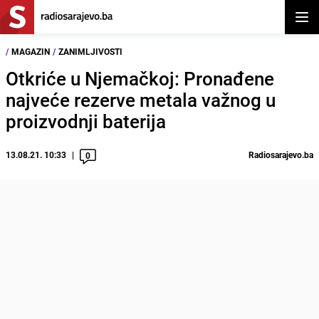
Otvor
/
MAGAZIN
/
ZANIMLJIVOSTI
Otkriće u Njemačkoj: Pronađene
najveće rezerve metala važnog u
proizvodnji baterija
13.08.21. 10:33
Radiosarajevo.ba
0