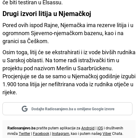
će biti testiran u Elsassu.
Drugi izvori litija u Njemačkoj
Pored ovih ispod Rajne, Njemačka ima rezerve litija i u
ogromnom Sjeverno-njemačkom bazenu, kao i na
granici sa Češkom.
Osim toga, litij će se ekstrahirati i iz vode bivših rudnika
u Sarskoj oblasti. Na tome radi istraživački tim u
projektu pod nazivom Merlin u Saarbrückenu.
Procjenjuje se da se samo u Njemačkoj godišnje izgubi
1.900 tona litija jer nefiltrirana voda iz rudnika otječe u
rijeke.
Dodajte Radiosarajevo.ba u omiljene Google izvore
Radiosarajevo.ba
pratite putem aplikacije za
Android
|
iOS
i društvenih
mreža
Twitter
|
Facebook
|
Instagram
, kao i putem našeg
Viber
Chata.