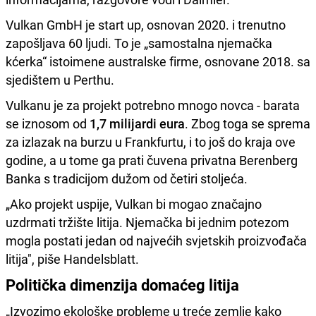
Vulkan GmbH je start up, osnovan 2020. i trenutno
zapošljava 60 ljudi. To je „samostalna njemačka
kćerka“ istoimene australske firme, osnovane 2018. sa
sjedištem u Perthu.
Vulkanu je za projekt potrebno mnogo novca - barata
se iznosom od
1,7 milijardi eura
. Zbog toga se sprema
za izlazak na burzu u Frankfurtu, i to još do kraja ove
godine, a u tome ga prati čuvena privatna Berenberg
Banka s tradicijom dužom od četiri stoljeća.
„Ako projekt uspije, Vulkan bi mogao značajno
uzdrmati tržište litija. Njemačka bi jednim potezom
mogla postati jedan od najvećih svjetskih proizvođača
litija", piše Handelsblatt.
Politička dimenzija domaćeg litija
„Izvozimo ekološke probleme u treće zemlje kako