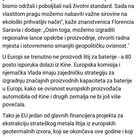
bismo održali i poboljšali naš životni standard. Sada na
vlastitom pragu možemo nabaviti važne sirovine na
ekološki prihvatljiv način“, kaže znanstvenica Florencia
Saravia i dodaje: „Osim toga, možemo izgraditi
regionalne lance opskrbe i proizvodnje, otvoriti radna
mjesta i istovremeno smanjiti geopolitičku ovisnost."
U Europi se trenutno ne proizvodi litij za baterije - a 80
posto isporuka dolazi iz Kine. Europska komisija i
njemačka Vlada imaju zajedničku strategiju za
izgradnju značajnih proizvodnih kapaciteta za baterije
u Europi, kako se ovisnost europskih proizvođača
automobila od Kine i drugih zemalja ne bi još više
povećala.
Tako je EU jedan od glavnih financijera projekta za
ekstrakciju strateškog metala litija iz europskih
geotermalnih izvora, koji se okončava ove godine i koji