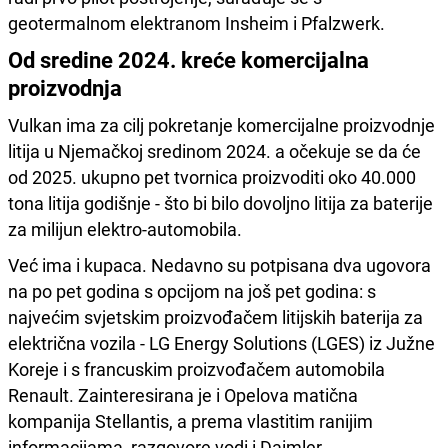
geotermalnom elektranom Insheim i Pfalzwerk.
Od sredine 2024. kreće komercijalna
proizvodnja
Vulkan ima za cilj pokretanje komercijalne proizvodnje
litija u Njemačkoj sredinom 2024. a očekuje se da će
od 2025. ukupno pet tvornica proizvoditi oko 40.000
tona litija godišnje - što bi bilo dovoljno litija za baterije
za milijun elektro-automobila.
Već ima i kupaca. Nedavno su potpisana dva ugovora
na po pet godina s opcijom na još pet godina: s
najvećim svjetskim proizvođačem litijskih baterija za
električna vozila - LG Energy Solutions (LGES) iz Južne
Koreje i s francuskim proizvođačem automobila
Renault. Zainteresirana je i Opelova matična
kompanija Stellantis, a prema vlastitim ranijim
informacijama, razgovore vodi i Daimler.