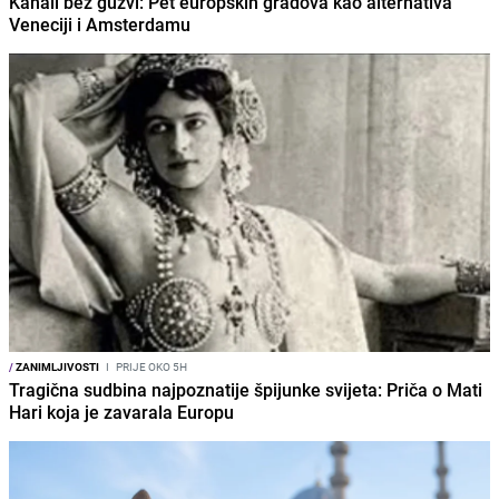
Kanali bez gužvi: Pet europskih gradova kao alternativa
Veneciji i Amsterdamu
/
ZANIMLJIVOSTI
I
PRIJE OKO 5H
Tragična sudbina najpoznatije špijunke svijeta: Priča o Mati
Hari koja je zavarala Europu