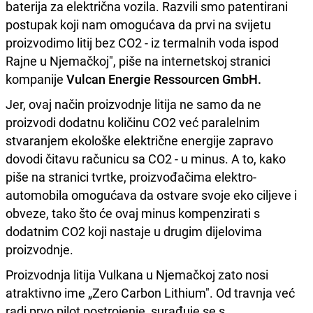
baterija za električna vozila. Razvili smo patentirani
postupak koji nam omogućava da prvi na svijetu
proizvodimo litij bez CO2 - iz termalnih voda ispod
Rajne u Njemačkoj", piše na internetskoj stranici
kompanije
Vulcan Energie Ressourcen GmbH.
Jer, ovaj način proizvodnje litija ne samo da ne
proizvodi dodatnu količinu CO2 već paralelnim
stvaranjem ekološke električne energije zapravo
dovodi čitavu računicu sa CO2 - u minus. A to, kako
piše na stranici tvrtke, proizvođačima elektro-
automobila omogućava da ostvare svoje eko ciljeve i
obveze, tako što će ovaj minus kompenzirati s
dodatnim CO2 koji nastaje u drugim dijelovima
proizvodnje.
Proizvodnja litija Vulkana u Njemačkoj zato nosi
atraktivno ime „Zero Carbon Lithium". Od travnja već
radi prvo pilot postrojenje, surađuje se s