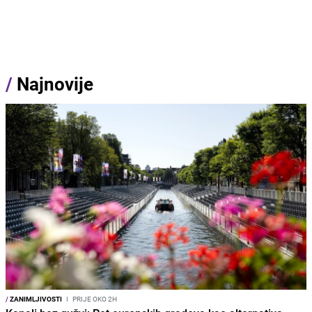
/
Najnovije
/
ZANIMLJIVOSTI
I
PRIJE OKO 2H