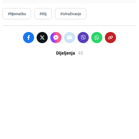
#Njemačka
#litij
#istraživanje
48
Dijeljenja