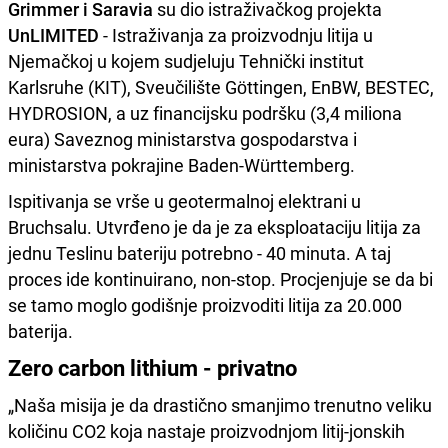
Grimmer i Saravia
su dio istraživačkog projekta
UnLIMITED
- Istraživanja za proizvodnju litija u
Njemačkoj u kojem sudjeluju Tehnički institut
Karlsruhe (KIT), Sveučilište Göttingen, EnBW, BESTEC,
HYDROSION, a uz financijsku podršku (3,4 miliona
eura) Saveznog ministarstva gospodarstva i
ministarstva pokrajine Baden-Württemberg.
Ispitivanja se vrše u geotermalnoj elektrani u
Bruchsalu. Utvrđeno je da je za eksploataciju litija za
jednu Teslinu bateriju potrebno - 40 minuta. A taj
proces ide kontinuirano, non-stop. Procjenjuje se da bi
se tamo moglo godišnje proizvoditi litija za 20.000
baterija.
Zero carbon lithium - privatno
„Naša misija je da drastično smanjimo trenutno veliku
količinu CO2 koja nastaje proizvodnjom litij-jonskih