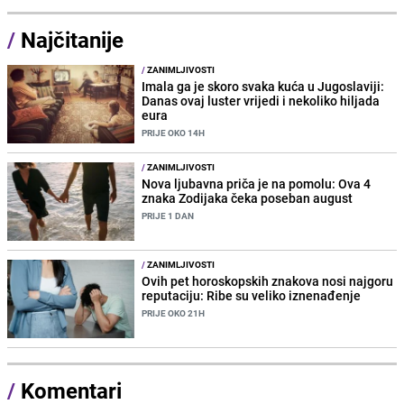
/
Najčitanije
/
ZANIMLJIVOSTI
Imala ga je skoro svaka kuća u Jugoslaviji:
Danas ovaj luster vrijedi i nekoliko hiljada
eura
PRIJE OKO 14H
/
ZANIMLJIVOSTI
Nova ljubavna priča je na pomolu: Ova 4
znaka Zodijaka čeka poseban august
PRIJE 1 DAN
/
ZANIMLJIVOSTI
Ovih pet horoskopskih znakova nosi najgoru
reputaciju: Ribe su veliko iznenađenje
PRIJE OKO 21H
/
Komentari