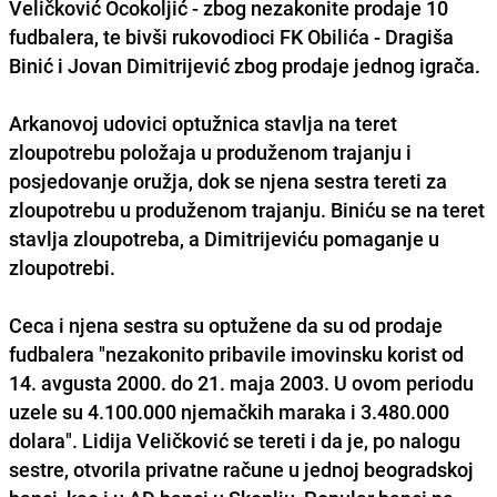
Veličković Ocokoljić - zbog nezakonite prodaje 10
fudbalera, te bivši rukovodioci FK Obilića - Dragiša
Binić i Jovan Dimitrijević zbog prodaje jednog igrača.
Arkanovoj udovici optužnica stavlja na teret
zloupotrebu položaja u produženom trajanju i
posjedovanje oružja, dok se njena sestra tereti za
zloupotrebu u produženom trajanju. Biniću se na teret
stavlja zloupotreba, a Dimitrijeviću pomaganje u
zloupotrebi.
Ceca i njena sestra su optužene da su od prodaje
fudbalera "nezakonito pribavile imovinsku korist od
14. avgusta 2000. do 21. maja 2003. U ovom periodu
uzele su 4.100.000 njemačkih maraka i 3.480.000
dolara". Lidija Veličković se tereti i da je, po nalogu
sestre, otvorila privatne račune u jednoj beogradskoj