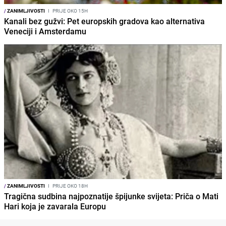
/
ZANIMLJIVOSTI
I
PRIJE OKO 15H
Kanali bez gužvi: Pet europskih gradova kao alternativa
Veneciji i Amsterdamu
/
ZANIMLJIVOSTI
I
PRIJE OKO 18H
Tragična sudbina najpoznatije špijunke svijeta: Priča o Mati
Hari koja je zavarala Europu