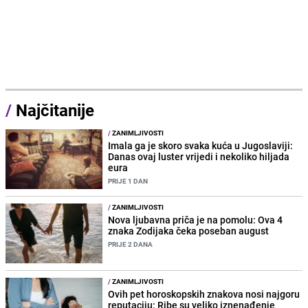
/
Najčitanije
/
ZANIMLJIVOSTI
Imala ga je skoro svaka kuća u Jugoslaviji:
Danas ovaj luster vrijedi i nekoliko hiljada
eura
PRIJE 1 DAN
/
ZANIMLJIVOSTI
Nova ljubavna priča je na pomolu: Ova 4
znaka Zodijaka čeka poseban august
PRIJE 2 DANA
/
ZANIMLJIVOSTI
Ovih pet horoskopskih znakova nosi najgoru
reputaciju: Ribe su veliko iznenađenje