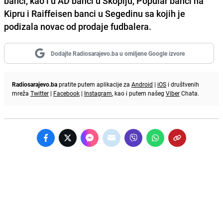
banci, kao i u AD banci u Skoplju, Popular banci na
Kipru i Raiffeisen banci u Segedinu sa kojih je
podizala novac od prodaje fudbalera.
Dodajte Radiosarajevo.ba u omiljene Google izvore
Radiosarajevo.ba
pratite putem aplikacije za
Android
|
iOS
i društvenih
mreža
Twitter
|
Facebook
|
Instagram
, kao i putem našeg
Viber
Chata.