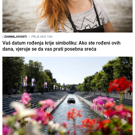
/
ZANIMLJIVOSTI
I
PRIJE OKO 10H
Vaš datum rođenja krije simboliku: Ako ste rođeni ovih
dana, vjeruje se da vas prati posebna sreća