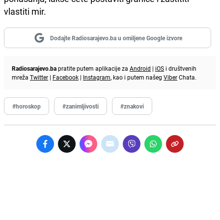
vlastiti mir.
Dodajte Radiosarajevo.ba u omiljene Google izvore
Radiosarajevo.ba
pratite putem aplikacije za
Android
|
iOS
i društvenih
mreža
Twitter
|
Facebook
|
Instagram
, kao i putem našeg
Viber
Chata.
#horoskop
#zanimljivosti
#znakovi