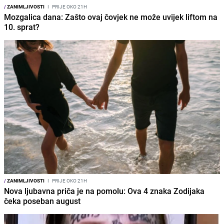
/
ZANIMLJIVOSTI
I
PRIJE OKO 21H
Mozgalica dana: Zašto ovaj čovjek ne može uvijek liftom na
10. sprat?
/
ZANIMLJIVOSTI
I
PRIJE OKO 21H
Nova ljubavna priča je na pomolu: Ova 4 znaka Zodijaka
čeka poseban august