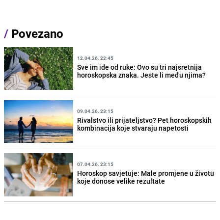
/
Povezano
12.04.26. 22:45
Sve im ide od ruke: Ovo su tri najsretnija
horoskopska znaka. Jeste li među njima?
09.04.26. 23:15
Rivalstvo ili prijateljstvo? Pet horoskopskih
kombinacija koje stvaraju napetosti
07.04.26. 23:15
Horoskop savjetuje: Male promjene u životu
koje donose velike rezultate