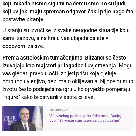
koju nikada nismo sigurni na čemu smo. To su ljudi
koji uvijek imaju spreman odgovor, čak i prije nego što
postavite pitanje.
U stanju su izvući se iz svake neugodne situacije koju
sami izazovu, a na kraju vas ubijede da ste vi
odgovorni za sve.
Prema astrološkim tumačenjima
,
Blizanci se često
izdvajaju kao majstori prilagodbe i uvjeravanja
. Mogu
vas gledati pravo u oči i iznijeti priču koja djeluje
potpuno uvjerljivo, bez imalo oklijevanja. Njihov pristup
životu često podsjeća na igru u kojoj vješto pomjeraju
“figure” kako bi ostvarili vlastite ciljeve.
TRENDING
V.d. visokog predstavnika Crishock u Banjoj
Luci: "Spreman sam razgovarati sa svakim"