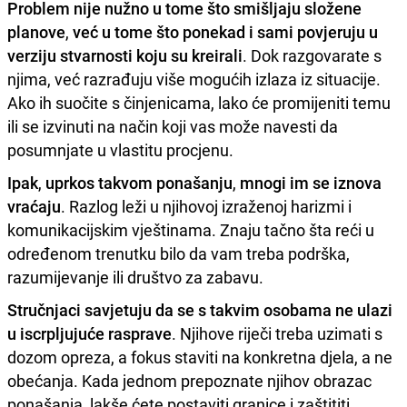
Problem nije nužno u tome što smišljaju složene
planove
,
već u tome što ponekad i sami povjeruju u
verziju stvarnosti koju su kreirali
. Dok razgovarate s
njima, već razrađuju više mogućih izlaza iz situacije.
Ako ih suočite s činjenicama, lako će promijeniti temu
ili se izvinuti na način koji vas može navesti da
posumnjate u vlastitu procjenu.
Ipak
,
uprkos takvom ponašanju
,
mnogi im se iznova
vraćaju
. Razlog leži u njihovoj izraženoj harizmi i
komunikacijskim vještinama. Znaju tačno šta reći u
određenom trenutku bilo da vam treba podrška,
razumijevanje ili društvo za zabavu.
Stručnjaci savjetuju da se s takvim osobama ne ulazi
u iscrpljujuće rasprave
. Njihove riječi treba uzimati s
dozom opreza, a fokus staviti na konkretna djela, a ne
obećanja. Kada jednom prepoznate njihov obrazac
ponašanja, lakše ćete postaviti granice i zaštititi