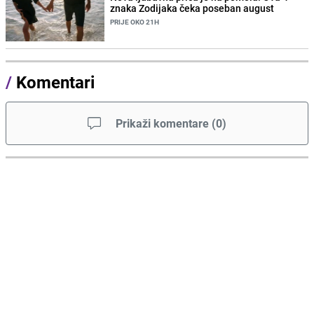
znaka Zodijaka čeka poseban august
PRIJE OKO 21H
/
Komentari
Prikaži komentare
(
0
)