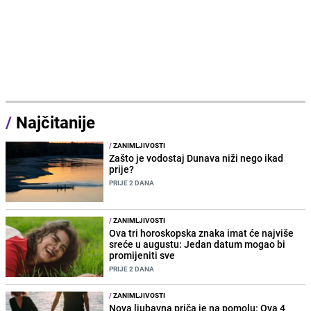
/
Najčitanije
/
ZANIMLJIVOSTI
Zašto je vodostaj Dunava niži nego ikad
prije?
PRIJE 2 DANA
/
ZANIMLJIVOSTI
Ova tri horoskopska znaka imat će najviše
sreće u augustu: Jedan datum mogao bi
promijeniti sve
PRIJE 2 DANA
/
ZANIMLJIVOSTI
Nova ljubavna priča je na pomolu: Ova 4