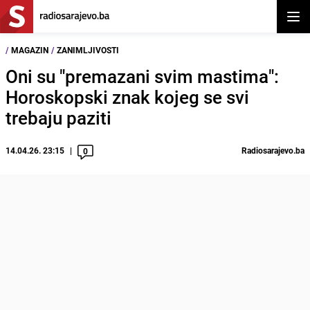
Otvor
/
MAGAZIN
/
ZANIMLJIVOSTI
Oni su "premazani svim mastima":
Horoskopski znak kojeg se svi
trebaju paziti
14.04.26. 23:15
Radiosarajevo.ba
0