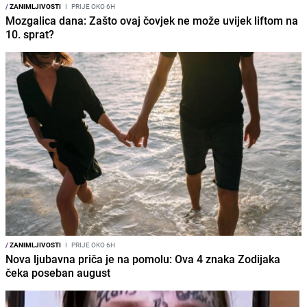
/
ZANIMLJIVOSTI
I
PRIJE OKO 6H
Mozgalica dana: Zašto ovaj čovjek ne može uvijek liftom na
10. sprat?
/
ZANIMLJIVOSTI
I
PRIJE OKO 6H
Nova ljubavna priča je na pomolu: Ova 4 znaka Zodijaka
čeka poseban august