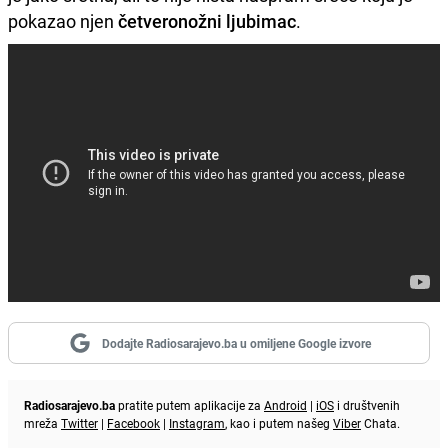
pokazao njen
četveronožni ljubimac
.
Dodajte Radiosarajevo.ba u omiljene Google izvore
Radiosarajevo.ba
pratite putem aplikacije za
Android
|
iOS
i društvenih
mreža
Twitter
|
Facebook
|
Instagram
, kao i putem našeg
Viber
Chata.