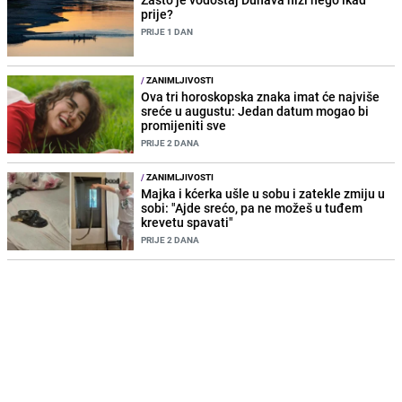
prije?
PRIJE 1 DAN
/
ZANIMLJIVOSTI
Ova tri horoskopska znaka imat će najviše
sreće u augustu: Jedan datum mogao bi
promijeniti sve
PRIJE 2 DANA
/
ZANIMLJIVOSTI
Majka i kćerka ušle u sobu i zatekle zmiju u
sobi: "Ajde srećo, pa ne možeš u tuđem
krevetu spavati"
PRIJE 2 DANA