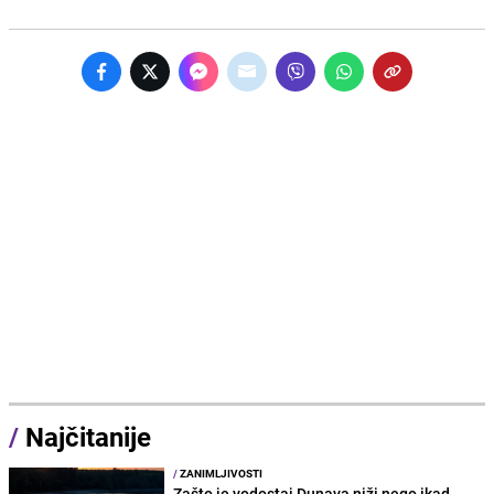
/
Najčitanije
/
ZANIMLJIVOSTI
Zašto je vodostaj Dunava niži nego ikad