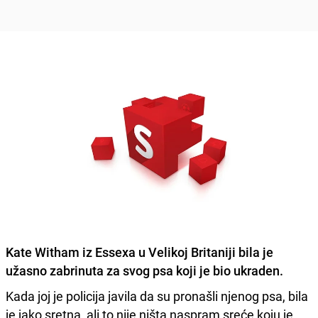
Kate Witham
iz Essexa u Velikoj Britaniji bila je
užasno zabrinuta za svog psa koji je bio ukraden.
Kada joj je policija javila da su pronašli njenog psa, bila
je jako sretna, ali to nije ništa naspram sreće koju je