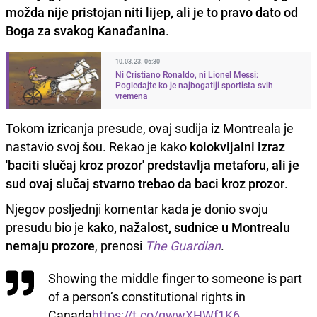
možda nije pristojan niti lijep, ali je to pravo dato od
Boga za svakog Kanađanina
.
10.03.23. 06:30
Ni Cristiano Ronaldo, ni Lionel Messi:
Pogledajte ko je najbogatiji sportista svih
vremena
Tokom izricanja presude, ovaj sudija iz Montreala je
nastavio svoj šou. Rekao je kako
kolokvijalni izraz
'baciti slučaj kroz prozor' predstavlja metaforu, ali je
sud ovaj slučaj stvarno trebao da baci kroz prozor
.
Njegov posljednji komentar kada je donio svoju
presudu bio je
kako, nažalost, sudnice u Montrealu
nemaju prozore
, prenosi
The Guardian
.
Showing the middle finger to someone is part
of a person’s constitutional rights in
Canada
https://t.co/gwwXHWf1K6