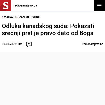
Otvor
/
MAGAZIN
/
ZANIMLJIVOSTI
Odluka kanadskog suda: Pokazati
srednji prst je pravo dato od Boga
10.03.23. 21:42
Radiosarajevo.ba
2