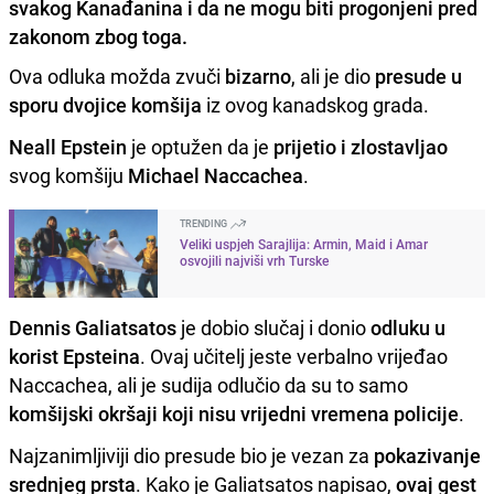
svakog Kanađanina i da ne mogu biti progonjeni pred
zakonom zbog toga.
Ova odluka možda zvuči
bizarno
, ali je dio
presude u
sporu dvojice komšija
iz ovog kanadskog grada.
Neall Epstein
je optužen da je
prijetio i zlostavljao
svog komšiju
Michael Naccachea
.
TRENDING
Veliki uspjeh Sarajlija: Armin, Maid i Amar
osvojili najviši vrh Turske
Dennis Galiatsatos
je dobio slučaj i donio
odluku u
korist Epsteina
. Ovaj učitelj jeste verbalno vrijeđao
Naccachea, ali je sudija odlučio da su to samo
komšijski okršaji koji nisu vrijedni vremena policije
.
Najzanimljiviji dio presude bio je vezan za
pokazivanje
srednjeg prsta
. Kako je Galiatsatos napisao,
ovaj gest