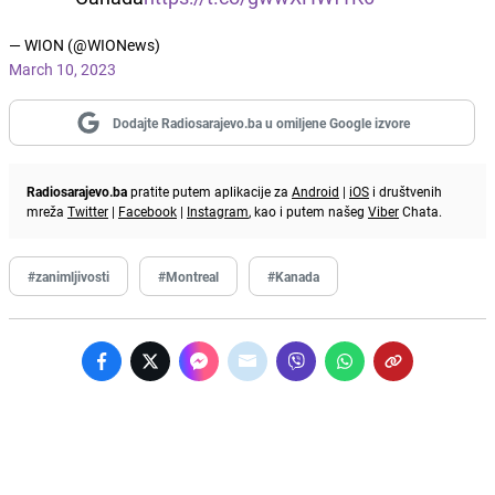
— WION (@WIONews)
March 10, 2023
Dodajte Radiosarajevo.ba u omiljene Google izvore
Radiosarajevo.ba
pratite putem aplikacije za
Android
|
iOS
i društvenih
mreža
Twitter
|
Facebook
|
Instagram
, kao i putem našeg
Viber
Chata.
#zanimljivosti
#Montreal
#Kanada