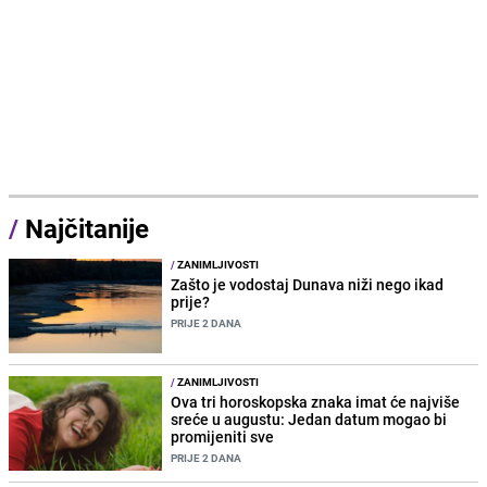
/
Najčitanije
/
ZANIMLJIVOSTI
Zašto je vodostaj Dunava niži nego ikad
prije?
PRIJE 2 DANA
/
ZANIMLJIVOSTI
Ova tri horoskopska znaka imat će najviše
sreće u augustu: Jedan datum mogao bi
promijeniti sve
PRIJE 2 DANA