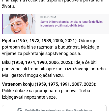
životu.
01.06.24. 22:54
Samo tri horoskopska znaka u junu će doživjeti
ispunjenje svojih najdubljih želja
Pijetlu (1957, 1973, 1989, 2005, 2021):
Odmor je
potreban da bi se razmotrila budućnost. Možda je
vrijeme za pokretanje sopstvenog posla.
Biku (1958, 1974, 1990, 2006, 2022):
Ideje će biti
podržane, ali treba biti oprezan u izražavanju potreba.
Mali gestovi mogu ojačati vezu.
Vatrenom konju (1959, 1975, 1991, 2007, 2023):
Prilike dolaze sa promjenama planova. Treba
izbjegavati nepoznate veze.
Dodajte Radiosarajevo.ba u omiljene Google izvore