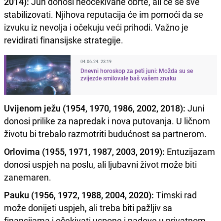
2014):
Jun donosi neočekivane obrte, ali će se sve
stabilizovati. Njihova reputacija će im pomoći da se
izvuku iz nevolja i očekuju veći prihodi. Važno je
revidirati finansijske strategije.
04.06.24. 23:19
Dnevni horoskop za peti juni: Možda su se
zvijezde smilovale baš vašem znaku
Uvijenom ježu (1954, 1970, 1986, 2002, 2018):
Juni
donosi prilike za napredak i nova putovanja. U ličnom
životu bi trebalo razmotriti budućnost sa partnerom.
Orlovima (1955, 1971, 1987, 2003, 2019):
Entuzijazam
donosi uspjeh na poslu, ali ljubavni život može biti
zanemaren.
Pauku (1956, 1972, 1988, 2004, 2020):
Timski rad
može donijeti uspjeh, ali treba biti pažljiv sa
finansijama i očekivati uspone i padove u privatnom