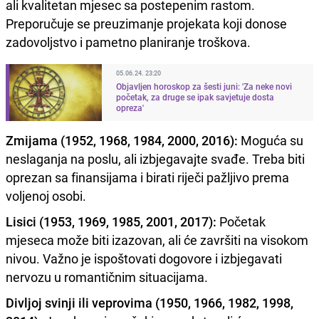
ali kvalitetan mjesec sa postepenim rastom.
Preporučuje se preuzimanje projekata koji donose
zadovoljstvo i pametno planiranje troškova.
05.06.24. 23:20
Objavljen horoskop za šesti juni: 'Za neke novi
početak, za druge se ipak savjetuje dosta
opreza'
Zmijama (1952, 1968, 1984, 2000, 2016):
Moguća su
neslaganja na poslu, ali izbjegavajte svađe. Treba biti
oprezan sa finansijama i birati riječi pažljivo prema
voljenoj osobi.
Lisici (1953, 1969, 1985, 2001, 2017):
Početak
mjeseca može biti izazovan, ali će završiti na visokom
nivou. Važno je ispoštovati dogovore i izbjegavati
nervozu u romantičnim situacijama.
Divljoj svinji ili veprovima (1950, 1966, 1982, 1998,