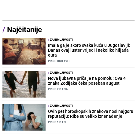
/
Najčitanije
/
ZANIMLJIVOSTI
Imala ga je skoro svaka kuća u Jugoslaviji:
Danas ovaj luster vrijedi i nekoliko hiljada
eura
PRIJE OKO 19H
/
ZANIMLJIVOSTI
Nova ljubavna priča je na pomolu: Ova 4
znaka Zodijaka čeka poseban august
PRIJE 2 DANA
/
ZANIMLJIVOSTI
Ovih pet horoskopskih znakova nosi najgoru
reputaciju: Ribe su veliko iznenađenje
PRIJE 1 DAN