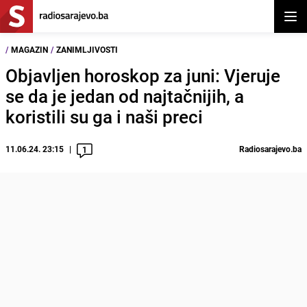
Otvor
/
MAGAZIN
/
ZANIMLJIVOSTI
Objavljen horoskop za juni: Vjeruje
se da je jedan od najtačnijih, a
koristili su ga i naši preci
11.06.24. 23:15
Radiosarajevo.ba
1