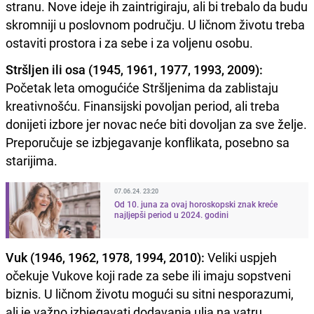
stranu. Nove ideje ih zaintrigiraju, ali bi trebalo da budu
skromniji u poslovnom području. U ličnom životu treba
ostaviti prostora i za sebe i za voljenu osobu.
Stršljen ili osa (1945, 1961, 1977, 1993, 2009):
Početak leta omogućiće Stršljenima da zablistaju
kreativnošću. Finansijski povoljan period, ali treba
donijeti izbore jer novac neće biti dovoljan za sve želje.
Preporučuje se izbjegavanje konflikata, posebno sa
starijima.
07.06.24. 23:20
Od 10. juna za ovaj horoskopski znak kreće
najljepši period u 2024. godini
Vuk (1946, 1962, 1978, 1994, 2010):
Veliki uspjeh
očekuje Vukove koji rade za sebe ili imaju sopstveni
biznis. U ličnom životu mogući su sitni nesporazumi,
ali je važno izbjegavati dodavanja ulja na vatru.