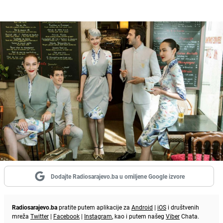
Dodajte Radiosarajevo.ba u omiljene Google izvore
Radiosarajevo.ba
pratite putem aplikacije za
Android
|
iOS
i društvenih
mreža
Twitter
|
Facebook
|
Instagram
, kao i putem našeg
Viber
Chata.