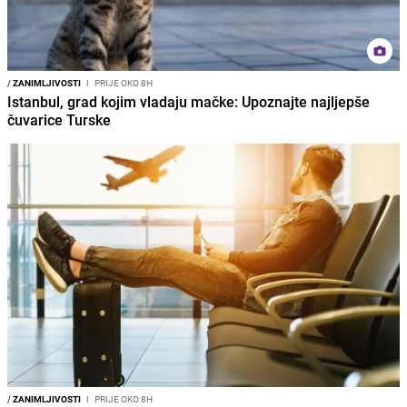
/
ZANIMLJIVOSTI
I
PRIJE OKO 8H
Istanbul, grad kojim vladaju mačke: Upoznajte najljepše
čuvarice Turske
/
ZANIMLJIVOSTI
I
PRIJE OKO 8H