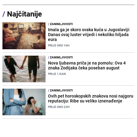
/
Najčitanije
/
ZANIMLJIVOSTI
Imala ga je skoro svaka kuća u Jugoslaviji:
Danas ovaj luster vrijedi i nekoliko hiljada
eura
PRIJE OKO 16H
/
ZANIMLJIVOSTI
Nova ljubavna priča je na pomolu: Ova 4
znaka Zodijaka čeka poseban august
PRIJE 1 DAN
/
ZANIMLJIVOSTI
Ovih pet horoskopskih znakova nosi najgoru
reputaciju: Ribe su veliko iznenađenje
PRIJE OKO 23H