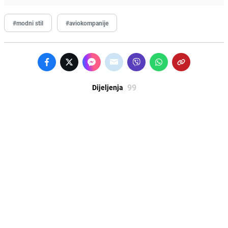
#modni stil
#aviokompanije
99
Dijeljenja