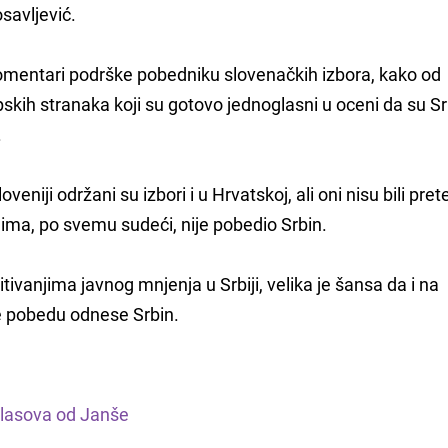
savljević.
komentari podrške pobedniku slovenačkih izbora, kako od
pskih stranaka koji su gotovo jednoglasni u oceni da su Sr
.
eniji održani su izbori i u Hrvatskoj, ali oni nisu bili pre
jima, po svemu sudeći, nije pobedio Srbin.
ivanjima javnog mnjenja u Srbiji, velika je šansa da i na
 pobedu odnese Srbin.
glasova od Janše