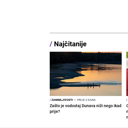
/
Najčitanije
/
ZANIMLJIVOSTI
I
PRIJE 2 DANA
/
Zašto je vodostaj Dunava niži nego ikad
prije?