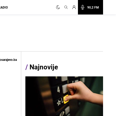
RADIO
90,2 FM
osarajevo.ba
/
Najnovije