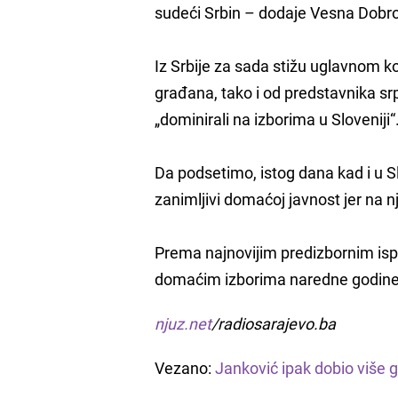
sudeći Srbin – dodaje Vesna Dobro
Iz Srbije za sada stižu uglavnom 
građana, tako i od predstavnika sr
„dominirali na izborima u Sloveniji“
Da podsetimo, istog dana kad i u Slov
zanimljivi domaćoj javnost jer na n
Prema najnovijim predizbornim ispit
domaćim izborima naredne godine
njuz.net
/radiosarajevo.ba
Vezano:
Janković ipak dobio više 