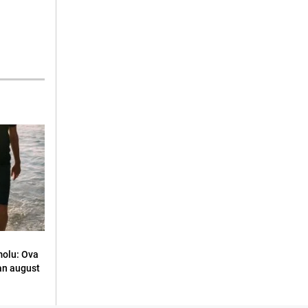
molu: Ova
an august