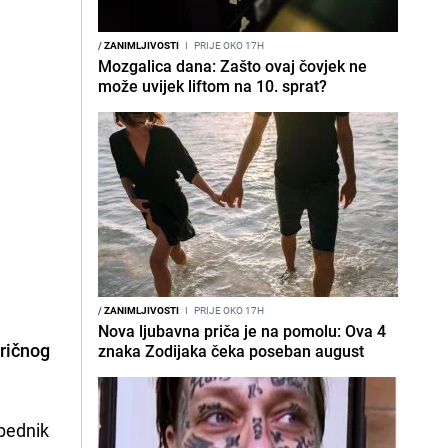
/
ZANIMLJIVOSTI
I
PRIJE OKO 17H
Mozgalica dana: Zašto ovaj čovjek ne
može uvijek liftom na 10. sprat?
/
ZANIMLJIVOSTI
I
PRIJE OKO 17H
Nova ljubavna priča je na pomolu: Ova 4
iričnog
znaka Zodijaka čeka poseban august
obednik