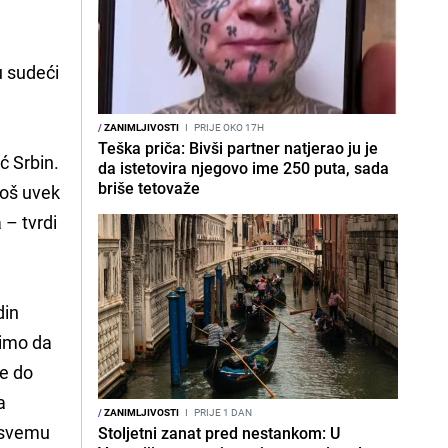
u sudeći
/
ZANIMLJIVOSTI
I
PRIJE OKO 17H
Teška priča: Bivši partner natjerao ju je
ć Srbin.
da istetovira njegovo ime 250 puta, sada
briše tetovaže
još uvek
 – tvrdi
din
čimo da
ve do
a
/
ZANIMLJIVOSTI
I
PRIJE 1 DAN
o svemu
Stoljetni zanat pred nestankom: U