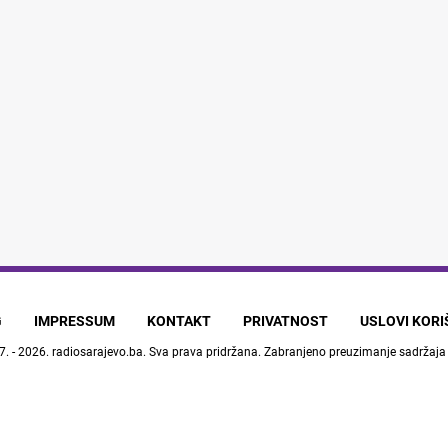
G
IMPRESSUM
KONTAKT
PRIVATNOST
USLOVI KOR
7. - 2026.
radiosarajevo.ba
. Sva prava pridržana. Zabranjeno preuzimanje sadržaja