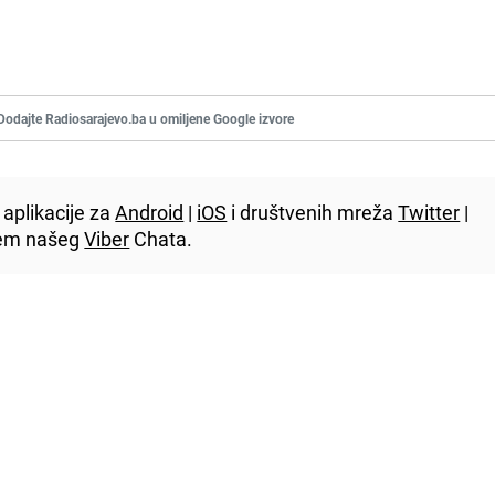
Dodajte Radiosarajevo.ba u omiljene Google izvore
aplikacije za
Android
|
iOS
i društvenih mreža
Twitter
|
utem našeg
Viber
Chata.