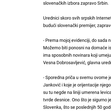
slovenačkih izbora zapravo Srbin.
Urednici skoro svih srpskih Interne
budući slovenački premijer, zaprav
- Prema mojoj evidenciji, do sada n
Možemo biti ponosni na domaće istr
ima sposobnih novinara koji umeju 
Vesna Dobrosavljević, glavna uredn
- Sporedna priča u svemu ovome je
Janković i koje je orijentacije n
su tu negde na liniji umerena levic
tvrde desnice. Ono što je sigurno 
Slovenka, što se poslednjih 50 go