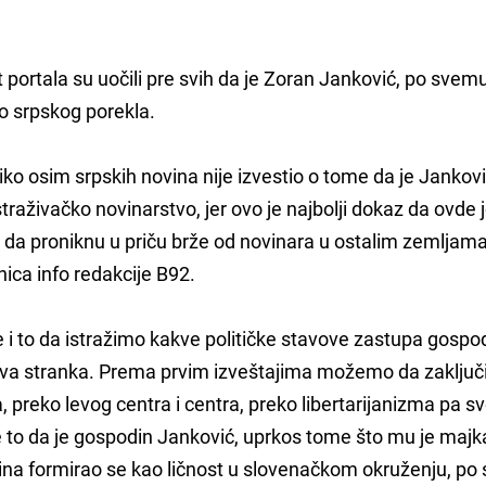
t portala su uočili pre svih da je Zoran Janković, po svem
o srpskog porekla.
iko osim srpskih novina nije izvestio o tome da je Jankovi
aživačko novinarstvo, jer ovo je najbolji dokaz da ovde 
da proniknu u priču brže od novinara u ostalim zemljama
ica info redakcije B92.
 i to da istražimo kakve političke stavove zastupa gospo
jegova stranka. Prema prvim izveštajima možemo da zaklju
a, preko levog centra i centra, preko libertarijanizma pa s
je to da je gospodin Janković, uprkos tome što mu je majk
dina formirao se kao ličnost u slovenačkom okruženju, p