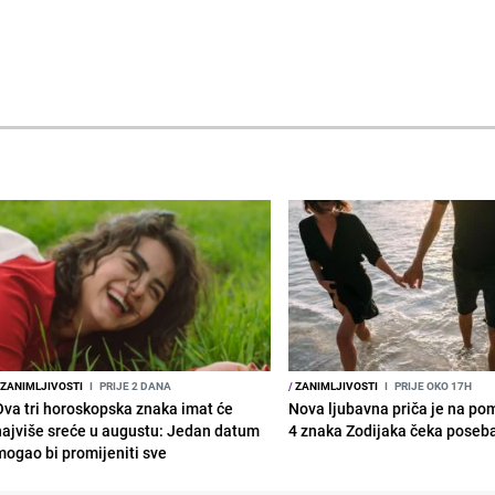
ZANIMLJIVOSTI
I
PRIJE 2 DANA
/
ZANIMLJIVOSTI
I
PRIJE OKO 17H
Ova tri horoskopska znaka imat će
Nova ljubavna priča je na po
najviše sreće u augustu: Jedan datum
4 znaka Zodijaka čeka poseb
mogao bi promijeniti sve