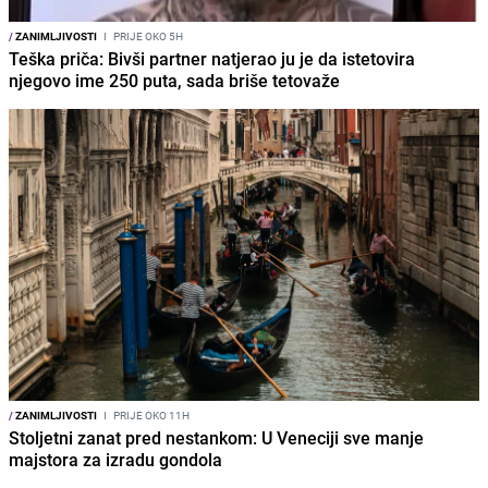
/
ZANIMLJIVOSTI
I
PRIJE OKO 5H
Teška priča: Bivši partner natjerao ju je da istetovira
njegovo ime 250 puta, sada briše tetovaže
/
ZANIMLJIVOSTI
I
PRIJE OKO 11H
Stoljetni zanat pred nestankom: U Veneciji sve manje
majstora za izradu gondola