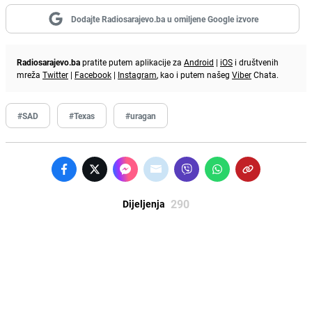
Dodajte Radiosarajevo.ba u omiljene Google izvore
Radiosarajevo.ba
pratite putem aplikacije za
Android
|
iOS
i društvenih
mreža
Twitter
|
Facebook
|
Instagram
, kao i putem našeg
Viber
Chata.
#SAD
#Texas
#uragan
290
Dijeljenja