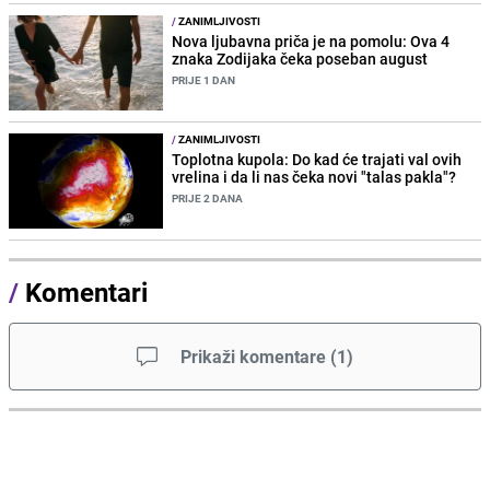
/
ZANIMLJIVOSTI
Nova ljubavna priča je na pomolu: Ova 4
znaka Zodijaka čeka poseban august
PRIJE 1 DAN
/
ZANIMLJIVOSTI
Toplotna kupola: Do kad će trajati val ovih
vrelina i da li nas čeka novi "talas pakla"?
PRIJE 2 DANA
/
Komentari
Prikaži komentare
(
1
)