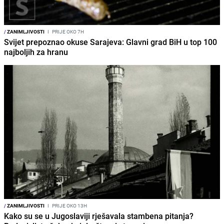
/
ZANIMLJIVOSTI
I
PRIJE OKO 7H
Svijet prepoznao okuse Sarajeva: Glavni grad BiH u top 100
najboljih za hranu
/
ZANIMLJIVOSTI
I
PRIJE OKO 13H
Kako su se u Jugoslaviji rješavala stambena pitanja?