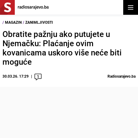
Otvor
/
MAGAZIN
/
ZANIMLJIVOSTI
Obratite pažnju ako putujete u
Njemačku: Plaćanje ovim
kovanicama uskoro više neće biti
moguće
30.03.26. 17:29
Radiosarajevo.ba
1