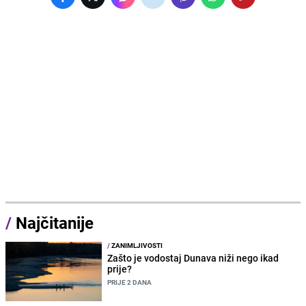
/
Najčitanije
/
ZANIMLJIVOSTI
Zašto je vodostaj Dunava niži nego ikad
prije?
PRIJE 2 DANA