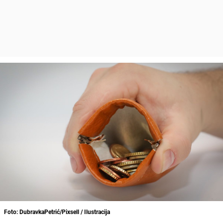
Foto: DubravkaPetrić/Pixsell / Ilustracija