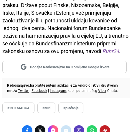
praksu
. Države poput Finske, Nizozemske, Belgije,
Irske, Italije, Slovačke i Estonije već primjenjuju
zaokruživanje ili u potpunosti ukidaju kovanice od
jednog i dva centa. Nacionalni forum Bundesbanke
poziva na harmonizaciju pravila u cijeloj EU, a trenutno
se očekuje da Bundesfinanzministerium pripremi
zakonsku osnovu za ovu promjenu, navodi
Ruhr24
.
Dodajte Radiosarajevo.ba u omiljene Google izvore
Radiosarajevo.ba
pratite putem aplikacije za
Android
|
iOS
i društvenih
mreža
Twitter
|
Facebook
|
Instagram
, kao i putem našeg
Viber
Chata.
# NJEMAČKA
#euri
#plaćanje