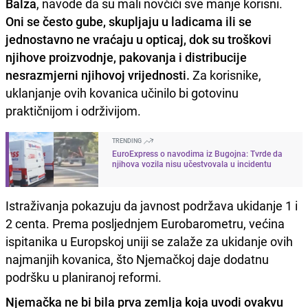
Balza
, navode da su mali novčići sve manje korisni.
Oni se često gube, skupljaju u ladicama ili se
jednostavno ne vraćaju u opticaj, dok su troškovi
njihove proizvodnje, pakovanja i distribucije
nesrazmjerni njihovoj vrijednosti.
Za korisnike,
uklanjanje ovih kovanica učinilo bi gotovinu
praktičnijom i održivijom.
TRENDING
EuroExpress o navodima iz Bugojna: Tvrde da
njihova vozila nisu učestvovala u incidentu
Istraživanja pokazuju da javnost podržava ukidanje 1 i
2 centa. Prema posljednjem Eurobarometru, većina
ispitanika u Europskoj uniji se zalaže za ukidanje ovih
najmanjih kovanica, što Njemačkoj daje dodatnu
podršku u planiranoj reformi.
Njemačka ne bi bila prva zemlja koja uvodi ovakvu