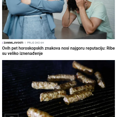
/
ZANIMLJIVOSTI
I
PRIJE OKO 6H
Ovih pet horoskopskih znakova nosi najgoru reputaciju: Ribe
su veliko iznenađenje