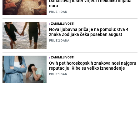
Danas ovaj luster vrijedi i nekoliko hiljada
eura
PRIJE 1 DAN
/
ZANIMLJIVOSTI
Nova ljubavna priča je na pomolu: Ova 4
znaka Zodijaka čeka poseban august
PRIJE 2 DANA
/
ZANIMLJIVOSTI
Ovih pet horoskopskih znakova nosi najgoru
reputaciju: Ribe su veliko iznenađenje
PRIJE 1 DAN