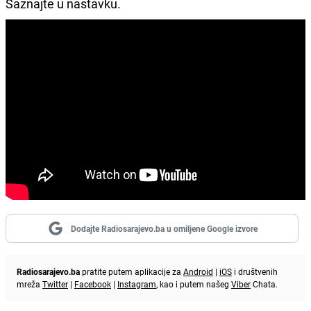
Saznajte u nastavku.
Dodajte Radiosarajevo.ba u omiljene Google izvore
Radiosarajevo.ba
pratite putem aplikacije za
Android
|
iOS
i društvenih
mreža
Twitter
|
Facebook
|
Instagram
, kao i putem našeg
Viber
Chata.