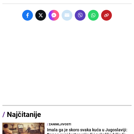
/
Najčitanije
/
ZANIMLJIVOSTI
Imala ga je skoro svaka kuća u Jugoslaviji: