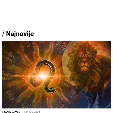
/
Najnovije
/
ZANIMLJIVOSTI
I
PRIJE OKO 5H