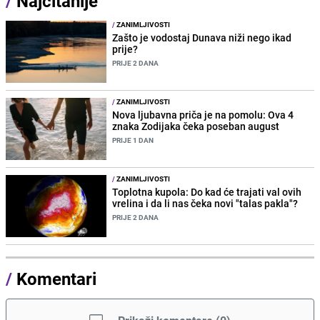
/
Najčitanije
/
ZANIMLJIVOSTI
Zašto je vodostaj Dunava niži nego ikad
prije?
PRIJE 2 DANA
/
ZANIMLJIVOSTI
Nova ljubavna priča je na pomolu: Ova 4
znaka Zodijaka čeka poseban august
PRIJE 1 DAN
/
ZANIMLJIVOSTI
Toplotna kupola: Do kad će trajati val ovih
vrelina i da li nas čeka novi "talas pakla"?
PRIJE 2 DANA
/
Komentari