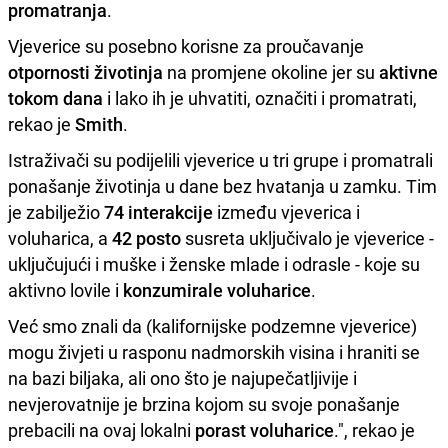
promatranja
.
Vjeverice su posebno korisne za proučavanje
otpornosti životinja
na promjene okoline jer su
aktivne
tokom dana
i lako ih je uhvatiti, označiti i promatrati,
rekao je
Smith
.
Istraživači su podijelili vjeverice u tri grupe i promatrali
ponašanje životinja u dane bez hvatanja u zamku. Tim
je zabilježio
74 interakcije
između vjeverica i
voluharica, a
42 posto
susreta uključivalo je vjeverice -
uključujući i muške i ženske mlade i odrasle - koje su
aktivno lovile i
konzumirale voluharice
.
Već smo znali da (kalifornijske podzemne vjeverice)
mogu živjeti u rasponu nadmorskih visina i hraniti se
na bazi biljaka, ali ono što je najupečatljivije i
nevjerovatnije je brzina kojom su svoje ponašanje
prebacili na ovaj lokalni
porast voluharice
.", rekao je