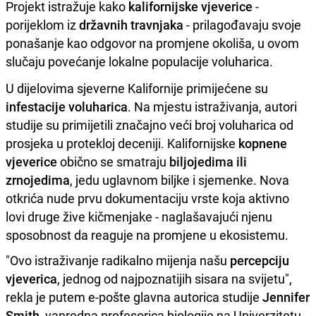
Projekt istražuje kako
kalifornijske vjeverice
-
porijeklom iz
državnih travnjaka
- prilagođavaju svoje
ponašanje kao odgovor na promjene okoliša, u ovom
slučaju povećanje lokalne populacije voluharica.
U dijelovima sjeverne Kalifornije primijećene su
infestacije voluharica
. Na mjestu istraživanja, autori
studije su primijetili značajno veći broj voluharica od
prosjeka u protekloj deceniji. Kalifornijske
kopnene
vjeverice
obično se smatraju
biljojedima ili
zrnojedima
, jedu uglavnom biljke i sjemenke. Nova
otkrića nude prvu dokumentaciju vrste koja aktivno
lovi druge žive kičmenjake - naglašavajući njenu
sposobnost da reaguje na promjene u ekosistemu.
"Ovo istraživanje radikalno mijenja našu
percepciju
vjeverica
, jednog od najpoznatijih sisara na svijetu",
rekla je putem e-pošte glavna autorica studije
Jennifer
Smith
, vanredna profesorica biologije na Univerzitetu