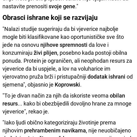
nastavite prenositi
svoje gene
."
Obrasci ishrane koji se razvijaju
"Nalazi studije sugeriraju da bi vjeverice najbolje
mogle biti klasifikovane kao oportunističke sve što
jede na osnovu
njihove spremnosti
da love i
konzumiraju
živi plijen
, posebno kada postoji obilna
ponuda. Protein je ograničen, ali neophodan resurs za
vjeverice da bi uspjele, a lov na voluharice im
vjerovatno pruža brži i pristupačniji
dodatak ishrani
od
sjemena", objasnio je
Koprowski
.
"To je divan način za njih da iskoriste veoma
obilan
resurs
... kako bi obezbijedili dovoljno hrane za mnoge
vjeverice", rekao je.
"Iako ljudi obično kategoriziraju životinje prema
njihovim
prehrambenim navikama
, nije neuobičajeno