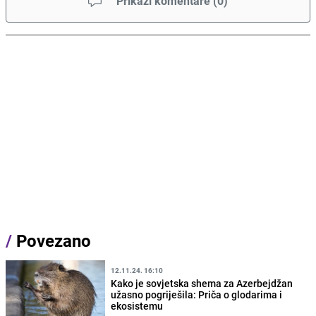
Prikaži komentare
(
0
)
/
Povezano
12.11.24. 16:10
Kako je sovjetska shema za Azerbejdžan
užasno pogriješila: Priča o glodarima i
ekosistemu