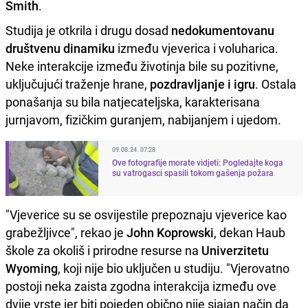
Smith
.
Studija je otkrila i drugu dosad
nedokumentovanu
društvenu dinamiku
između vjeverica i voluharica.
Neke interakcije između životinja bile su pozitivne,
uključujući traženje hrane,
pozdravljanje i igru
. Ostala
ponašanja su bila natjecateljska, karakterisana
jurnjavom, fizičkim guranjem, nabijanjem i ujedom.
09.08.24. 07:28
Ove fotografije morate vidjeti: Pogledajte koga
su vatrogasci spasili tokom gašenja požara
"Vjeverice su se osvijestile prepoznaju vjeverice kao
grabežljivce", rekao je
John Koprowski
, dekan Haub
škole za okoliš i prirodne resurse na
Univerzitetu
Wyoming
, koji nije bio uključen u studiju. "Vjerovatno
postoji neka zaista zgodna interakcija između ove
dvije vrste jer biti pojeden obično nije sjajan način da