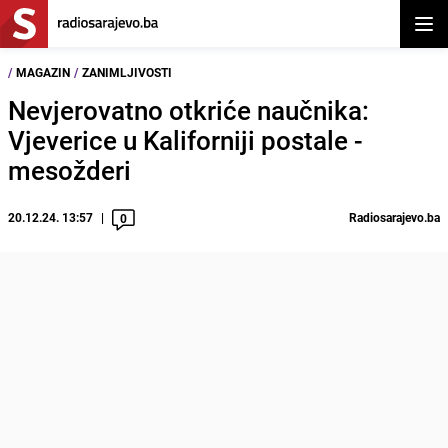
Otvor
/
MAGAZIN
/
ZANIMLJIVOSTI
Nevjerovatno otkriće naučnika:
Vjeverice u Kaliforniji postale -
mesožderi
20.12.24. 13:57
Radiosarajevo.ba
0