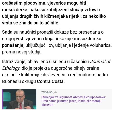
orašastim plodovima, vjeverice mogu biti
mesožderke - iako su zabilježeni slučajevi lova i
ubijanja drugih živih kičmenjaka rijetki, za nekoliko
vrsta se zna da su to učinile.
Sada su naučnici pronašli dokaze bez presedana o
drugoj vrsti
vjeverica
koja pokazuje
mesoždersko
ponašanje
, uključujući lov, ubijanje i jedenje voluharica,
prema novoj studiji.
Istraživanje, objavljeno u srijedu u časopisu
Journal of
Ethology
, dio je projekta dugoročne bihejvioralne
ekologije kalifornijskih vjeverica u regionalnom parku
Briones u okrugu
Contra Costa
.
TRENDING
Stručnjak za sigurnost Ahmed Kico upozorava:
Pred nama je burna jesen, institucije moraju
djelovati