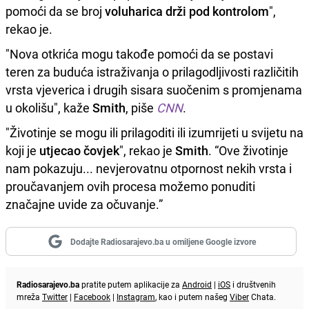
pomoći da se broj
voluharica drži pod kontrolom
",
rekao je.
"Nova otkrića mogu takođe pomoći da se postavi
teren za buduća istraživanja o prilagodljivosti različitih
vrsta vjeverica i drugih sisara suočenim s promjenama
u okolišu", kaže
Smith
, piše
CNN
.
"Životinje se mogu ili prilagoditi ili izumrijeti u svijetu na
koji je
utjecao čovjek
", rekao je
Smith
. “Ove životinje
nam pokazuju... nevjerovatnu otpornost nekih vrsta i
proučavanjem ovih procesa možemo ponuditi
značajne uvide za očuvanje.”
Dodajte Radiosarajevo.ba u omiljene Google izvore
Radiosarajevo.ba
pratite putem aplikacije za
Android
|
iOS
i društvenih
mreža
Twitter
|
Facebook
|
Instagram
, kao i putem našeg
Viber
Chata.