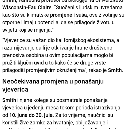
Wisconsin-Eau Claire
. "Suočeni s ljudskim uvredama
kao što su klimatske
promjene i suša
, ove životinje su
otporne i imaju potencijal da se prilagode životu u
svijetu koji se mijenja.”
"Vjeverice su važan dio kalifornijskog ekosistema, a
razumijevanje da li je otkrivanje hrane društveno
prenosiva osobina u ovim populacijama moglo bi
pružiti
ključni uvid
u to kako će se druge vrste
prilagoditi promjenjivim okruženjima", rekao je
Smith
.
Neočekivana promjena u ponašanju
vjeverica
Smith
i njene kolege su posmatrale ponašanje
vjeverica u jedenju mesa tokom perioda istraživanja
od
10. juna do 30. jula
. Za to vrijeme, naučnici su
koristili žive zamke za hvatanje, obilježavanje i