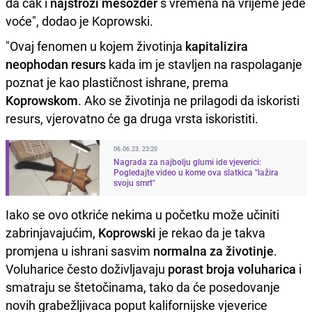
da čak i
najstroži mesožder
s vremena na vrijeme jede
voće", dodao je Koprowski.
"Ovaj fenomen u kojem životinja
kapitalizira
neophodan resurs
kada im je stavljen na raspolaganje
poznat je kao plastičnost ishrane, prema
Koprowskom
. Ako se životinja ne prilagodi da iskoristi
resurs, vjerovatno će ga druga vrsta iskoristiti.
06.06.23. 23:20
Nagrada za najbolju glumi ide vjeverici:
Pogledajte video u kome ova slatkica "lažira
svoju smrt"
Iako se ovo otkriće nekima u početku može učiniti
zabrinjavajućim,
Koprowski
je rekao da je takva
promjena u ishrani sasvim
normalna za životinje
.
Voluharice često doživljavaju
porast broja voluharica
i
smatraju se štetočinama, tako da će posedovanje
novih grabežljivaca poput kalifornijske vjeverice