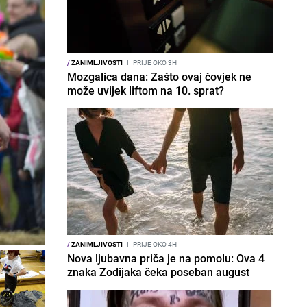
/
ZANIMLJIVOSTI
I
PRIJE OKO 3H
Mozgalica dana: Zašto ovaj čovjek ne
može uvijek liftom na 10. sprat?
/
ZANIMLJIVOSTI
I
PRIJE OKO 4H
Nova ljubavna priča je na pomolu: Ova 4
znaka Zodijaka čeka poseban august