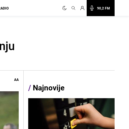
RADIO
90,2 FM
nju
AA
/
Najnovije