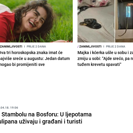
ZANIMLJIVOSTI
I
PRIJE 2 DANA
/
ZANIMLJIVOSTI
I
PRIJE 2 DANA
Ova tri horoskopska znaka imat će
Majka i kćerka ušle u sobu i z
najviše sreće u augustu: Jedan datum
zmiju u sobi: "Ajde srećo, pa
mogao bi promijeniti sve
tuđem krevetu spavati"
.04.18. 19:06
 Stambolu na Bosforu: U ljepotama
ulipana uživaju i građani i turisti