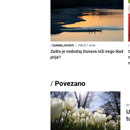
/
ZANIMLJIVOSTI
I
PRIJE 1 DAN
/
Zašto je vodostaj Dunava niži nego ikad
prije?
/
Povezano
07
U
t