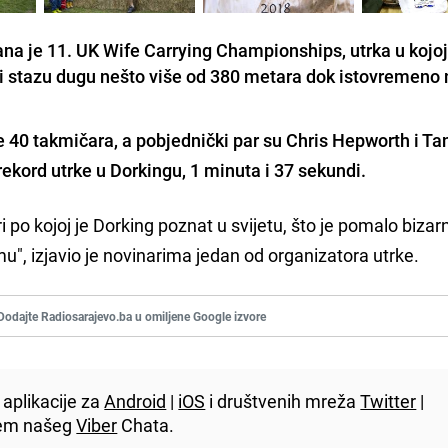
žana je 11. UK Wife Carrying Championships, utrka u kojo
ti stazu dugu nešto više od 380 metara dok istovremeno
e 40 takmičara, a pobjednički par su
Chris Hepworth i Ta
 rekord utrke u Dorkingu, 1 minuta i 37 sekundi.
i po kojoj je Dorking poznat u svijetu, što je pomalo bizar
u", izjavio je novinarima jedan od organizatora utrke.
Dodajte Radiosarajevo.ba u omiljene Google izvore
aplikacije za
Android
|
iOS
i društvenih mreža
Twitter
|
utem našeg
Viber
Chata.