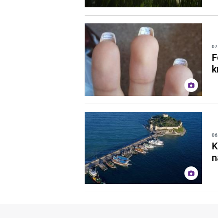
07
F
k
06
K
n