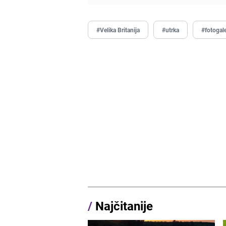
#Velika Britanija
#utrka
#fotogale
/
Najčitanije