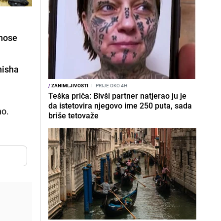
j
 nose
nisha
/
ZANIMLJIVOSTI
I
PRIJE OKO 4H
Teška priča: Bivši partner natjerao ju je
da istetovira njegovo ime 250 puta, sada
no.
briše tetovaže