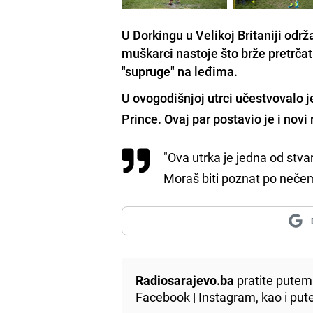
U Dorkingu u Velikoj Britaniji odr
muškarci nastoje što brže pretrča
"supruge" na leđima.
U ovogodišnjoj utrci učestvovalo j
Prince
. Ovaj par postavio je i novi
"Ova utrka je jedna od stvar
Moraš biti poznat po nečem
Radiosarajevo.ba
pratite putem 
Facebook
|
Instagram
, kao i p