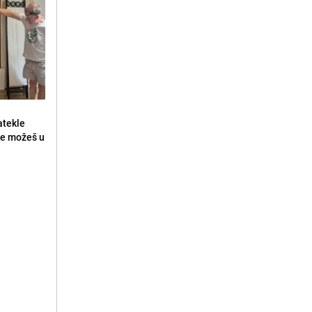
atekle
 ne možeš u