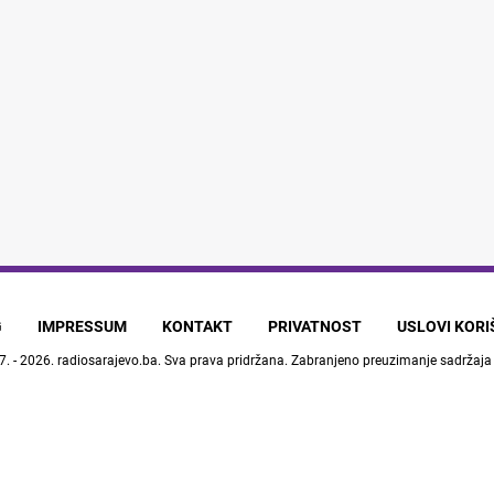
G
IMPRESSUM
KONTAKT
PRIVATNOST
USLOVI KOR
7. - 2026.
radiosarajevo.ba
. Sva prava pridržana. Zabranjeno preuzimanje sadržaja