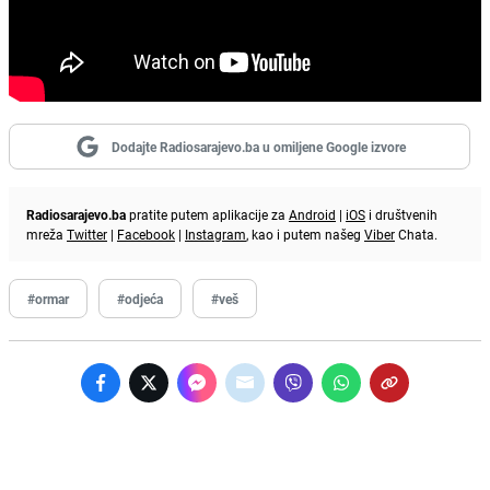
Dodajte Radiosarajevo.ba u omiljene Google izvore
Radiosarajevo.ba
pratite putem aplikacije za
Android
|
iOS
i društvenih
mreža
Twitter
|
Facebook
|
Instagram
, kao i putem našeg
Viber
Chata.
#ormar
#odjeća
#veš