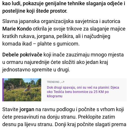
kao ludi, pokazuje genijalne tehnike slaganja odjeće i
posteljine koji štede prostor.
Slavna japanska organizacijska savjetnica i autorica
Marie Kondo
otkrila je svoje trikove za slaganje majice
kratkih rukava, jorgana, peškira, ali i najčudnijeg
komada ikad – plahte s gumicom.
Debele pokrivače
koji inače zauzimaju mnogo mjesta
u ormaru najurednije ćete složiti ako jedan kraj
jednostavno spremite u drugi.
TRENDING
Dok drugi spavaju, oni su već na planini: Djeca
oko Teslića beru borovnice za 25 KM po
kilogramu
Stavite
jorgan
na ravnu podlogu i počnite s vrhom koji
ćete presavinuti na donju stranu. Preklopite zatim
desnu pa lijevu stranu. Donji kraj počnite slagati prema