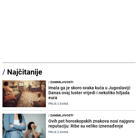
/
Najčitanije
/
ZANIMLJIVOSTI
Imala ga je skoro svaka kuća u Jugoslaviji:
Danas ovaj luster vrijedi i nekoliko hiljada
eura
PRIJE 2 DANA
/
ZANIMLJIVOSTI
Ovih pet horoskopskih znakova nosi najgoru
reputaciju: Ribe su veliko iznenađenje
PRIJE 2 DANA