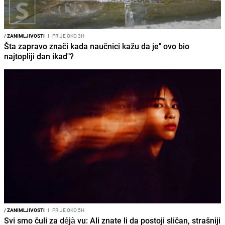
/
ZANIMLJIVOSTI
I
PRIJE OKO 3H
Šta zapravo znači kada naučnici kažu da je" ovo bio
najtopliji dan ikad"?
/
ZANIMLJIVOSTI
I
PRIJE OKO 5H
Svi smo čuli za déjà vu: Ali znate li da postoji sličan, strašniji