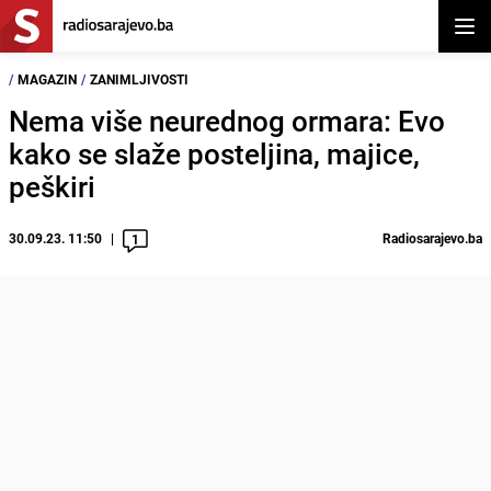
Otvor
/
MAGAZIN
/
ZANIMLJIVOSTI
Nema više neurednog ormara: Evo
kako se slaže posteljina, majice,
peškiri
30.09.23. 11:50
Radiosarajevo.ba
1