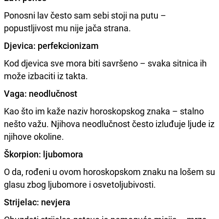
Ponosni lav često sam sebi stoji na putu –
popustljivost mu nije jača strana.
Djevica: perfekcionizam
Kod djevica sve mora biti savršeno – svaka sitnica ih
može izbaciti iz takta.
Vaga: neodlučnost
Kao što im kaže naziv horoskopskog znaka – stalno
nešto važu. Njihova neodlučnost često izluđuje ljude iz
njihove okoline.
Škorpion: ljubomora
O da, rođeni u ovom horoskopskom znaku na lošem su
glasu zbog ljubomore i osvetoljubivosti.
Strijelac: nevjera