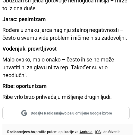
Obuzdati strijelca gotovo je nemoguća misija – mrze
to iz dna duše.
Jarac: pesimizam
Rođeni u znaku jarca naginju stalnoj negativnosti –
često u svemu vide problem i ničime nisu zadovoljni.
Vodenjak
:
prevrtljivost
Malo ovako, malo onako – često ih se ne može
uhvatiti ni za glavu ni za rep. Također su vrlo
neodlučni.
Ribe: oportunizam
Ribe vrlo brzo prihvaćaju mišljenje drugih ljudi.
Dodajte Radiosarajevo.ba u omiljene Google izvore
Radiosarajevo.ba
pratite putem aplikacije za
Android
|
iOS
i društvenih