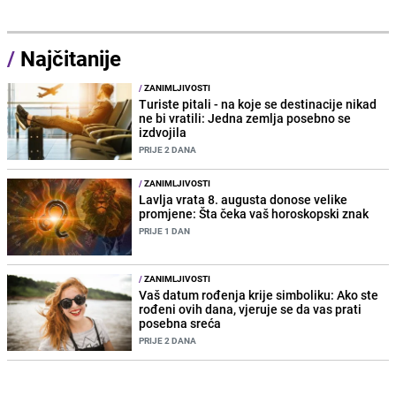
/
Najčitanije
/
ZANIMLJIVOSTI
Turiste pitali - na koje se destinacije nikad
ne bi vratili: Jedna zemlja posebno se
izdvojila
PRIJE 2 DANA
/
ZANIMLJIVOSTI
Lavlja vrata 8. augusta donose velike
promjene: Šta čeka vaš horoskopski znak
PRIJE 1 DAN
/
ZANIMLJIVOSTI
Vaš datum rođenja krije simboliku: Ako ste
rođeni ovih dana, vjeruje se da vas prati
posebna sreća
PRIJE 2 DANA