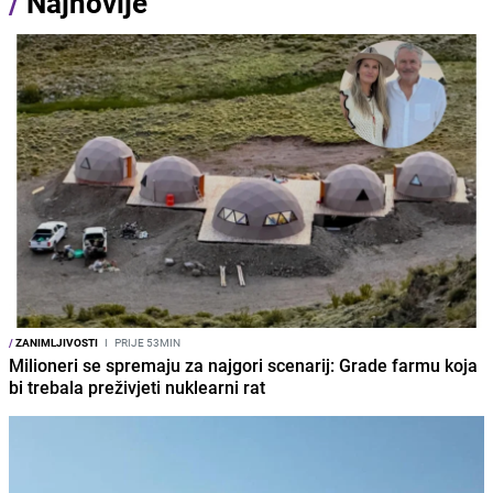
/
Najnovije
/
ZANIMLJIVOSTI
I
PRIJE 53MIN
Milioneri se spremaju za najgori scenarij: Grade farmu koja
bi trebala preživjeti nuklearni rat