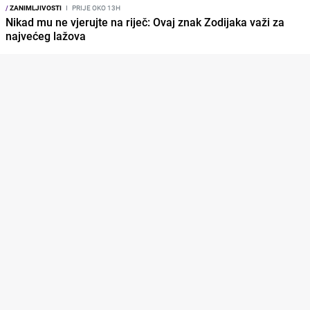
/
ZANIMLJIVOSTI
I
PRIJE OKO 13H
Nikad mu ne vjerujte na riječ: Ovaj znak Zodijaka važi za
najvećeg lažova