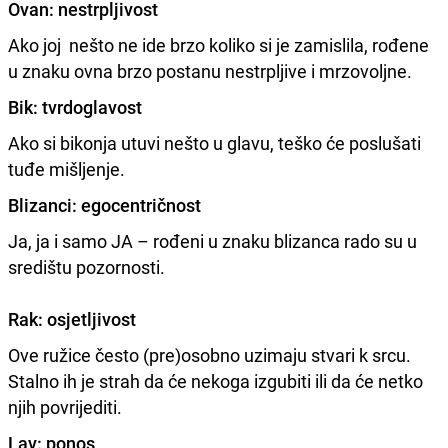
Ovan: nestrpljivost
Ako joj nešto ne ide brzo koliko si je zamislila, rođene
u znaku ovna brzo postanu nestrpljive i mrzovoljne.
Bik: tvrdoglavost
Ako si bikonja utuvi nešto u glavu, teško će poslušati
tuđe mišljenje.
Blizanci: egocentričnost
Ja, ja i samo JA – rođeni u znaku blizanca rado su u
središtu pozornosti.
Rak: osjetljivost
Ove ružice često (pre)osobno uzimaju stvari k srcu.
Stalno ih je strah da će nekoga izgubiti ili da će netko
njih povrijediti.
Lav: ponos