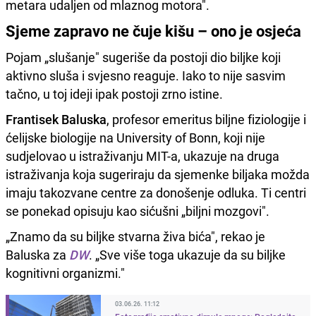
metara udaljen od mlaznog motora".
Sjeme zapravo ne čuje kišu – ono je osjeća
Pojam „slušanje" sugeriše da postoji dio biljke koji
aktivno sluša i svjesno reaguje. Iako to nije sasvim
tačno, u toj ideji ipak postoji zrno istine.
Frantisek Baluska
, profesor emeritus biljne fiziologije i
ćelijske biologije na University of Bonn, koji nije
sudjelovao u istraživanju MIT-a, ukazuje na druga
istraživanja koja sugeriraju da sjemenke biljaka možda
imaju takozvane centre za donošenje odluka. Ti centri
se ponekad opisuju kao sićušni „biljni mozgovi".
„Znamo da su biljke stvarna živa bića", rekao je
Baluska za
DW
. „Sve više toga ukazuje da su biljke
kognitivni organizmi."
03.06.26. 11:12