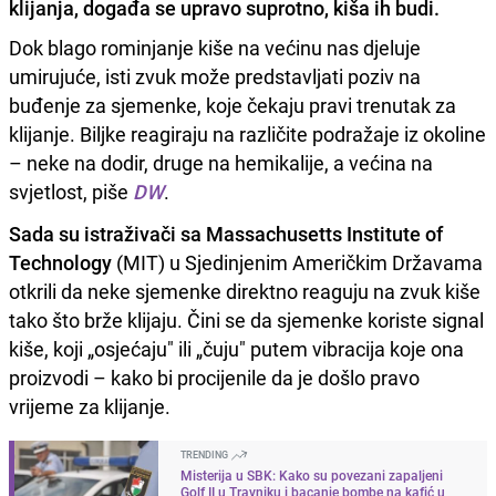
klijanja, događa se upravo suprotno, kiša ih budi.
Dok blago rominjanje kiše na većinu nas djeluje
umirujuće, isti zvuk može predstavljati poziv na
buđenje za sjemenke, koje čekaju pravi trenutak za
klijanje. Biljke reagiraju na različite podražaje iz okoline
– neke na dodir, druge na hemikalije, a većina na
svjetlost, piše
DW
.
Sada su istraživači sa Massachusetts Institute of
Technology
(MIT) u Sjedinjenim Američkim Državama
otkrili da neke sjemenke direktno reaguju na zvuk kiše
tako što brže klijaju. Čini se da sjemenke koriste signal
kiše, koji „osjećaju" ili „čuju" putem vibracija koje ona
proizvodi – kako bi procijenile da je došlo pravo
vrijeme za klijanje.
TRENDING
Misterija u SBK: Kako su povezani zapaljeni
Golf II u Travniku i bacanje bombe na kafić u