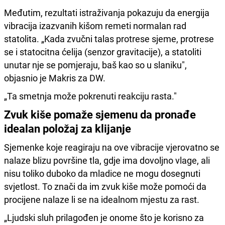
Međutim, rezultati istraživanja pokazuju da energija
vibracija izazvanih kišom remeti normalan rad
statolita. „Kada zvučni talas protrese sjeme, protrese
se i statocitna ćelija (senzor gravitacije), a statoliti
unutar nje se pomjeraju, baš kao so u slaniku",
objasnio je Makris za DW.
„Ta smetnja može pokrenuti reakciju rasta."
Zvuk kiše pomaže sjemenu da pronađe
idealan položaj za klijanje
Sjemenke koje reagiraju na ove vibracije vjerovatno se
nalaze blizu površine tla, gdje ima dovoljno vlage, ali
nisu toliko duboko da mladice ne mogu dosegnuti
svjetlost. To znači da im zvuk kiše može pomoći da
procijene nalaze li se na idealnom mjestu za rast.
„Ljudski sluh prilagođen je onome što je korisno za