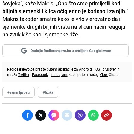
čovjeka", kaže Makris. „Ono što smo primijetili
kod
biljnih sjemenki i klica očigledno je korisno i za njih.
"
Makris također smatra kako je vrlo vjerovatno da i
sjemenke drugih biljnih vrsta na sličan način reaguju
na zvuk kiše kao i sjemenke riže.
Dodajte Radiosarajevo.ba u omiljene Google izvore
Radiosarajevo.ba
pratite putem aplikacije za
Android
|
iOS
i društvenih
mreža
Twitter
|
Facebook
|
Instagram
, kao i putem našeg
Viber
Chata.
#zanimljivosti
#fizika