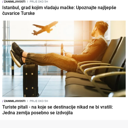
/
ZANIMLJIVOSTI
I
PRIJE OKO 5H
Istanbul, grad kojim vladaju mačke: Upoznajte najljepše
čuvarice Turske
/
ZANIMLJIVOSTI
I
PRIJE OKO 5H
Turiste pitali - na koje se destinacije nikad ne bi vratili:
Jedna zemlja posebno se izdvojila