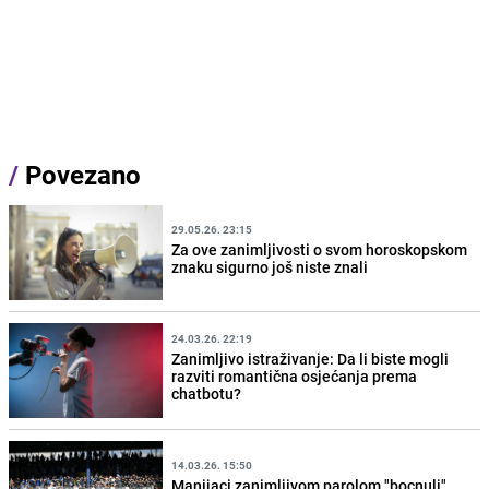
/
Povezano
29.05.26. 23:15
Za ove zanimljivosti o svom horoskopskom
znaku sigurno još niste znali
24.03.26. 22:19
Zanimljivo istraživanje: Da li biste mogli
razviti romantična osjećanja prema
chatbotu?
14.03.26. 15:50
Manijaci zanimljivom parolom "bocnuli"