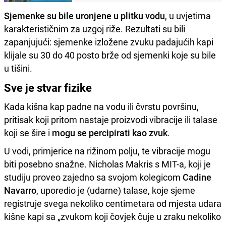
Sjemenke su bile uronjene u plitku vodu
, u uvjetima
karakterističnim za uzgoj riže. Rezultati su bili
zapanjujući: sjemenke izložene zvuku padajućih kapi
klijale su 30 do 40 posto brže od sjemenki koje su bile
u tišini.
Sve je stvar fizike
Kada kišna kap padne na vodu ili čvrstu površinu,
pritisak koji pritom nastaje proizvodi vibracije ili talase
koji se šire i
mogu se percipirati kao zvuk
.
U vodi, primjerice na rižinom polju, te vibracije mogu
biti posebno snažne. Nicholas Makris s MIT-a, koji je
studiju proveo zajedno sa svojom kolegicom
Cadine
Navarro
, uporedio je (udarne) talase, koje sjeme
registruje svega nekoliko centimetara od mjesta udara
kišne kapi sa „zvukom koji čovjek čuje u zraku nekoliko