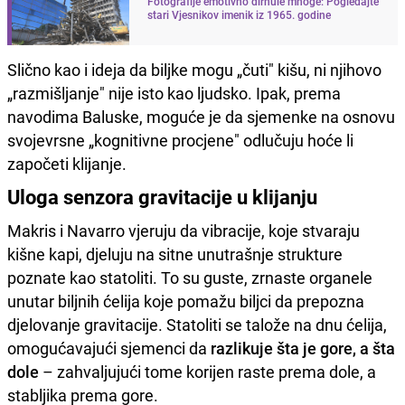
Fotografije emotivno dirnule mnoge: Pogledajte
stari Vjesnikov imenik iz 1965. godine
Slično kao i ideja da biljke mogu „čuti" kišu, ni njihovo
„razmišljanje" nije isto kao ljudsko. Ipak, prema
navodima Baluske, moguće je da sjemenke na osnovu
svojevrsne „kognitivne procjene" odlučuju hoće li
započeti klijanje.
Uloga senzora gravitacije u klijanju
Makris i Navarro vjeruju da vibracije, koje stvaraju
kišne kapi, djeluju na sitne unutrašnje strukture
poznate kao statoliti. To su guste, zrnaste organele
unutar biljnih ćelija koje pomažu biljci da prepozna
djelovanje gravitacije. Statoliti se talože na dnu ćelija,
omogućavajući sjemenci da
razlikuje šta je gore, a šta
dole
– zahvaljujući tome korijen raste prema dole, a
stabljika prema gore.