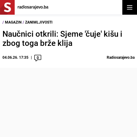
Otvor
/
MAGAZIN
/
ZANIMLJIVOSTI
Naučnici otkrili: Sjeme 'čuje' kišu i
zbog toga brže klija
04.06.26. 17:35
Radiosarajevo.ba
0