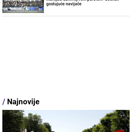
gostujuće navijače
/
Najnovije