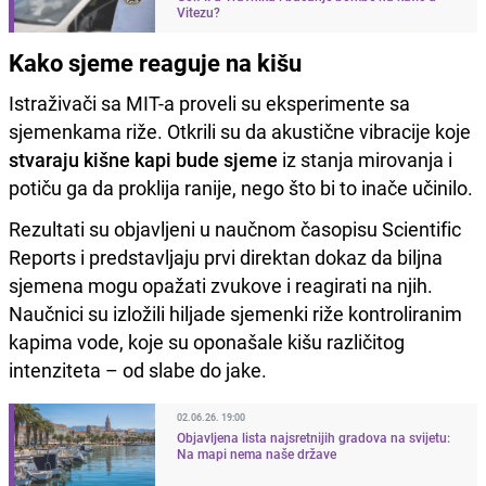
Vitezu?
Kako sjeme reaguje na kišu
Istraživači sa MIT-a proveli su eksperimente sa
sjemenkama riže. Otkrili su da akustične vibracije koje
stvaraju kišne kapi bude sjeme
iz stanja mirovanja i
potiču ga da proklija ranije, nego što bi to inače učinilo.
Rezultati su objavljeni u naučnom časopisu Scientific
Reports i predstavljaju prvi direktan dokaz da biljna
sjemena mogu opažati zvukove i reagirati na njih.
Naučnici su izložili hiljade sjemenki riže kontroliranim
kapima vode, koje su oponašale kišu različitog
intenziteta – od slabe do jake.
02.06.26. 19:00
Objavljena lista najsretnijih gradova na svijetu:
Na mapi nema naše države