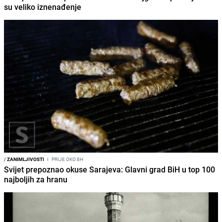
su veliko iznenađenje
/
ZANIMLJIVOSTI
I
PRIJE OKO 8H
Svijet prepoznao okuse Sarajeva: Glavni grad BiH u top 100
najboljih za hranu