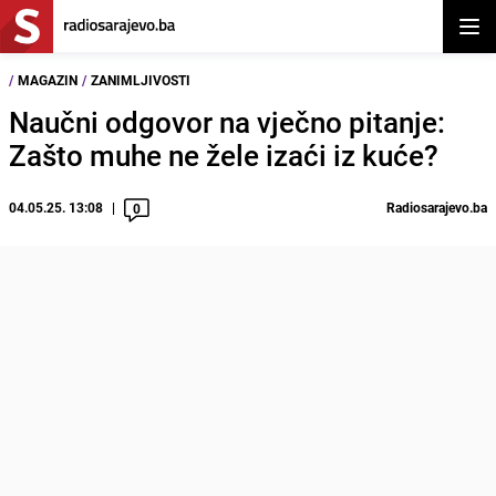
Otvor
/
MAGAZIN
/
ZANIMLJIVOSTI
Naučni odgovor na vječno pitanje:
Zašto muhe ne žele izaći iz kuće?
04.05.25. 13:08
Radiosarajevo.ba
0