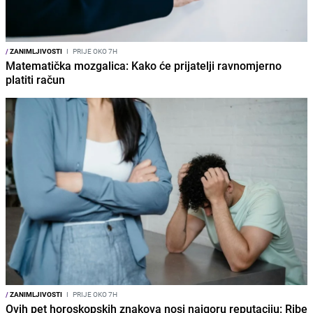
/
ZANIMLJIVOSTI
I
PRIJE OKO 7H
Matematička mozgalica: Kako će prijatelji ravnomjerno
platiti račun
/
ZANIMLJIVOSTI
I
PRIJE OKO 7H
Ovih pet horoskopskih znakova nosi najgoru reputaciju: Ribe