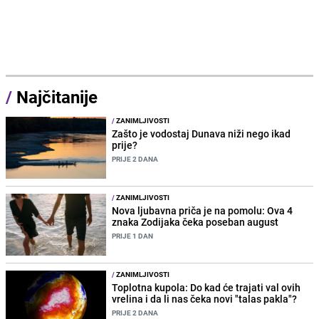
/
Najčitanije
/
ZANIMLJIVOSTI
Zašto je vodostaj Dunava niži nego ikad
prije?
PRIJE 2 DANA
/
ZANIMLJIVOSTI
Nova ljubavna priča je na pomolu: Ova 4
znaka Zodijaka čeka poseban august
PRIJE 1 DAN
/
ZANIMLJIVOSTI
Toplotna kupola: Do kad će trajati val ovih
vrelina i da li nas čeka novi "talas pakla"?
PRIJE 2 DANA