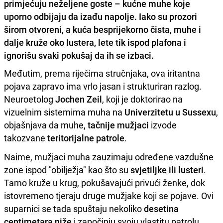
primjećuju neželjene goste – kućne muhe koje
uporno odbijaju da izađu napolje. Iako su prozori
širom otvoreni, a kuća besprijekorno čista, muhe i
dalje kruže oko lustera, lete tik ispod plafona i
ignorišu svaki pokušaj da ih se izbaci.
Međutim, prema riječima stručnjaka, ova iritantna
pojava zapravo ima vrlo jasan i strukturiran razlog.
Neuroetolog
Jochen Zeil
, koji je doktorirao na
vizuelnim sistemima muha na
Univerzitetu u
Sussexu
,
objašnjava da muhe,
tačnije mužjaci
izvode
takozvane
teritorijalne patrole
.
Naime, mužjaci muha zauzimaju određene vazdušne
zone ispod "obilježja" kao što su
svjetiljke ili lusteri
.
Tamo kruže u krug, pokušavajući privući ženke, dok
istovremeno tjeraju druge mužjake koji se pojave. Ovi
suparnici se tada spuštaju nekoliko
desetina
centimetara
niže
i započinju svoju vlastitu patrolu.