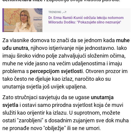
TRENDING
Dr. Erma Ramić-Kunić održala lekciju notornom
Miloradu Dodiku: "Pokazujete silno neznanje"
Za vlasnike domova to znači da se jednom kada
muhe
uđu unutra
, njihovo istjerivanje nije jednostavno. Iako
imaju široko vidno polje zahvaljujući složenim očima,
muhe ne vide jasno na većim udaljenostima i imaju
problema s
percepcijom svjetlosti
. Otvoren prozor im
tako često ne djeluje kao izlaz, naročito ako su
unutarnja svjetla još uvijek upaljena.
Zato stručnjaci savjetuju da se ugase
unutarnja
svjetla
i ostavi samo prirodna svjetlost koja će muvi
služiti kao orijentir ka izlazu. U suprotnom, možete
ostati "zarobljeni" s dosadnim zujanjem sve dok muha
ne pronađe novo "obilježje" ili se ne umori.