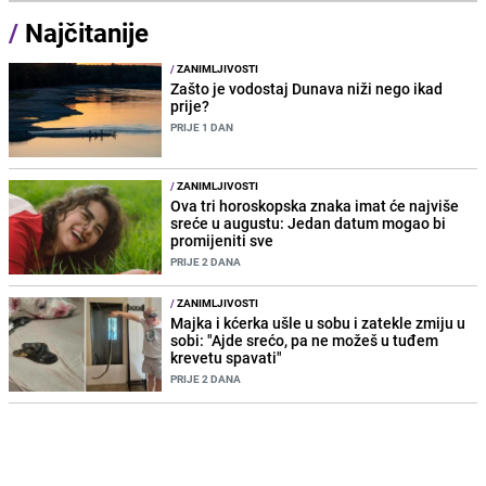
/
Najčitanije
/
ZANIMLJIVOSTI
Zašto je vodostaj Dunava niži nego ikad
prije?
PRIJE 1 DAN
/
ZANIMLJIVOSTI
Ova tri horoskopska znaka imat će najviše
sreće u augustu: Jedan datum mogao bi
promijeniti sve
PRIJE 2 DANA
/
ZANIMLJIVOSTI
Majka i kćerka ušle u sobu i zatekle zmiju u
sobi: "Ajde srećo, pa ne možeš u tuđem
krevetu spavati"
PRIJE 2 DANA