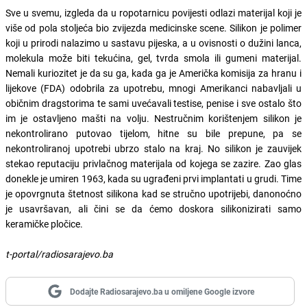
Sve u svemu, izgleda da u ropotarnicu povijesti odlazi materijal koji je
više od pola stoljeća bio zvijezda medicinske scene. Silikon je polimer
koji u prirodi nalazimo u sastavu pijeska, a u ovisnosti o dužini lanca,
molekula može biti tekućina, gel, tvrda smola ili gumeni materijal.
Nemali kuriozitet je da su ga, kada ga je Američka komisija za hranu i
lijekove (FDA) odobrila za upotrebu, mnogi Amerikanci nabavljali u
običnim dragstorima te sami uvećavali testise, penise i sve ostalo što
im je ostavljeno mašti na volju. Nestručnim korištenjem silikon je
nekontrolirano putovao tijelom, hitne su bile prepune, pa se
nekontroliranoj upotrebi ubrzo stalo na kraj. No silikon je zauvijek
stekao reputaciju privlačnog materijala od kojega se zazire. Zao glas
donekle je umiren 1963, kada su ugrađeni prvi implantati u grudi. Time
je opovrgnuta štetnost silikona kad se stručno upotrijebi, danonoćno
je usavršavan, ali čini se da ćemo doskora silikonizirati samo
keramičke pločice.
t-portal/radiosarajevo.ba
Dodajte Radiosarajevo.ba u omiljene Google izvore