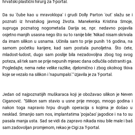
hrvatski plastični hirurg za T-portal.
Da su 'čube kao u mravoklopa' i grudi Dolly Parton 'out' slažu se i
poznati iz hrvatskog javnog života. Manekenka Kristina Smoje,
supruga poznatog nogometaša Darija se, npr. nedavno pojavila
osjetno manjih usasna nego što su to ranije bile: 'Nikad nisam skrivala
da imam silikon u usnama. Učinila sam to prije punih 16 godina, na
samom početku karijere, kad sam postala punoljetna. Što ćete,
mladost-ludost, dugo sam poslije bila nezadovoljna zbog tog svog
poteza, ali tek sam se prije nepunih mjesec dana odlučila odstraniti ga.
Pogledajte, nema neke velike razlike, djelomično i zbog okolnog tkiva
koje se vezalo na silikon i 'napumpalo'." izjavila je za T-portal.
Jedan od najpoznatijih muškaraca koji je obožavao silikon je Neven
Ciganović. "Silikon sam stavio u usne prije mnogo, mnogo godina i
nakon toga napravio hrpu drugih operacija s kojima je došao u
nesklad. Smanjio sam nos, implantatima 'pojačao' jagodice i na to su
pasala manja usta. Sad se vidi da zapravo nikada nisu bile male i baš
sam zadovoljan promjenom, rekao je Cigi za T-portal.