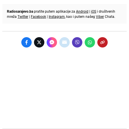
Radiosarajevo.ba
pratite putem aplikacije za
Android
|
iOS
i društvenih
mreža
Twitter
|
Facebook
|
Instagram
, kao i putem našeg
Viber
Chata.