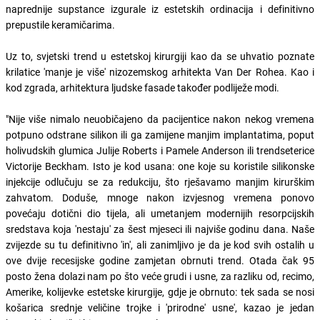
naprednije supstance izgurale iz estetskih ordinacija i definitivno
prepustile keramičarima.
Uz to, svjetski trend u estetskoj kirurgiji kao da se uhvatio poznate
krilatice 'manje je više' nizozemskog arhitekta Van Der Rohea. Kao i
kod zgrada, arhitektura ljudske fasade također podliježe modi.
"Nije više nimalo neuobičajeno da pacijentice nakon nekog vremena
potpuno odstrane silikon ili ga zamijene manjim implantatima, poput
holivudskih glumica Julije Roberts i Pamele Anderson ili trendseterice
Victorije Beckham. Isto je kod usana: one koje su koristile silikonske
injekcije odlučuju se za redukciju, što rješavamo manjim kirurškim
zahvatom. Doduše, mnoge nakon izvjesnog vremena ponovo
povećaju dotični dio tijela, ali umetanjem modernijih resorpcijskih
sredstava koja 'nestaju' za šest mjeseci ili najviše godinu dana. Naše
zvijezde su tu definitivno 'in', ali zanimljivo je da je kod svih ostalih u
ove dvije recesijske godine zamjetan obrnuti trend. Otada čak 95
posto žena dolazi nam po što veće grudi i usne, za razliku od, recimo,
Amerike, kolijevke estetske kirurgije, gdje je obrnuto: tek sada se nosi
košarica srednje veličine trojke i 'prirodne' usne', kazao je jedan