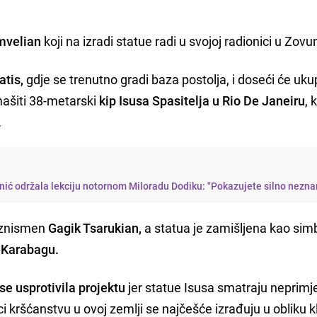
mvelian
koji na izradi statue radi u svojoj radionici u Zovun
atis,
gdje se trenutno gradi baza postolja, i doseći će uk
ašiti 38-metarski
kip Isusa Spasitelja u Rio De Janeiru
, 
.
ić održala lekciju notornom Miloradu Dodiku: "Pokazujete silno nezna
biznismen
Gagik Tsarukian,
a statua je zamišljena kao sim
-Karabagu.
e usprotivila projektu
jer statue Isusa smatraju neprimj
i kršćanstvu u ovoj zemlji se najčešće izrađuju u obliku 