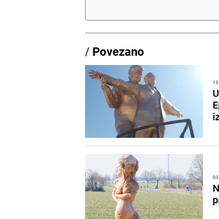
/
Povezano
12
U
E
i
03
N
p