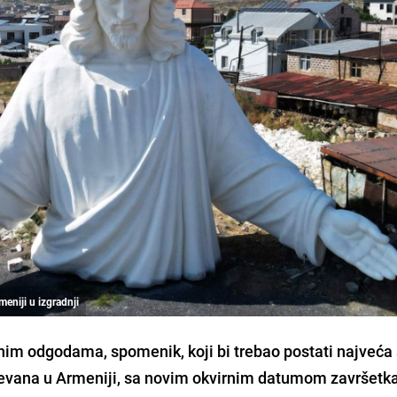
meniji u izgradnji
nim odgodama, spomenik, koji bi trebao postati najveća
Jerevana u Armeniji, sa novim okvirnim datumom završetk