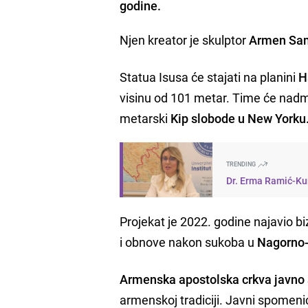
godine.
Njen kreator je skulptor
Armen Sa
Statua Isusa će stajati na planini
H
visinu od 101 metar. Time će nadm
metarski
Kip slobode u New Yorku
TRENDING
Dr. Erma Ramić-Kun
Projekat je 2022. godine najavio 
i obnove nakon sukoba u
Nagorno
Armenska apostolska crkva javno s
armenskoj tradiciji. Javni spomenic