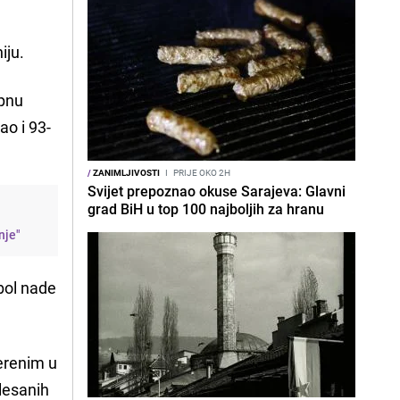
iju.
upnu
kao i 93-
/
ZANIMLJIVOSTI
I
PRIJE OKO 2H
Svijet prepoznao okuse Sarajeva: Glavni
grad BiH u top 100 najboljih za hranu
nje"
bol nade
erenim u
klesanih