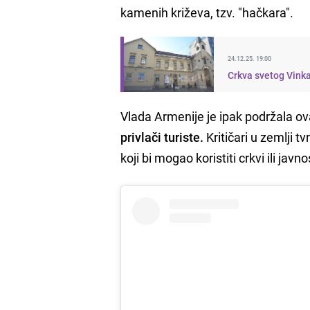
kamenih križeva, tzv. "hačkara".
24.12.25. 19:00
Crkva svetog Vinka
Vlada Armenije je ipak podržala ova
privlači turiste.
Kritičari u zemlji 
koji bi mogao koristiti crkvi ili javno