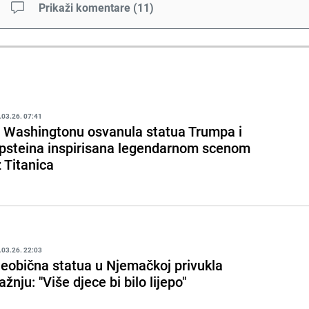
Prikaži komentare
(
11
)
.03.26. 07:41
 Washingtonu osvanula statua Trumpa i
psteina inspirisana legendarnom scenom
z Titanica
.03.26. 22:03
eobična statua u Njemačkoj privukla
ažnju: "Više djece bi bilo lijepo"