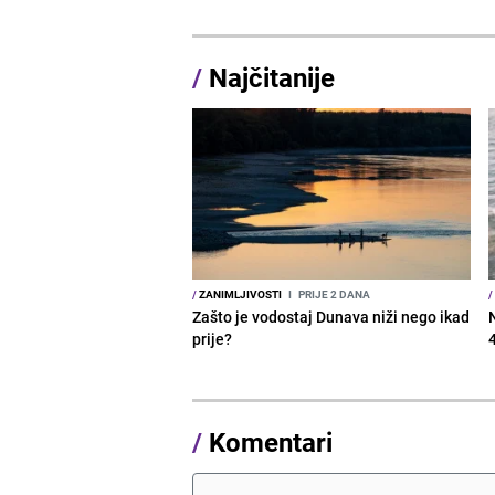
/
Najčitanije
/
ZANIMLJIVOSTI
I
PRIJE 2 DANA
/
Zašto je vodostaj Dunava niži nego ikad
prije?
/
Komentari