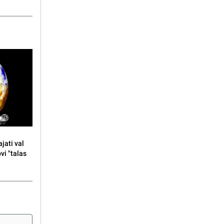
jati val
ovi "talas