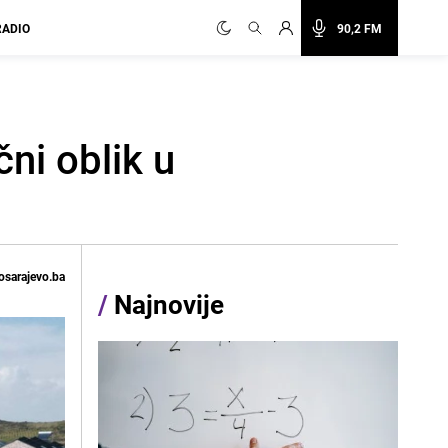
RADIO
90,2 FM
ni oblik u
osarajevo.ba
/
Najnovije