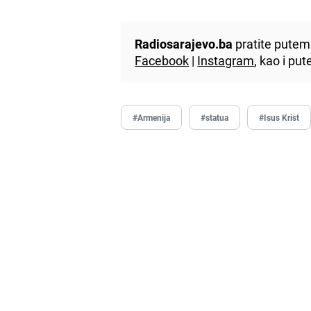
Radiosarajevo.ba
pratite putem 
Facebook
|
Instagram
, kao i p
#Armenija
#statua
#Isus Krist