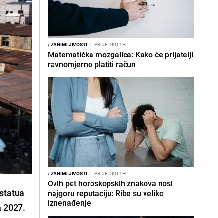
/
ZANIMLJIVOSTI
I
PRIJE OKO 1H
Matematička mozgalica: Kako će prijatelji
ravnomjerno platiti račun
/
ZANIMLJIVOSTI
I
PRIJE OKO 1H
Ovih pet horoskopskih znakova nosi
 statua
najgoru reputaciju: Ribe su veliko
iznenađenje
a 2027.