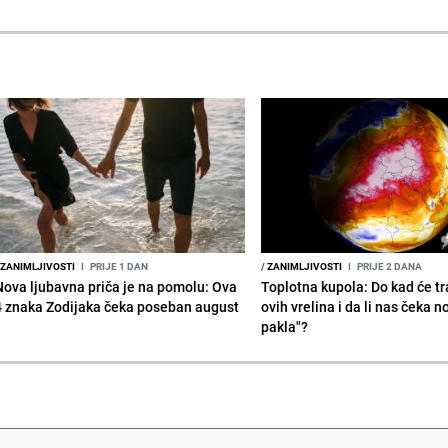
ZANIMLJIVOSTI
I
PRIJE 1 DAN
/
ZANIMLJIVOSTI
I
PRIJE 2 DANA
Nova ljubavna priča je na pomolu: Ova
Toplotna kupola: Do kad će tra
4 znaka Zodijaka čeka poseban august
ovih vrelina i da li nas čeka n
pakla"?