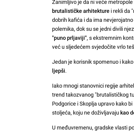
Zanimljivo je da ni veće metropole 
brutalističke arhitekture
i rekli da 
dobrih kafića i da ima nevjerojatno
polemika, dok su se jedni divili njez
"puno prljaviji"
, s ekstremnim kont
već u sljedećem svjedočite vrlo te
Jedan je korisnik spomenuo i kako
ljepši
.
Iako mnogi stanovnici regije arhite
trend takozvanog "brutalističkog t
Podgorice i Skoplja upravo kako bi
stoljeća, koju ne doživljavaju
kao de
U međuvremenu, gradske vlasti pok