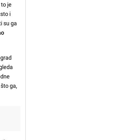
 to je
sto i
i su ga
ao
o grad
zgleda
jedne
, što ga,