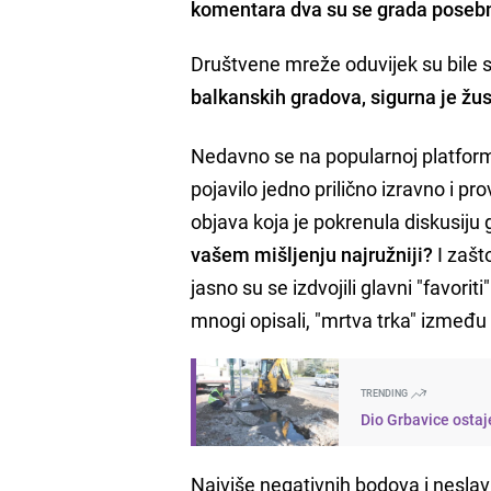
komentara dva su se grada posebno
Društvene mreže oduvijek su bile 
balkanskih gradova, sigurna je žus
Nedavno se na popularnoj platformi 
pojavilo jedno prilično izravno i p
objava koja je pokrenula diskusiju gl
vašem mišljenju najružniji?
I zašto
jasno su se izdvojili glavni "favorit
mnogi opisali, "mrtva trka" između 
TRENDING
Dio Grbavice ostaj
Najviše negativnih bodova i neslavn