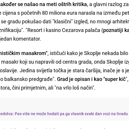
akođer se našao na meti oštrih kritika
, a glavni razlog za
 je cijena s početnih 80 miliona eura narasla na između pet
e gradu pokušao dati "klasični" izgled, no mnogi arhitekt
diznifikaciju". "Resort i kasino Cezarova palača (
poznatiji k
o jedan komentator.
nističkim masakrom"
, ističući kako je Skoplje nekada bil
asakr koji su napravili od centra grada, onda Skoplje i
oslavije. Jedina svijetla točka je stara čaršija, inače je s 
uno balkansko predgrađe".
Grad je opisan i kao "super kič
"
a, čini primjetnim, ali "na vrlo loš način".
usjedstva: Pas više ne može hodati pa ga vlasnik svaki dan vozi na livadu