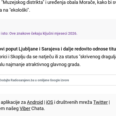
g "Muzejskog distrikta" i uređenja obala Morače, kako bi s
a na "ekološki".
i isto: Ove znakove čekaju ključni mjeseci 2026.
vi poput Ljubljane i Sarajeva i dalje redovito odnose titu
rici i Skoplju da se natječu ili za status "skrivenog dragulja"
ulu najmanje atraktivnog glavnog grada.
Dodajte Radiosarajevo.ba u omiljene Google izvore
aplikacije za
Android
|
iOS
i društvenih mreža
Twitter
|
utem našeg
Viber
Chata.