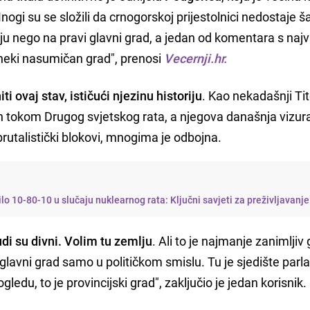
nogi su se složili da crnogorskoj prijestolnici nedostaje š
u nego na pravi glavni grad, a jedan od komentara s najv
 "neki nasumičan grad", prenosi
Vecernji.hr.
ti ovaj stav, ističući njezinu historiju
. Kao nekadašnji Ti
en tokom Drugog svjetskog rata, a njegova današnja vizur
 brutalistički blokovi, mnogima je odbojna.
vilo 10-80-10 u slučaju nuklearnog rata: Ključni savjeti za preživljavanje
udi su divni. Volim tu zemlju
. Ali to je najmanje zanimljiv 
 glavni grad samo u političkom smislu. Tu je sjedište parl
ledu, to je provincijski grad", zaključio je jedan korisnik.