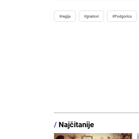
#regija
#gradovi
#Podgorica
/
Najčitanije