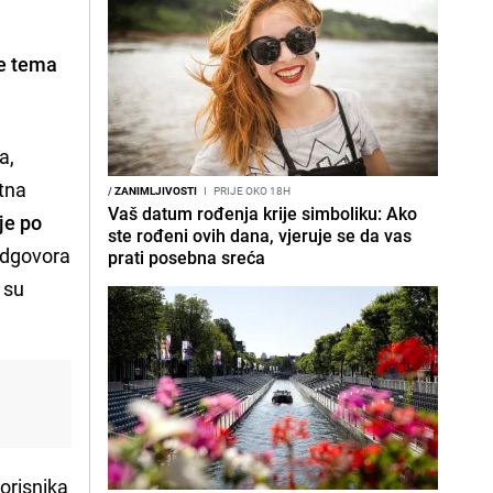
e tema
a,
etna
/
ZANIMLJIVOSTI
I
PRIJE OKO 18H
Vaš datum rođenja krije simboliku: Ako
je po
ste rođeni ovih dana, vjeruje se da vas
a odgovora
prati posebna sreća
o su
korisnika