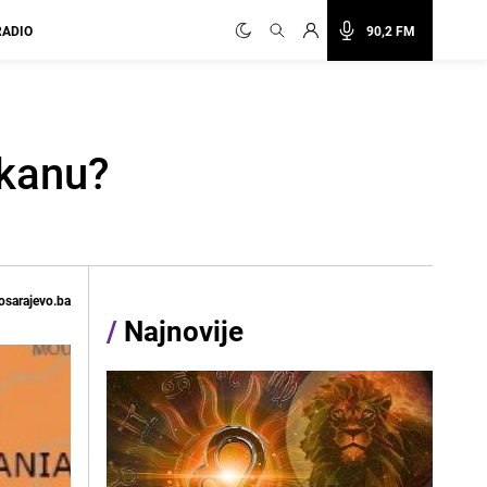
RADIO
90,2 FM
lkanu?
osarajevo.ba
/
Najnovije