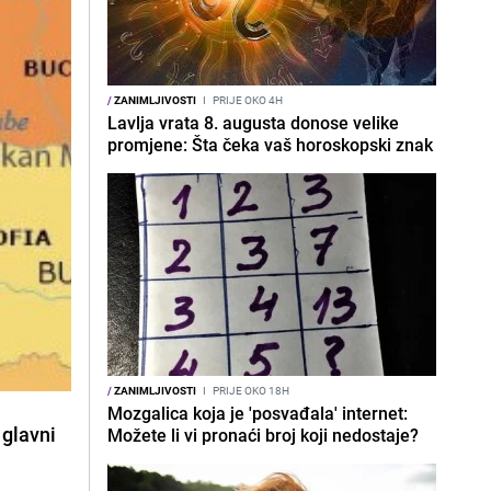
/
ZANIMLJIVOSTI
I
PRIJE OKO 4H
Lavlja vrata 8. augusta donose velike
promjene: Šta čeka vaš horoskopski znak
/
ZANIMLJIVOSTI
I
PRIJE OKO 18H
Mozgalica koja je 'posvađala' internet:
 glavni
Možete li vi pronaći broj koji nedostaje?