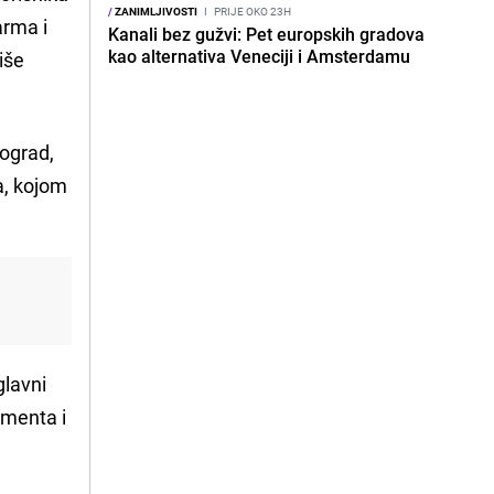
/
ZANIMLJIVOSTI
I
PRIJE OKO 23H
arma i
Kanali bez gužvi: Pet europskih gradova
kao alternativa Veneciji i Amsterdamu
iše
tograd,
a, kojom
glavni
amenta i