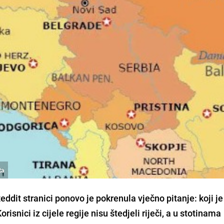
ta
dit stranici ponovo je pokrenula vječno pitanje: koji je
risnici iz cijele regije nisu štedjeli riječi, a u stotinama