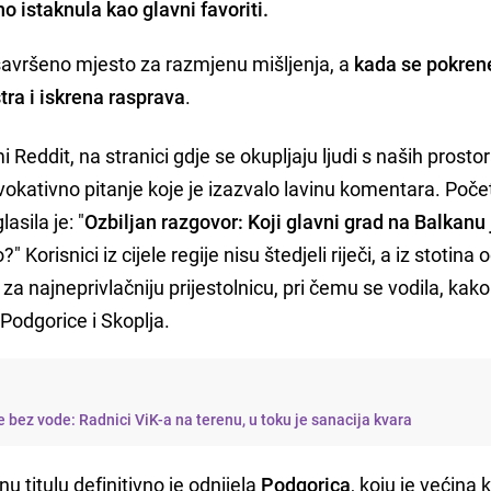
 istaknula kao glavni favoriti.
savršeno mjesto za razmjenu mišljenja, a
kada se pokren
tra i iskrena rasprava
.
Reddit, na stranici gdje se okupljaju ljudi s naših prostor
rovokativno pitanje koje je izazvalo lavinu komentara. Poč
asila je: "
Ozbiljan razgovor: Koji glavni grad na Balkanu 
?" Korisnici iz cijele regije nisu štedjeli riječi, a iz stotin
i" za najneprivlačniju prijestolnicu, pri čemu se vodila, kak
Podgorice i Skoplja.
e bez vode: Radnici ViK-a na terenu, u toku je sanacija kvara
u titulu definitivno je odnijela
Podgorica
, koju je većina 