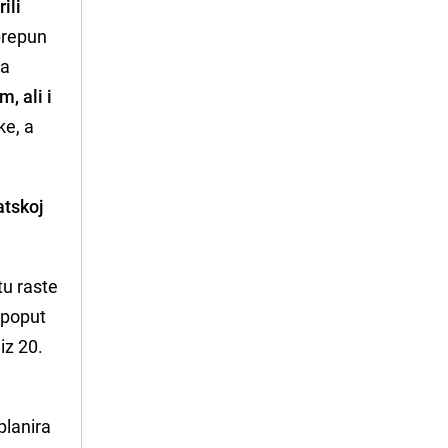
ili
 prepun
la
, ali i
ke, a
atskoj
tu raste
 poput
iz 20.
planira