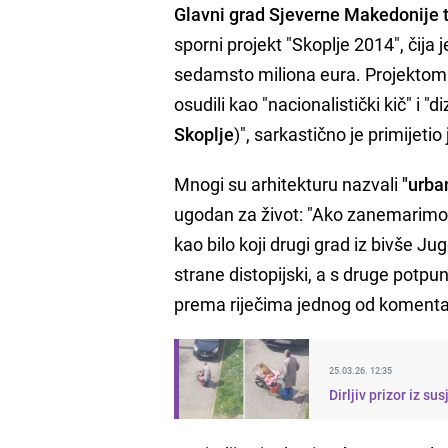
Glavni grad Sjeverne Makedonije t
sporni projekt "Skoplje 2014", čija
sedamsto miliona eura. Projektom s
osudili kao "nacionalistički kič" i "
Skoplje
)", sarkastično je primijeti
Mnogi su arhitekturu nazvali
"urba
ugodan za život: "Ako zanemarimo m
kao bilo koji drugi grad iz bivše Jug
strane distopijski, a s druge potp
prema riječima jednog od komentator
25.03.26. 12:35
Dirljiv prizor iz s