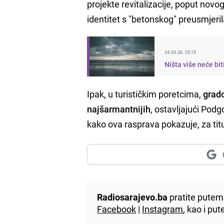
projekte revitalizacije, poput novo
identitet s "betonskog" preusmjeril
24.03.26. 23:15
Ništa više neće bit
Ipak, u turističkim poretcima,
grado
najšarmantnijih
, ostavljajući Podgo
kako ova rasprava pokazuje, za tit
Radiosarajevo.ba
pratite putem 
Facebook
|
Instagram
, kao i p