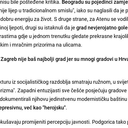
nisu bile pošteđene kritika.
Beogradu su pojedinci zamjer
"nije lijep u tradicionalnom smislu", iako su naglasili da je
 dobru energiju za život. S druge strane, za Atenu se vodi
inoj ljepoti, drugi su istaknuli da je
grad nevjerojatno golem
rastima gdje u jednom trenutku gledate prekrasne krajoli
škim i mračnim prizorima na ulicama.
Zagreb nije baš najbolji grad jer su mnogi gradovi u Hrv
kturu iz socijalističkog razdoblja smatraju ružnom, u svije
urizma". Zapadni entuzijasti sve češće posjećuju gradove
 dokumentirali njihovu jedinstvenu modernističku baštinu 
presivnu, već kao "herojsku"
.
ušavaju promijeniti percepciju javnosti. Podgorica tako 