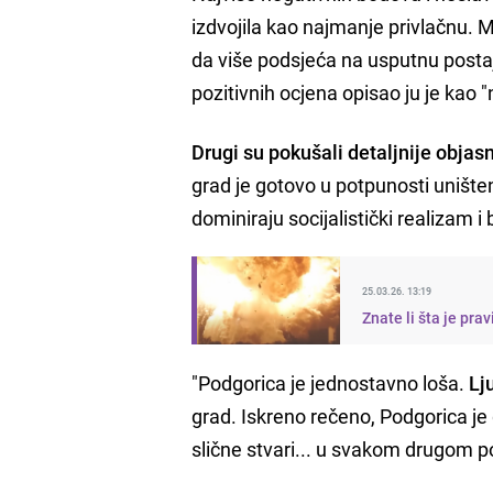
izdvojila kao najmanje privlačnu. M
da više podsjeća na usputnu postaj
pozitivnih ocjena opisao ju je kao
Drugi su pokušali detaljnije objasni
grad je gotovo u potpunosti uništ
dominiraju socijalistički realizam i
25.03.26. 13:19
Znate li šta je pra
"Podgorica je jednostavno loša.
Lj
grad. Iskreno rečeno, Podgorica je
slične stvari... u svakom drugom pog