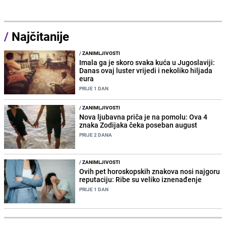
/
Najčitanije
/
ZANIMLJIVOSTI
Imala ga je skoro svaka kuća u Jugoslaviji:
Danas ovaj luster vrijedi i nekoliko hiljada
eura
PRIJE 1 DAN
/
ZANIMLJIVOSTI
Nova ljubavna priča je na pomolu: Ova 4
znaka Zodijaka čeka poseban august
PRIJE 2 DANA
/
ZANIMLJIVOSTI
Ovih pet horoskopskih znakova nosi najgoru
reputaciju: Ribe su veliko iznenađenje
PRIJE 1 DAN