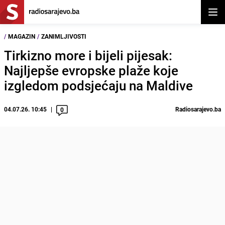
Otvor
/
MAGAZIN
/
ZANIMLJIVOSTI
Tirkizno more i bijeli pijesak:
Najljepše evropske plaže koje
izgledom podsjećaju na Maldive
04.07.26. 10:45
Radiosarajevo.ba
0