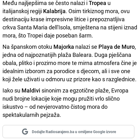
Među najljepšima se često nalazi i
Tropea
u
italijanskoj regiji
Kalabrija
. Osim tirkiznog mora, ovu
destinaciju krase impresivne litice i prepoznatljiva
crkva Santa Maria dell'Isola, smještena na stijeni iznad
mora, što Tropei daje poseban šarm.
Na španskom otoku
Majorka
nalazi se
Playa de Muro
,
jedna od najpoznatijih plaža Baleara. Duga pješčana
obala, plitko i prozirno more te mirna atmosfera čine je
idealnim izborom za porodice s djecom, ali i sve one
koji žele uživati u odmoru uz prizore kao s razglednice.
Iako su
Maldivi
sinonim za egzotične plaže, Evropa
nudi brojne lokacije koje mogu pružiti vrlo slično
iskustvo – od nevjerovatno čistog mora do
spektakularnih pejzaža.
Dodajte Radiosarajevo.ba u omiljene Google izvore