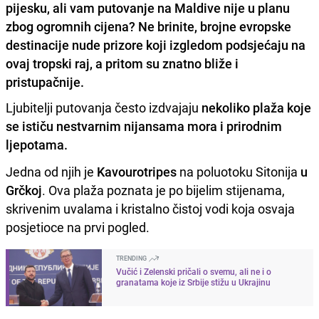
pijesku, ali vam putovanje na Maldive nije u planu
zbog ogromnih cijena? Ne brinite, brojne evropske
destinacije nude prizore koji izgledom podsjećaju na
ovaj tropski raj, a pritom su znatno bliže i
pristupačnije.
Ljubitelji putovanja često izdvajaju
nekoliko plaža koje
se ističu nestvarnim nijansama mora i prirodnim
ljepotama.
Jedna od njih je
Kavourotripes
na poluotoku Sitonija
u
Grčkoj
. Ova plaža poznata je po bijelim stijenama,
skrivenim uvalama i kristalno čistoj vodi koja osvaja
posjetioce na prvi pogled.
TRENDING
Vučić i Zelenski pričali o svemu, ali ne i o
granatama koje iz Srbije stižu u Ukrajinu