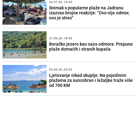
03.07.26. 15:44
Snimak s popularne plaže na Jadranu
izazvao brojne reakcije: "Ovo nije odmor,
ovo je stres"
27.06.26. 18:40
Boračko jezero kao oaza odmora: Prepune
plaže domaćih i stranih kupača
03.06.26. 09:52
Ljetovanje nikad skuplje: Na pojedinim
plažama za suncobran i ležaljke traže više
od 700 KM