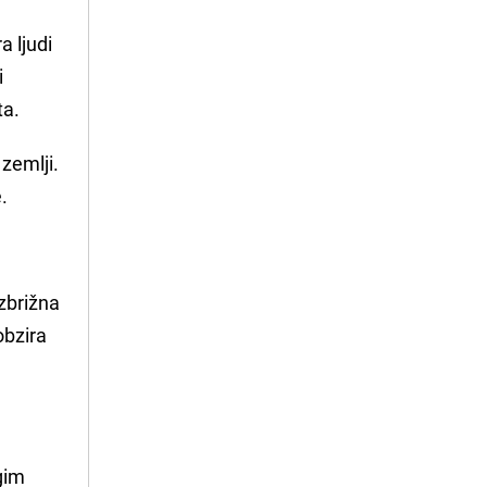
a ljudi
i
ta.
zemlji.
.
ezbrižna
obzira
gim