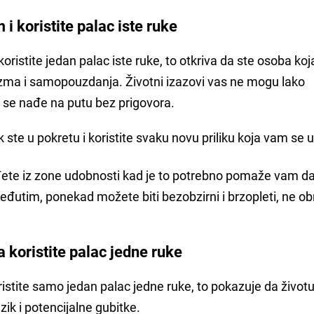
i koristite palac iste ruke
oristite jedan palac iste ruke, to otkriva da ste osoba koj
izma i samopouzdanja. Životni izazovi vas ne mogu lako
 se nađe na putu bez prigovora.
k ste u pokretu i koristite svaku novu priliku koja vam se 
ađete iz zone udobnosti kad je to potrebno pomaže vam d
 Međutim, ponekad možete biti bezobzirni i brzopleti, ne ob
a koristite palac jedne ruke
oristite samo jedan palac jedne ruke, to pokazuje da život
zik i potencijalne gubitke.