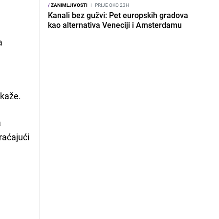
/
ZANIMLJIVOSTI
I
PRIJE OKO 23H
Kanali bez gužvi: Pet europskih gradova
kao alternativa Veneciji i Amsterdamu
a
ukaže.
a
raćajući
u