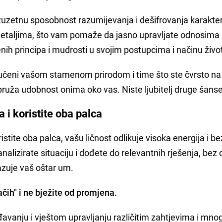
 izuzetnu sposobnost razumijevanja i dešifrovanja karakter
 detaljima, što vam pomaže da jasno upravljate odnosima 
nih principa i mudrosti u svojim postupcima i načinu živo
vučeni vašom stamenom prirodom i time što ste čvrsto na 
pruža udobnost onima oko vas. Niste ljubitelj druge šanse
 i koristite oba palca
ristite oba palca, vašu ličnost odlikuje visoka energija i b
alizirate situaciju i dođete do relevantnih rješenja, bez 
azuje vaš oštar um.
čih" i ne bježite od promjena.
ođavanju i vještom upravljanju različitim zahtjevima i mno