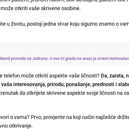
n može otkriti vaše skrivene osobine.
ite u životu, postoji jedna stvar koju sigurno znamo o va
vikend provode na Jadranu: U ova tri grada na snazi je crveni meteoala
žite telefon može otkriti aspekte vaše ličnosti?
Da, zaista, 
ti vaša interesovanja, prirodu, ponašanje, prednosti i slab
e trenutak da otkrijete skrivene aspekte svoje ličnosti na 
ovori o vama? Prvo, provjerite na koji način najčešće držit
vno otkrivanje.