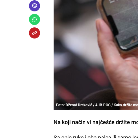
Foto: Dženat Dreković / AJB DOC / Kako držite mo
Na koji način vi najčešće držite mo
Sa obje ruke i oba palca ili samo 