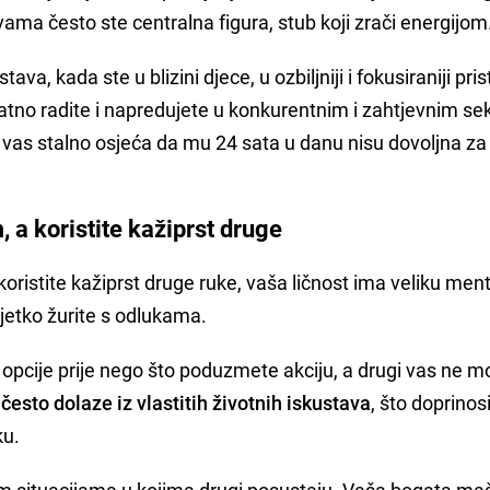
ma često ste centralna figura, stub koji zrači energijom
va, kada ste u blizini djece, u ozbiljniji i fokusiraniji pri
atno radite i napredujete u konkurentnim i zahtjevnim se
o vas stalno osjeća da mu 24 sata u danu nisu dovoljna za
 a koristite kažiprst druge
oristite kažiprst druge ruke, vaša ličnost ima veliku men
 rijetko žurite s odlukama.
je opcije prije nego što poduzmete akciju, a drugi vas ne 
esto dolaze iz vlastitih životnih iskustava
, što doprino
ku.
nim situacijama u kojima drugi posustaju. Vaša bogata ma