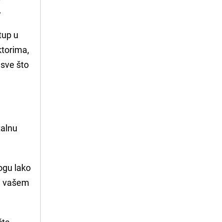
.
stup u
ktorima,
 sve što
talnu
mogu lako
si vašem
šta,