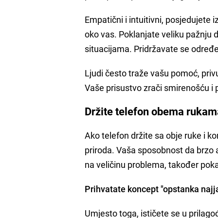
Empatični i intuitivni, posjedujete
oko vas. Poklanjate veliku pažnju
situacijama. Pridržavate se određe
Ljudi često traže vašu pomoć, pri
Vaše prisustvo zrači smirenošću i 
Držite telefon obema rukama
Ako telefon držite sa obje ruke i ko
priroda. Vaša sposobnost da brzo an
na veličinu problema, također pok
Prihvatate koncept "opstanka najja
Umjesto toga, ističete se u prilag