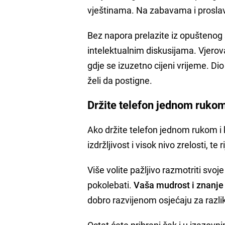
vještinama. Na zabavama i proslava
Bez napora prelazite iz opuštenog sta
intelektualnim diskusijama. Vjerov
gdje se izuzetno cijeni vrijeme. Di
želi da postigne.
Držite telefon jednom rukom,
Ako držite telefon jednom rukom i k
izdržljivost i visok nivo zrelosti, te
Više volite pažljivo razmotriti svo
pokolebati.
Vaša mudrost i znanje č
dobro razvijenom osjećaju za razli
Ostat ćete pribrani čak i u izazov