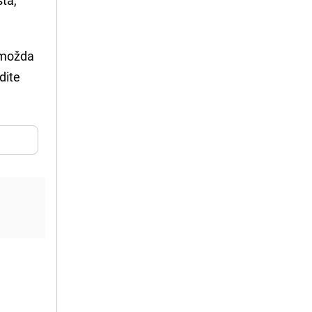
 možda
dite