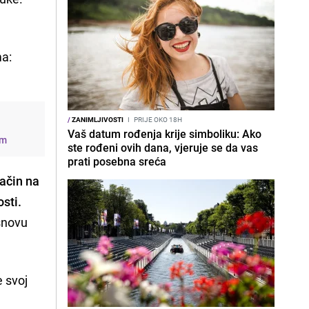
ma:
/
ZANIMLJIVOSTI
I
PRIJE OKO 18H
Vaš datum rođenja krije simboliku: Ako
rm
ste rođeni ovih dana, vjeruje se da vas
prati posebna sreća
način na
osti.
osnovu
e svoj