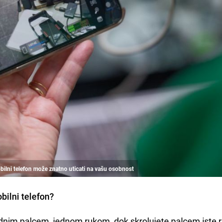
bilni telefon može znatno uticati na vašu osobnost
bilni telefon?
jednim palcem, jednom rukom, dok skrolujete palcem iste 