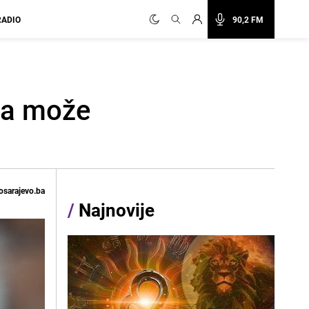
RADIO
90,2 FM
sta može
osarajevo.ba
/
Najnovije