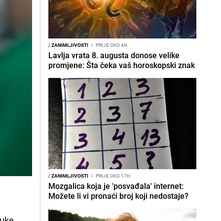
/
ZANIMLJIVOSTI
I
PRIJE OKO 4H
Lavlja vrata 8. augusta donose velike
promjene: Šta čeka vaš horoskopski znak
/
ZANIMLJIVOSTI
I
PRIJE OKO 17H
Mozgalica koja je 'posvađala' internet:
Možete li vi pronaći broj koji nedostaje?
ruke.