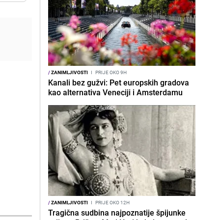
/
ZANIMLJIVOSTI
I
PRIJE OKO 9H
Kanali bez gužvi: Pet europskih gradova
kao alternativa Veneciji i Amsterdamu
/
ZANIMLJIVOSTI
I
PRIJE OKO 12H
Tragična sudbina najpoznatije špijunke