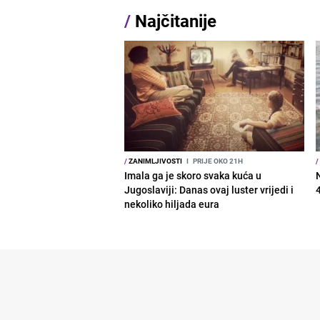
/
Najčitanije
/
ZANIMLJIVOSTI
I
PRIJE OKO 21H
/
Imala ga je skoro svaka kuća u
Jugoslaviji: Danas ovaj luster vrijedi i
nekoliko hiljada eura