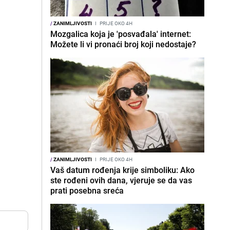
/
ZANIMLJIVOSTI
I
PRIJE OKO 4H
Mozgalica koja je 'posvađala' internet:
Možete li vi pronaći broj koji nedostaje?
/
ZANIMLJIVOSTI
I
PRIJE OKO 4H
Vaš datum rođenja krije simboliku: Ako
ste rođeni ovih dana, vjeruje se da vas
prati posebna sreća