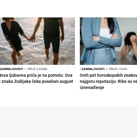
ZANIMLJIVOSTI
I
PRIJE 2 DANA
/
ZANIMLJIVOSTI
I
PRIJE 1 DAN
Nova ljubavna priča je na pomolu: Ova
Ovih pet horoskopskih znako
4 znaka Zodijaka čeka poseban august
najgoru reputaciju: Ribe su v
iznenađenje