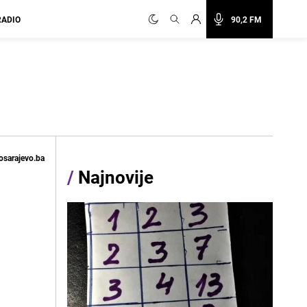
RADIO
90,2 FM
osarajevo.ba
/
Najnovije