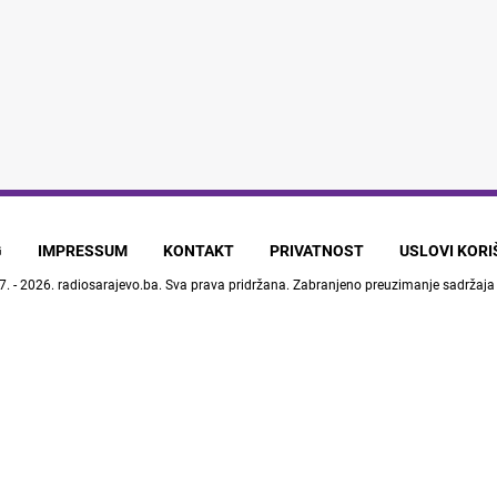
G
IMPRESSUM
KONTAKT
PRIVATNOST
USLOVI KOR
7. - 2026.
radiosarajevo.ba
. Sva prava pridržana. Zabranjeno preuzimanje sadržaja