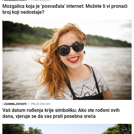
Mozgalica koja je 'posvađala' internet: Možete li vi pronaći
broj koji nedostaje?
/
ZANIMLJIVOSTI
I
PRIJE OKO 8H
Vaš datum rođenja krije simboliku: Ako ste rođeni ovih
dana, vjeruje se da vas prati posebna sreća