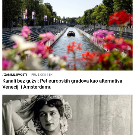
/
ZANIMLJIVOSTI
I
PRIJE OKO 13H
Kanali bez gužvi: Pet europskih gradova kao alternativa
Veneciji i Amsterdamu