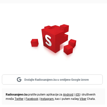
Dodajte Radiosarajevo.ba u omiljene Google izvore
Radiosarajevo.ba
pratite putem aplikacije za
Android
|
iOS
i društvenih
mreža
Twitter
|
Facebook
|
Instagram
, kao i putem našeg
Viber
Chata.