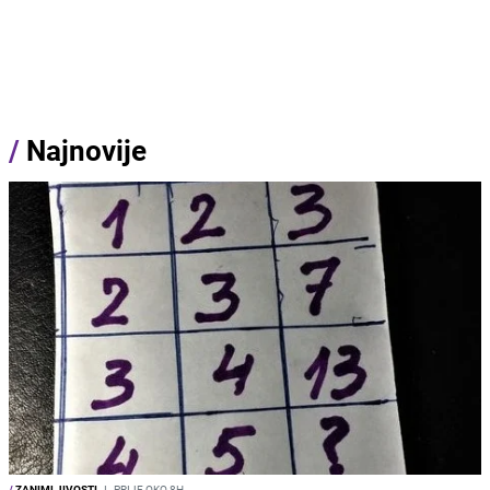
/
Najnovije
/
ZANIMLJIVOSTI
I
PRIJE OKO 8H