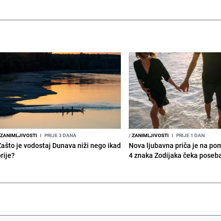
ZANIMLJIVOSTI
I
PRIJE 3 DANA
/
ZANIMLJIVOSTI
I
PRIJE 1 DAN
Zašto je vodostaj Dunava niži nego ikad
Nova ljubavna priča je na po
rije?
4 znaka Zodijaka čeka poseb