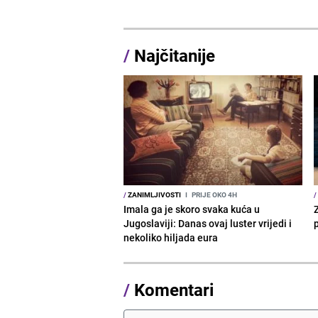
/
Najčitanije
/
ZANIMLJIVOSTI
I
PRIJE OKO 4H
/
Imala ga je skoro svaka kuća u
Jugoslaviji: Danas ovaj luster vrijedi i
p
nekoliko hiljada eura
/
Komentari