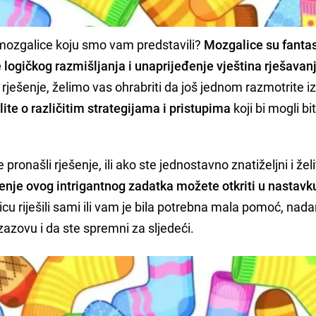
iza mozgalice koju smo vam predstavili?
Mozgalice su fanta
e logičkog razmišljanja i unaprijeđenje vještina rješavan
 rješenje, želimo vas ohrabriti da još jednom razmotrite i
ite o različitim strategijama i pristupima
koji bi mogli bit
 pronašli rješenje, ili ako ste jednostavno znatiželjni i žel
enje ovog intrigantnog zadatka možete otkriti u nastavk
icu riješili sami ili vam je bila potrebna mala pomoć, na
azovu i da ste spremni za sljedeći.