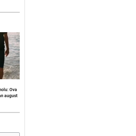
molu: Ova
an august