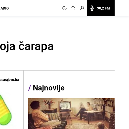
RADIO
90,2 FM
koja čarapa
osarajevo.ba
/
Najnovije