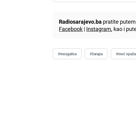
Radiosarajevo.ba
pratite putem 
Facebook
|
Instagram
, kao i p
#mozgalica
#čarapa
#moć opaža