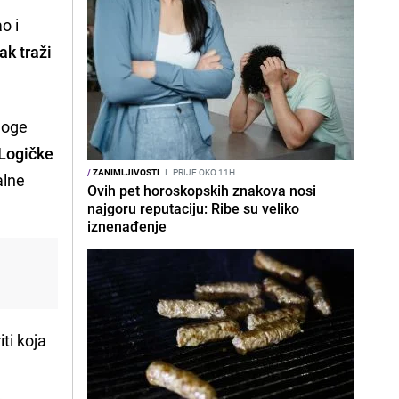
o i
k traži
noge
Logičke
/
ZANIMLJIVOSTI
I
PRIJE OKO 11H
alne
Ovih pet horoskopskih znakova nosi
najgoru reputaciju: Ribe su veliko
iznenađenje
ti koja