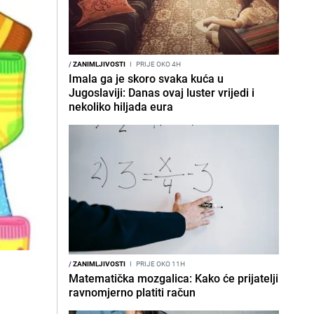
/
ZANIMLJIVOSTI
I
PRIJE OKO 4H
Imala ga je skoro svaka kuća u
Jugoslaviji: Danas ovaj luster vrijedi i
nekoliko hiljada eura
/
ZANIMLJIVOSTI
I
PRIJE OKO 11H
Matematička mozgalica: Kako će prijatelji
ravnomjerno platiti račun