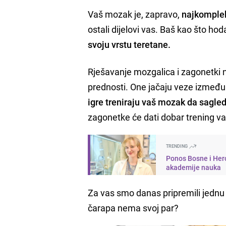
Vaš mozak je, zapravo,
najkomplek
ostali dijelovi vas. Baš kao što hoda
svoju vrstu teretane.
Rješavanje mozgalica i zagonetki 
prednosti. One jačaju veze između
igre treniraju vaš mozak da sagled
zagonetke će dati dobar trening v
TRENDING
Ponos Bosne i Her
akademije nauka
Za vas smo danas pripremili jednu 
čarapa nema svoj par?