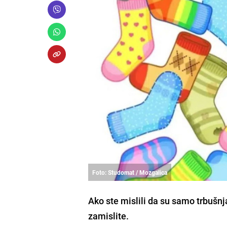
Foto: Studomat / Mozgalica
Ako ste mislili da su samo trbušnja
zamislite.