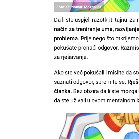
Foto: Studomat: Mozgalica
Da li ste uspjeli razotkriti tajnu 
način za treniranje uma, razvijanj
problema.
Prije nego što otkrijemo
pokušate pronaći odgovor.
Razmisl
za rješavanje.
Ako ste već pokušali i mislite da ste
saznati odgovor, spremite se.
Rješ
članka.
Bez obzira da li ste mozgal
da ste uživali u ovom mentalnom iz