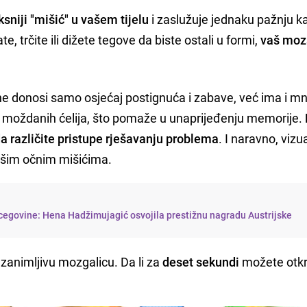
sniji "mišić" u vašem tijelu
i zaslužuje jednaku pažnju ka
te, trčite ili dižete tegove da biste ostali u formi,
vaš moza
ne donosi samo osjećaj postignuća i zabave, već ima i m
 moždanih ćelija, što pomaže u unaprijeđenju memorije.
a različite pristupe rješavanju problema
. I naravno, vizu
ašim očnim mišićima.
cegovine: Hena Hadžimujagić osvojila prestižnu nagradu Austrijske
zanimljivu mozgalicu. Da li za
deset sekundi
možete otkri