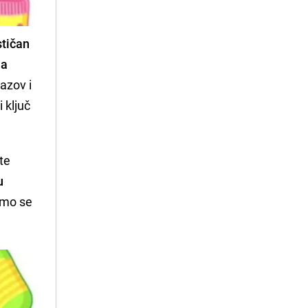
stičan
ja
zazov i
i ključ
ite
u
damo se