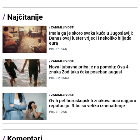
/
Najčitanije
/
ZANIMLJIVOSTI
Imala ga je skoro svaka kuća u Jugoslaviji:
Danas ovaj luster vrijedi i nekoliko hiljada
eura
PRIJE 1 DAN
/
ZANIMLJIVOSTI
Nova ljubavna priča je na pomolu: Ova 4
znaka Zodijaka čeka poseban august
PRIJE 2 DANA
/
ZANIMLJIVOSTI
Ovih pet horoskopskih znakova nosi najgoru
reputaciju: Ribe su veliko iznenađenje
PRIJE 1 DAN
/
Komentari