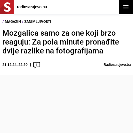
Otvor
/
MAGAZIN
/
ZANIMLJIVOSTI
Mozgalica samo za one koji brzo
reaguju: Za pola minute pronađite
dvije razlike na fotografijama
21.12.24. 22:50
Radiosarajevo.ba
1