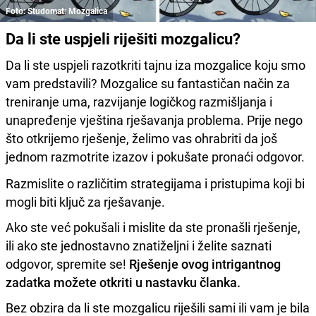
Foto: Studomat: Mozgalica
Da li ste uspjeli riješiti mozgalicu?
Da li ste uspjeli razotkriti tajnu iza mozgalice koju smo
vam predstavili? Mozgalice su fantastičan način za
treniranje uma, razvijanje logičkog razmišljanja i
unapređenje vještina rješavanja problema. Prije nego
što otkrijemo rješenje, želimo vas ohrabriti da još
jednom razmotrite izazov i pokušate pronaći odgovor.
Razmislite o različitim strategijama i pristupima koji bi
mogli biti ključ za rješavanje.
Ako ste već pokušali i mislite da ste pronašli rješenje,
ili ako ste jednostavno znatiželjni i želite saznati
odgovor, spremite se!
Rješenje ovog intrigantnog
zadatka možete otkriti u nastavku članka.
Bez obzira da li ste mozgalicu riješili sami ili vam je bila