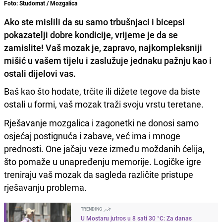
Foto: Studomat / Mozgalica
Ako ste mislili da su samo trbušnjaci i bicepsi
pokazatelji dobre kondicije, vrijeme je da se
zamislite! Vaš mozak je, zapravo, najkompleksniji
mišić u vašem tijelu i zaslužuje jednaku pažnju kao i
ostali dijelovi vas.
Baš kao što hodate, trčite ili dižete tegove da biste
ostali u formi, vaš mozak traži svoju vrstu teretane.
Rješavanje mozgalica i zagonetki ne donosi samo
osjećaj postignuća i zabave, već ima i mnoge
prednosti. One jačaju veze između moždanih ćelija,
što pomaže u unapređenju memorije. Logičke igre
treniraju vaš mozak da sagleda različite pristupe
rješavanju problema.
TRENDING
U Mostaru jutros u 8 sati 30 °C: Za danas