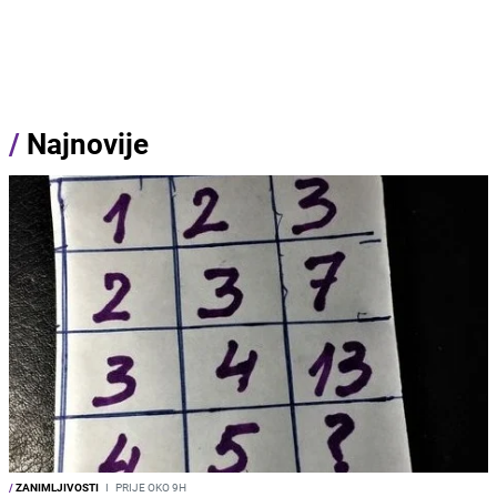
/
Najnovije
/
ZANIMLJIVOSTI
I
PRIJE OKO 9H