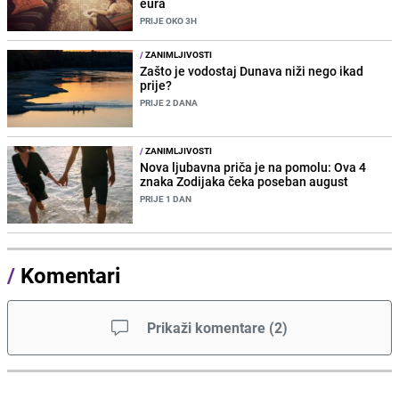
eura
PRIJE OKO 3H
/
ZANIMLJIVOSTI
Zašto je vodostaj Dunava niži nego ikad
prije?
PRIJE 2 DANA
/
ZANIMLJIVOSTI
Nova ljubavna priča je na pomolu: Ova 4
znaka Zodijaka čeka poseban august
PRIJE 1 DAN
/
Komentari
Prikaži komentare
(
2
)