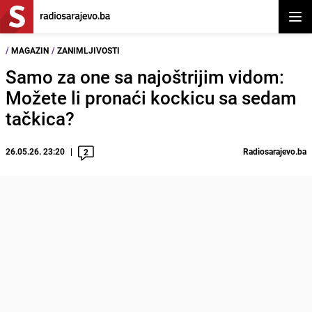
Otvor
/
MAGAZIN
/
ZANIMLJIVOSTI
Samo za one sa najoštrijim vidom:
Možete li pronaći kockicu sa sedam
tačkica?
26.05.26. 23:20
Radiosarajevo.ba
2