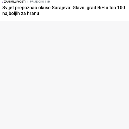
/
ZANIMLJIVOSTI
I
PRIJE OKO 11H
Svijet prepoznao okuse Sarajeva: Glavni grad BiH u top 100
najboljih za hranu