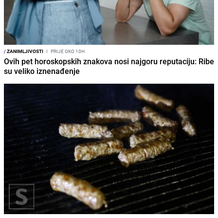
/
ZANIMLJIVOSTI
I
PRIJE OKO 10H
Ovih pet horoskopskih znakova nosi najgoru reputaciju: Ribe
su veliko iznenađenje