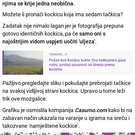
njima se krije jedna neobična.
Možete li pronaći kockicu koja ima sedam tačkica?
Zadatak nije nimalo lagan jer je fotografija prepuna
gotovo identičnih kockica, pa će
samo oni s
najoštrijim vidom uspjeti uočiti 'uljeza'
.
TRENDING
Požari kod Konjica bukte: Dva helikoptera gase
vatru, postoji opasnost od širenja prema
kućama
Pažljivo pregledajte sliku i pokušajte prebrojati tačkice
na svakoj vidljivoj strani kockica. Upravo u tome leži
trik ove mozgalice.
Grafiku je osmislila kompanija
Casumo.com
kako bi na
zabavan način ukazala na varanje u igrama na sreću i
takozvane 'namještene kockice'.