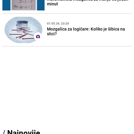
minut
07.05.26. 23:20
Mozgalica za logičare: Koliko je šibica na
slici?
/
Najnovije