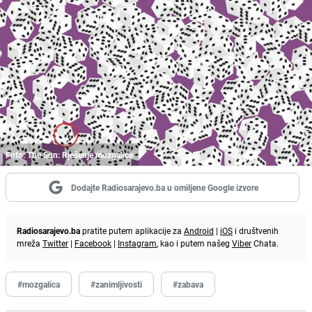
Foto: The Sun: Rješenje mozgalice
Dodajte Radiosarajevo.ba u omiljene Google izvore
Radiosarajevo.ba
pratite putem aplikacije za
Android
|
iOS
i društvenih
mreža
Twitter
|
Facebook
|
Instagram
, kao i putem našeg
Viber
Chata.
#mozgalica
#zanimljivosti
#zabava