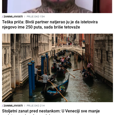
/
ZANIMLJIVOSTI
I
PRIJE OKO 15H
Teška priča: Bivši partner natjerao ju je da istetovira
njegovo ime 250 puta, sada briše tetovaže
/
ZANIMLJIVOSTI
I
PRIJE OKO 21H
Stoljetni zanat pred nestankom: U Veneciji sve manje