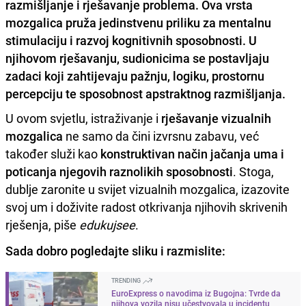
razmišljanje i rješavanje problema. Ova vrsta
mozgalica pruža jedinstvenu priliku za mentalnu
stimulaciju i razvoj kognitivnih sposobnosti. U
njihovom rješavanju, sudionicima se postavljaju
zadaci koji zahtijevaju pažnju, logiku, prostornu
percepciju te sposobnost apstraktnog razmišljanja.
U ovom svjetlu, istraživanje i
rješavanje vizualnih
mozgalica
ne samo da čini izvrsnu zabavu, već
također služi kao
konstruktivan način jačanja uma i
poticanja njegovih raznolikih sposobnosti
. Stoga,
dublje zaronite u svijet vizualnih mozgalica, izazovite
svoj um i doživite radost otkrivanja njihovih skrivenih
rješenja, piše
edukujsee
.
Sada dobro pogledajte sliku i razmislite:
TRENDING
EuroExpress o navodima iz Bugojna: Tvrde da
njihova vozila nisu učestvovala u incidentu