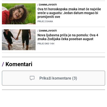
/
ZANIMLJIVOSTI
Ova tri horoskopska znaka imat će najviše
sreće u augustu: Jedan datum mogao bi
promijeniti sve
PRIJE 2 DANA
/
ZANIMLJIVOSTI
Nova ljubavna priča je na pomolu: Ova 4
znaka Zodijaka čeka poseban august
PRIJE OKO 14H
/
Komentari
Prikaži komentare
(
3
)