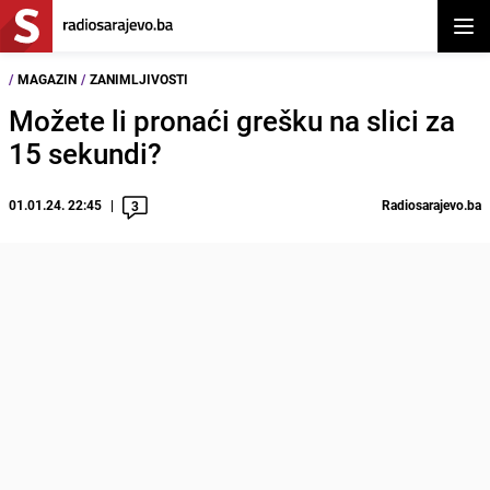
Otvor
/
MAGAZIN
/
ZANIMLJIVOSTI
Možete li pronaći grešku na slici za
15 sekundi?
01.01.24. 22:45
Radiosarajevo.ba
3