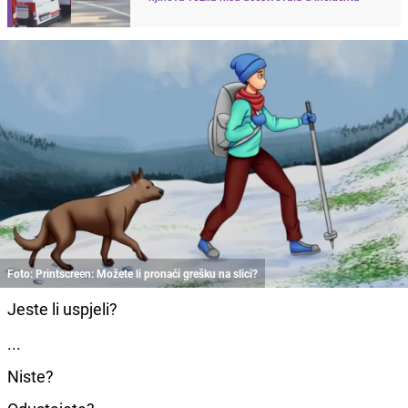
Foto: Printscreen: Možete li pronaći grešku na slici?
Jeste li uspjeli?
...
Niste?