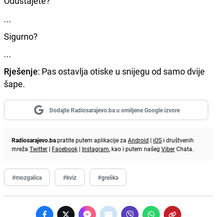
Odustajete?
...
Sigurno?
...
Rješenje
: Pas ostavlja otiske u snijegu od samo dvije
šape.
Dodajte Radiosarajevo.ba u omiljene Google izvore
Radiosarajevo.ba
pratite putem aplikacije za
Android
|
iOS
i društvenih
mreža
Twitter
|
Facebook
|
Instagram
, kao i putem našeg
Viber
Chata.
#mozgalica
#kviz
#greška