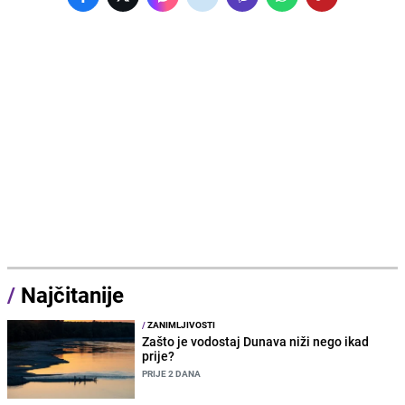
/
Najčitanije
/
ZANIMLJIVOSTI
Zašto je vodostaj Dunava niži nego ikad
prije?
PRIJE 2 DANA