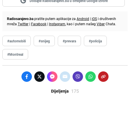
Dodajte Radiosarajevo.ba u omiljene Google izvore
Radiosarajevo.ba
pratite putem aplikacije za
Android
|
iOS
i društvenih
mreža
Twitter
|
Facebook
|
Instagram
, kao i putem našeg
Viber
Chata.
#automobili
#snijeg
#prevara
#policija
#Montreal
175
Dijeljenja