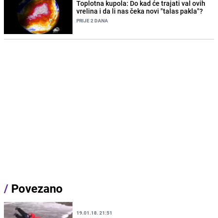
Toplotna kupola: Do kad će trajati val ovih
vrelina i da li nas čeka novi "talas pakla"?
PRIJE 2 DANA
/
Povezano
19.01.18. 21:51