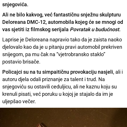
snjegovića.
Ali ne bilo kakvog, već fantastičnu snježnu skulpturu
Deloreana DMC-12,
automobila kojeg će se mnogi od
vas sjetiti iz filmskog serijala
Povratak u budućnost.
Laprise je Deloreana napravio tako da je zaista naoko
djelovalo kao da je u pitanju pravi automobil prekriven
snijegom, pa mu čak na “vjetrobransko staklo”
postavio brisače.
Policajci su na tu simpaitičnu provokaciju nasjeli
, ali i
autoru djela odali priznanje za talent i trud. Na
snjegoviću su ostavili ceduljicu, ali ne kaznu koju su
krenuli pisati, već poruku u kojoj je stajalo da im je
uljepšao večer.