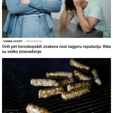
/
ZANIMLJIVOSTI
I
PRIJE OKO 3H
Ovih pet horoskopskih znakova nosi najgoru reputaciju: Ribe
su veliko iznenađenje