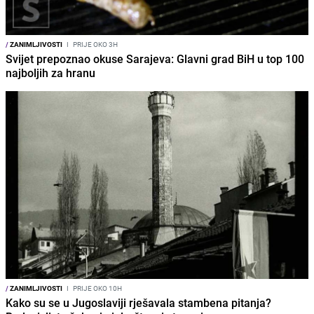
/
ZANIMLJIVOSTI
I
PRIJE OKO 3H
Svijet prepoznao okuse Sarajeva: Glavni grad BiH u top 100
najboljih za hranu
/
ZANIMLJIVOSTI
I
PRIJE OKO 10H
Kako su se u Jugoslaviji rješavala stambena pitanja?