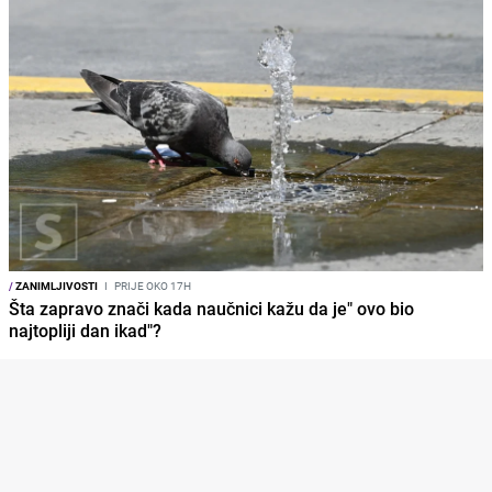
/
ZANIMLJIVOSTI
I
PRIJE OKO 17H
Šta zapravo znači kada naučnici kažu da je" ovo bio
najtopliji dan ikad"?