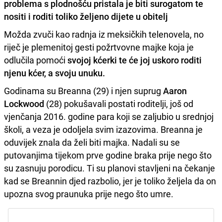
problema s plodnošću pristala je biti surogatom te
nositi i roditi toliko željeno dijete u obitelj
Možda zvuči kao radnja iz meksičkih telenovela, no
riječ je plemenitoj gesti požrtvovne majke koja je
odlučila pomoći
svojoj kćerki te će joj uskoro roditi
njenu kćer, a svoju unuku.
Godinama su Breanna (29) i njen suprug
Aaron
Lockwood
(28) pokušavali postati roditelji, još od
vjenčanja 2016. godine para koji se zaljubio u srednjoj
školi, a veza je odoljela svim izazovima. Breanna je
oduvijek znala da želi biti majka. Nadali su se
putovanjima tijekom prve godine braka prije nego što
su zasnuju porodicu. Ti su planovi stavljeni na čekanje
kad se Breannin djed razbolio, jer je toliko željela da on
upozna svog praunuka prije nego što umre.