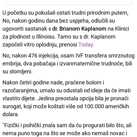
U početku su pokušali ostati trudni prirodnim putem,
No, nakon godinu dana bez uspjeha, odlučili su
ugovoriti sastanak s
dr. Brianom Kaplanom
na Klinici
za plodnost u Illinoisu. Tamo su s dr. Kaplanom
započeli vitro oplodnju, prenosi
Today.
No, nakon 476 injekcija, osam IVF transfera smrznutog
embrija, dva pobačaja i izvanmaternične trudnoće, bili
su slomljeni.
Nakon četiri godine nade, praćene bolom i
razočaranjima, umalo su odustali od ideje da će imati
vlastito dijete. Jedina preostala opcija bila je pronaći
surogat, koji može koštati više od 100.000 američkih
dolara.
"Fizički i psihički znala sam da ću progurati bilo što, ali
nema puno toga na što se može ako nemaš novac i