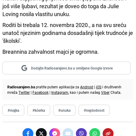
još više ljubavi, rezultat je doveo do toga da Julie
Loving nosila vlastitu unuku.
Roditi bi trebala 12. novembra 2020., a na svu sreću
unatoč njezinim godinama dosadašnji tijek trudnoće je
'školski'.
Breannina zahvalnost majci je ogromna.
Dodajte Radiosarajevo.ba u omiljene Google izvore
Radiosarajevo.ba
pratite putem aplikacije za
Android
|
iOS
i društvenih
mreža
Twitter
|
Facebook
|
Instagram
, kao i putem našeg
Viber
Chata.
#majka
#kćerka
#unuka
#neplodnost