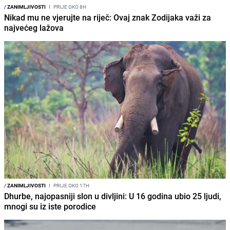
/
ZANIMLJIVOSTI
I
PRIJE OKO 8H
Nikad mu ne vjerujte na riječ: Ovaj znak Zodijaka važi za
najvećeg lažova
/
ZANIMLJIVOSTI
I
PRIJE OKO 17H
Dhurbe, najopasniji slon u divljini: U 16 godina ubio 25 ljudi,
mnogi su iz iste porodice