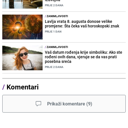
PRIJE 2 DANA
/
ZANIMLJIVOSTI
Lavlja vrata 8. augusta donose velike
promjene: Šta čeka vaš horoskopski znak
PRIJE 1 DAN
/
ZANIMLJIVOSTI
Vaš datum rođenja krije simboliku: Ako ste
rođeni ovih dana, vjeruje se da vas prati
posebna sreća
PRIJE 2 DANA
/
Komentari
Prikaži komentare
(
9
)